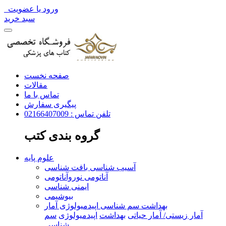
ورود یا عضویت
سبد خرید
صفحه نخست
مقالات
تماس با ما
پیگیری سفارش
تلفن تماس : 02166407009
گروه بندی کتب
علوم پایه
آسیب شناسی بافت شناسی
آناتومی نوروآناتومی
ایمنی شناسی
بیوشیمی
بهداشت سم شناسی اپیدمیولوژی آمار
آمار زیستی/ آمار حیاتی
بهداشت
اپیدمیولوژی
سم
شناسی