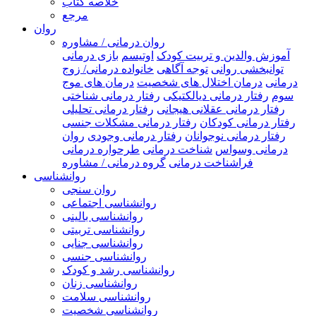
خلاصه کتاب
مرجع
روان
روان درمانی / مشاوره
آموزش والدین و تربیت کودک
اوتیسم
بازی درمانی
توانبخشی روانی
توجه آگاهی
خانواده درمانی/ زوج
درمانی
درمان اختلال های شخصیت
درمان های موج
سوم
رفتار درمانی دیالکتیکی
رفتار درمانی شناختی
رفتار درمانی عقلانی هیجانی
رفتار درمانی تحلیلی
رفتار درمانی کودکان
رفتار درمانی مشکلات جنسی
رفتار درمانی نوجوانان
رفتار درمانی وجودی
روان
درمانی وسواس
شناخت درمانی
طرحواره درمانی
فراشناخت درمانی
گروه درمانی / مشاوره
روانشناسی
روان سنجی
روانشناسی اجتماعی
روانشناسی بالینی
روانشناسی تربیتی
روانشناسی جنایی
روانشناسی جنسی
روانشناسی رشد و کودک
روانشناسی زنان
روانشناسی سلامت
روانشناسی شخصیت