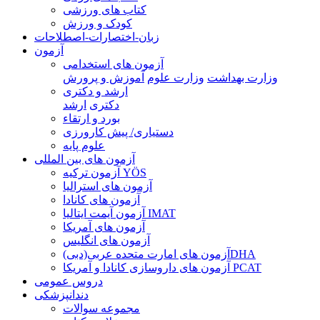
کتاب های ورزشی
کودک و ورزش
زبان-اختصارات-اصطلاحات
آزمون
آزمون های استخدامی
وزارت بهداشت
وزارت علوم
آموزش و پرورش
ارشد و دکتری
دکتری
ارشد
بورد و ارتقاء
دستیاری/ پیش کارورزی
علوم پایه
آزمون های بین المللی
آزمون تركيه YÖS
آزمون های استرالیا
آزمون های کانادا
آزمون آیمت ایتالیا IMAT
آزمون های آمریکا
آزمون های انگلیس
آزمون های امارت متحده عربی(دبی)DHA
آزمون های داروسازی کانادا و آمریکا PCAT
دروس عمومی
دندانپزشکی
مجموعه سوالات