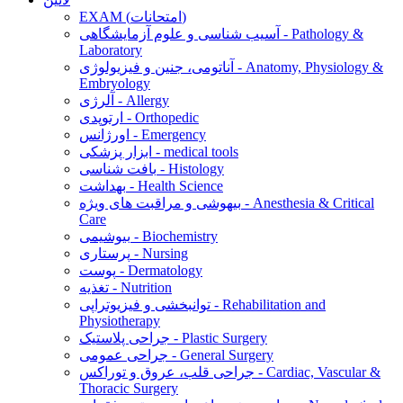
EXAM (امتحانات)
آسیب شناسی و علوم آزمایشگاهی - Pathology &
Laboratory
آناتومی، جنین و فیزیولوژی - Anatomy, Physiology &
Embryology
آلرژی - Allergy
ارتوپدی - Orthopedic
اورژانس - Emergency
ابزار پزشکی - medical tools
بافت شناسی - Histology
بهداشت - Health Science
بیهوشی و مراقبت های ویژه - Anesthesia & Critical
Care
بیوشیمی - Biochemistry
پرستاری - Nursing
پوست - Dermatology
تغذیه - Nutrition
توانبخشی و فیزیوتراپی - Rehabilitation and
Physiotherapy
جراحی پلاستیک - Plastic Surgery
جراحی عمومی - General Surgery
جراحی قلب، عروق و توراکس - Cardiac, Vascular &
Thoracic Surgery