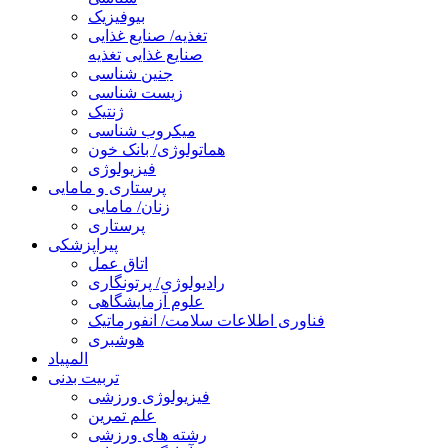
بیوفیزیک
تغذیه/ صنایع غذایی
صنایع غذایی
تغذیه
جنین شناسی
زیست شناسی
ژنتیک
میکروب شناسی
هماتولوژی/ بانک خون
فیزیولوژی
پرستاری و مامایی
زنان/ مامایی
پرستاری
پیراپزشکی
اتاق عمل
رادیولوژی/ پرتونگاری
علوم آزمایشگاهی
فناوری اطلاعات سلامت/ انفورماتیک
هوشبری
المپیاد
تربیت بدنی
فیزیولوژی ورزشی
علم تمرین
رشته های ورزشی