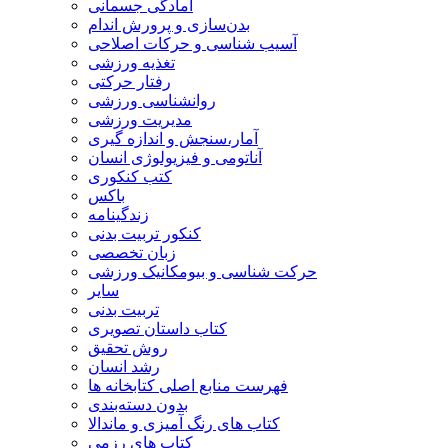
آمادگی جسمانی
بدن‌سازی و پرورش اندام
آسیب شناسی و حرکات اصلاحی
تغذیه ورزشی
رفتار حرکتی
روانشناسی ورزشی
مدیریت ورزشی
آمار،سنجش و اندازه گیری
آناتومی و فیزیولوژی انسان
کتب کنکوری
باکس
زندگینامه
کنکور تربیت بدنی
زبان تخصصی
حرکت شناسی و بیومکانیک ورزشی
سایر
تربیت بدنی
کتاب داستان تصویری
روش تحقیق
رشد انسان
فهرست منابع اصلی کتابخانه ها
بدون دسته‌بندی
کتاب های رنگ آمیزی و ماندالا
کتاب های رزمی