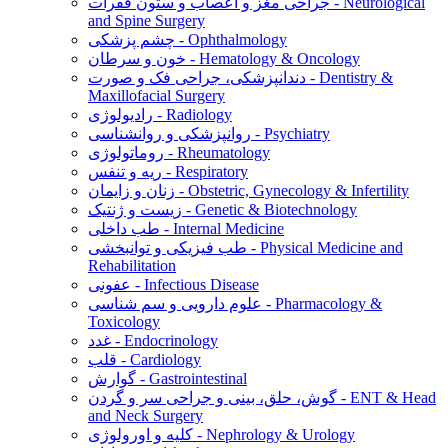
جراحی مغز و اعصاب و ستون فقرات - Neurological
and Spine Surgery
چشم پزشکی - Ophthalmology
خون و سرطان - Hematology & Oncology
دندانپزشکی، جراحی فک و صورت - Dentistry &
Maxillofacial Surgery
رادیولوژی - Radiology
روانپزشکی و روانشناسی - Psychiatry
روماتولوژی - Rheumatology
ریه و تنفس - Respiratory
زنان و زایمان - Obstetric, Gynecology & Infertility
زیست و ژنتیک - Genetic & Biotechnology
طب داخلی - Internal Medicine
طب فیزیکی و توانبخشی - Physical Medicine and
Rehabilitation
عفونی - Infectious Disease
علوم دارویی و سم شناسی - Pharmacology &
Toxicology
غدد - Endocrinology
قلب - Cardiology
گوارش - Gastrointestinal
گوش، حلق، بینی و جراحی سر و گردن - ENT & Head
and Neck Surgery
کلیه و اورولوژی - Nephrology & Urology