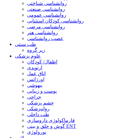
روانشناسی شناختی
روانشناسی صنعتی
روانشناسی عمومی
روانشناسی کودکان استثنایی
روانشناسی مرضی
روانشناسی هنر
عصب روانشناسی
طب سنتی
زیر گروه
علوم پزشکی
اطفال/ کودکان
ارتوپدی
اتاق عمل
اورژانس
بیهوشی
پوست و زیبایی
جراحی
چشم پزشکی
روانپزشکی
طب داخلی
فارماکولوژی داروسازی
گوش و حلق و بینی ENT
نورولوژی
لاتین