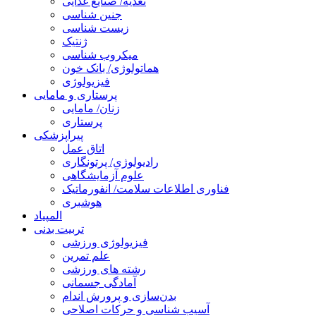
تغذیه/ صنایع غذایی
جنین شناسی
زیست شناسی
ژنتیک
میکروب شناسی
هماتولوژی/ بانک خون
فیزیولوژی
پرستاری و مامایی
زنان/ مامایی
پرستاری
پیراپزشکی
اتاق عمل
رادیولوژی/ پرتونگاری
علوم آزمایشگاهی
فناوری اطلاعات سلامت/ انفورماتیک
هوشبری
المپیاد
تربیت بدنی
فیزیولوژی ورزشی
علم تمرین
رشته های ورزشی
آمادگی جسمانی
بدن‌سازی و پرورش اندام
آسیب شناسی و حرکات اصلاحی