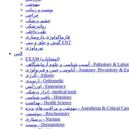
بیهوشی
پوست و زیبایی
جراحی
چشم پزشکی
روانپزشکی
طب داخلی
فارماکولوژی داروسازی
گوش و حلق و بینی ENT
نورولوژی
لاتین
EXAM (امتحانات)
 و علوم آزمایشگاهی - Pathology & Laboratory
 فیزیولوژی - Anatomy, Physiology & Embryology
آلرژی - Allergy
ارتوپدی - Orthopedic
اورژانس - Emergency
ابزار پزشکی - medical tools
بافت شناسی - Histology
بهداشت - Health Science
یهوشی و مراقبت های ویژه - Anesthesia & Critical Care
بیوشیمی - Biochemistry
پرستاری - Nursing
پوست - Dermatology