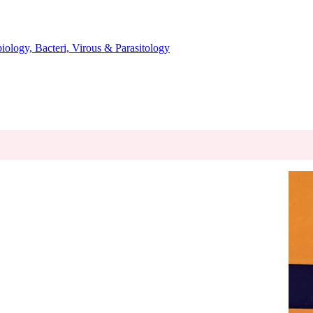
میکروب، باکتری، انگل، ویروس و قارچ شناسی - cteri, Virous & Parasitology