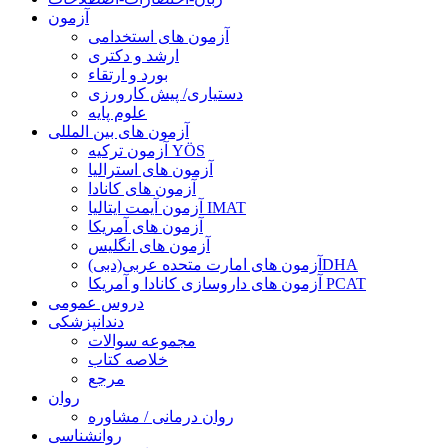
آزمون
آزمون های استخدامی
ارشد و دکتری
بورد و ارتقاء
دستیاری/ پیش کارورزی
علوم پایه
آزمون های بین المللی
آزمون تركيه YÖS
آزمون های استرالیا
آزمون های کانادا
آزمون آیمت ایتالیا IMAT
آزمون های آمریکا
آزمون های انگلیس
آزمون های امارت متحده عربی(دبی)DHA
آزمون های داروسازی کانادا و آمریکا PCAT
دروس عمومی
دندانپزشکی
مجموعه سوالات
خلاصه کتاب
مرجع
روان
روان درمانی / مشاوره
روانشناسی