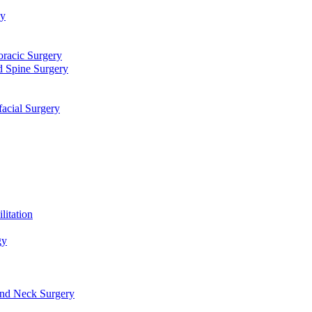
توا
جراحی قلب، عروق و توراک
جراحی مغز و اعصاب و ستون فقرا
دندانپزشکی، جراحی فک و ص
طب فیزیکی و 
علو
گوش، حلق، بینی و جراحی سر و گرد