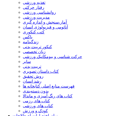
تغذیه ورزشی
رفتار حرکتی
روانشناسی ورزشی
مدیریت ورزشی
آمار،سنجش و اندازه گیری
آناتومی و فیزیولوژی انسان
کتب کنکوری
باکس
زندگینامه
کنکور تربیت بدنی
زبان تخصصی
حرکت شناسی و بیومکانیک ورزشی
سایر
تربیت بدنی
کتاب داستان تصویری
روش تحقیق
رشد انسان
فهرست منابع اصلی کتابخانه ها
بدون دسته‌بندی
کتاب های رنگ آمیزی و ماندالا
کتاب های رزمی
کتاب های ورزشی
کودک و ورزش
زبان-اختصارات-اصطلاحات