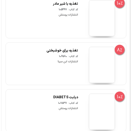
10%
تغذیه با شیر مادر
کد کتاب : 105467
انتشارات پرستش
8%
تغذیه برای خوشبختی
کد کتاب : 106580
انتشارات ابن سینا
10%
دیابت DIABETS
کد کتاب : 107537
انتشارات پرستش