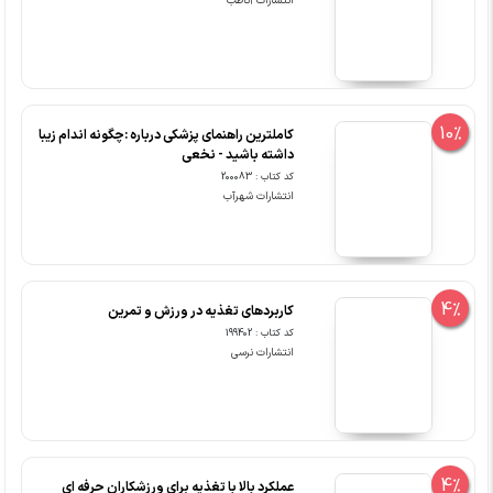
انتشارات آناطب
10%
کاملترین راهنمای پزشکی درباره :چگونه اندام زیبا
داشته باشید - نخعی
کد کتاب : 200083
انتشارات شهرآب
4%
کاربردهای تغذیه در ورزش و تمرین
کد کتاب : 199402
انتشارات نرسی
4%
عملکرد بالا با تغذیه برای ورزشکاران حرفه ای