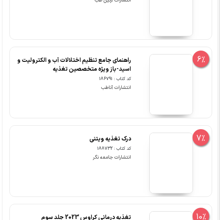
انتشارات آرتین طب
6%
راهنمای جامع تنظیم اختلالات آب و الکترولیت و
اسید-باز ویژه متخصصین تغذیه
کد کتاب : 186791
انتشارات آناطب
7%
درک تغذیه ویتنی
کد کتاب : 188732
انتشارات جامعه نگر
10%
تغذیه درمانی کراوس 2023 جلد سوم