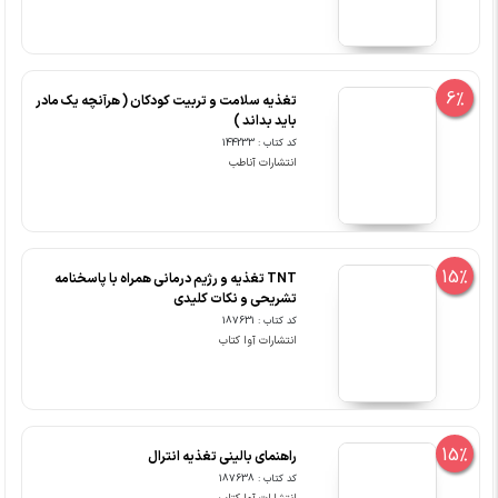
6%
تغذیه سلامت و تربیت کودکان ( هرآنچه یک مادر
باید بداند )
کد کتاب : 144233
انتشارات آناطب
15%
TNT تغذیه و رژیم درمانی همراه با پاسخنامه
تشریحی و نکات کلیدی
کد کتاب : 187631
انتشارات آوا کتاب
15%
راهنمای بالینی تغذیه انترال
کد کتاب : 187638