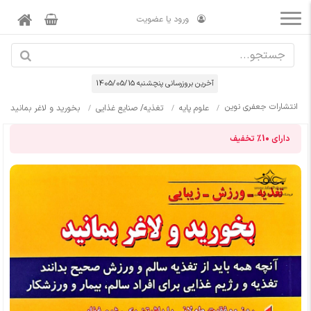
ورود یا عضویت
آخرین بروزرسانی پنچشنبه 1405/05/15
انتشارات جعفری نوین
علوم پایه
تغذیه/ صنایع غذایی
بخورید و لاغر بمانید
دارای
10%
تخفیف