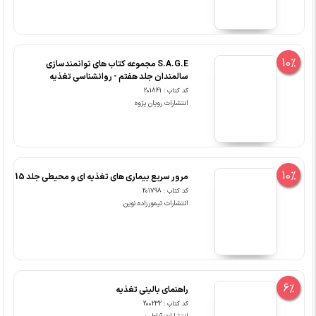
10%
S.A.G.E مجموعه کتاب های توانمندسازی
سالمندان جلد هفتم - روانشناسی تغذیه
کد کتاب : 201841
انتشارات رویان پژوه
10%
مرور سریع بیماری های تغذیه ای و محیطی جلد 15
کد کتاب : 201798
انتشارات تیمورزاده نوین
6%
راهنمای بالینی تغذیه
کد کتاب : 200232