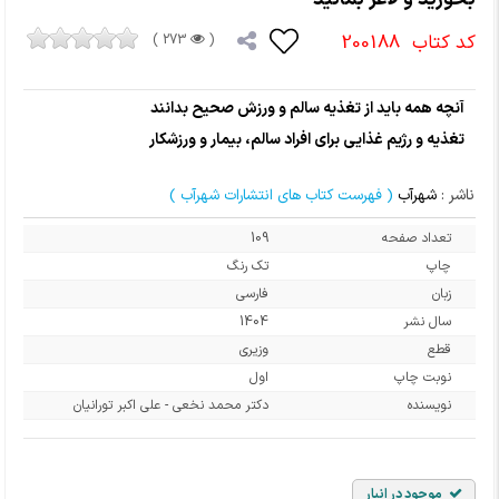
کد کتاب
200188
273 )
(
آنچه همه باید از تغذیه سالم و ورزش صحیح بدانند
تغذیه و رژیم غذایی برای افراد سالم، بیمار و ورزشکار
ناشر :
شهرآب
( فهرست کتاب های انتشارات شهرآب )
تعداد صفحه
109
چاپ
تک رنگ
زبان
فارسی
سال نشر
1404
قطع
وزیری
نوبت چاپ
اول
نویسنده
دکتر محمد نخعی - علی اکبر تورانیان
موجود در انبار