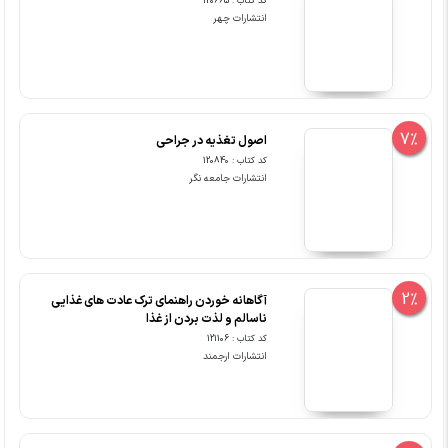
کد کتاب : 120665
انتشارات چهر
7%
اصول تغذیه در جراحی
کد کتاب : 120840
انتشارات جامعه نگر
2%
آگاهانه خوردن راهنمای ترک عادت های غذایی
ناسالم و لذت بردن از غذا
کد کتاب : 121106
انتشارات ارجمند