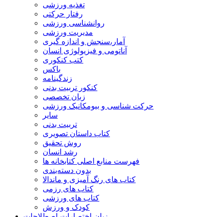
تغذیه ورزشی
رفتار حرکتی
روانشناسی ورزشی
مدیریت ورزشی
آمار،سنجش و اندازه گیری
آناتومی و فیزیولوژی انسان
کتب کنکوری
باکس
زندگینامه
کنکور تربیت بدنی
زبان تخصصی
حرکت شناسی و بیومکانیک ورزشی
سایر
تربیت بدنی
کتاب داستان تصویری
روش تحقیق
رشد انسان
فهرست منابع اصلی کتابخانه ها
بدون دسته‌بندی
کتاب های رنگ آمیزی و ماندالا
کتاب های رزمی
کتاب های ورزشی
کودک و ورزش
زبان-اختصارات-اصطلاحات