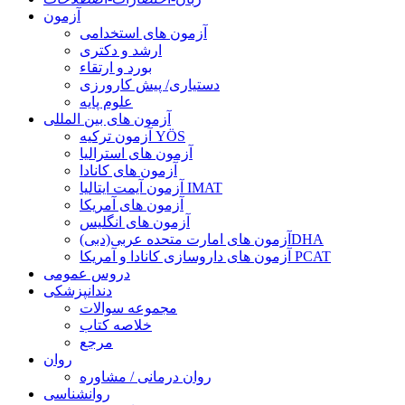
آزمون
آزمون های استخدامی
ارشد و دکتری
بورد و ارتقاء
دستیاری/ پیش کارورزی
علوم پایه
آزمون های بین المللی
آزمون تركيه YÖS
آزمون های استرالیا
آزمون های کانادا
آزمون آیمت ایتالیا IMAT
آزمون های آمریکا
آزمون های انگلیس
آزمون های امارت متحده عربی(دبی)DHA
آزمون های داروسازی کانادا و آمریکا PCAT
دروس عمومی
دندانپزشکی
مجموعه سوالات
خلاصه کتاب
مرجع
روان
روان درمانی / مشاوره
روانشناسی