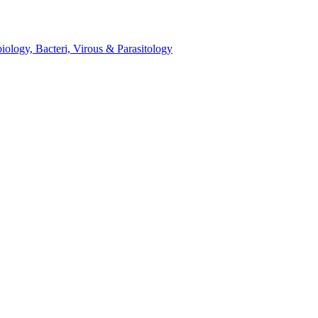
میکروب، باکتری، انگل، ویروس و قارچ شناسی - cteri, Virous & Parasitology