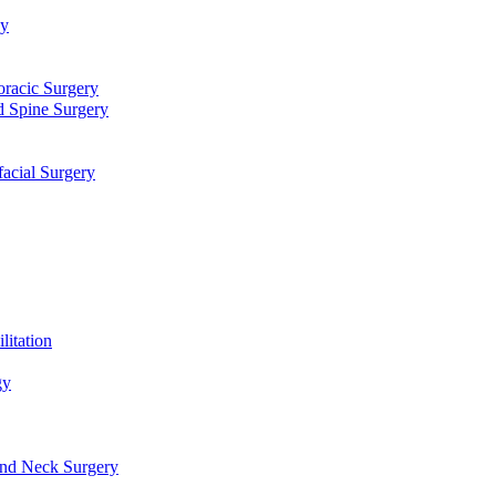
توا
جراحی قلب، عروق و توراک
جراحی مغز و اعصاب و ستون فقرا
دندانپزشکی، جراحی فک و ص
طب فیزیکی و 
علو
گوش، حلق، بینی و جراحی سر و گرد