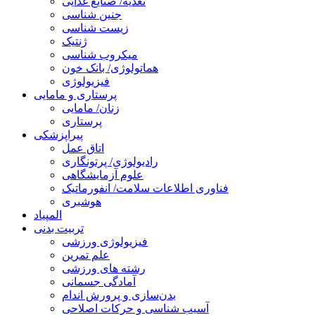
تغذیه/ صنایع غذایی
جنین شناسی
زیست شناسی
ژنتیک
میکروب شناسی
هماتولوژی/ بانک خون
فیزیولوژی
پرستاری و مامایی
زنان/ مامایی
پرستاری
پیراپزشکی
اتاق عمل
رادیولوژی/ پرتونگاری
علوم آزمایشگاهی
فناوری اطلاعات سلامت/ انفورماتیک
هوشبری
المپیاد
تربیت بدنی
فیزیولوژی ورزشی
علم تمرین
رشته های ورزشی
آمادگی جسمانی
بدن‌سازی و پرورش اندام
آسیب شناسی و حرکات اصلاحی