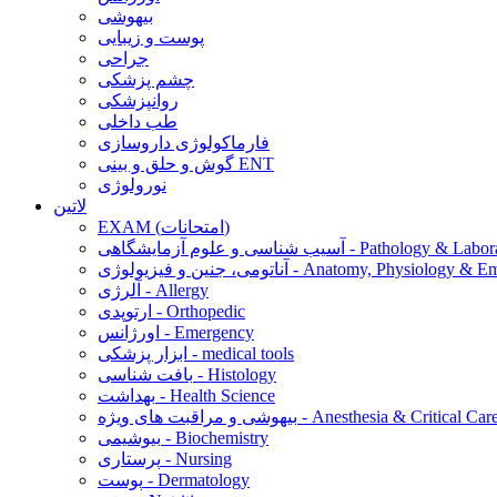
بیهوشی
پوست و زیبایی
جراحی
چشم پزشکی
روانپزشکی
طب داخلی
فارماکولوژی داروسازی
گوش و حلق و بینی ENT
نورولوژی
لاتین
EXAM (امتحانات)
 و علوم آزمایشگاهی - Pathology & Laboratory
 فیزیولوژی - Anatomy, Physiology & Embryology
آلرژی - Allergy
ارتوپدی - Orthopedic
اورژانس - Emergency
ابزار پزشکی - medical tools
بافت شناسی - Histology
بهداشت - Health Science
یهوشی و مراقبت های ویژه - Anesthesia & Critical Care
بیوشیمی - Biochemistry
پرستاری - Nursing
پوست - Dermatology