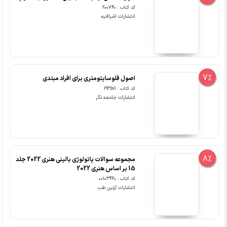
کد کتاب : 200740
انتشارات اشراقیه
7%
اﺻﻮل ﻓﻠﻮﺳﺎﯾﺘﻮﻣﺘﺮی ﺑﺮای اﻓﺮاد ﻣﺒﺘﺪی
کد کتاب : 193511
انتشارات جامعه نگر
8%
مجموعه سوالات پاتولوژی بالینی هنری 2022 جلد
15 بر اساس هنری 2022
کد کتاب : 00103420
انتشارات آرتین طب