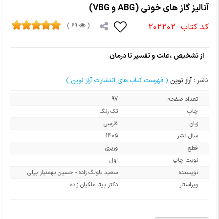
آنالیز گاز های خونی (ABG و VBG)
کد کتاب
202202
69 )
(
از تشخیص ،علت و تفسیر تا درمان
ناشر :
آراز نوین
( فهرست کتاب های انتشارات آراز نوین )
تعداد صفحه
97
چاپ
تک رنگ
زبان
فارسی
سال نشر
1405
قطع
وزیری
نوبت چاپ
اول
نویسنده
سعید باولگ زاده - حسین بهمنیار پیلی
ویراستار
دکتر بیتا ملکیان زاده