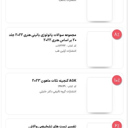
انتشارات آناطب
8%
مجموعه سوالات پاتولوژی بالینی هنری 2022 جلد
20 بر اساس هنری 2022
کد کتاب : 00113662
انتشارات آرتین طب
10%
AGK گنجینه نکات ماهون 2023
کد کتاب : 199849
انتشارات گروه تالیفی دکتر خلیلی
6%
تفسیر تست های تشخیصی والاش