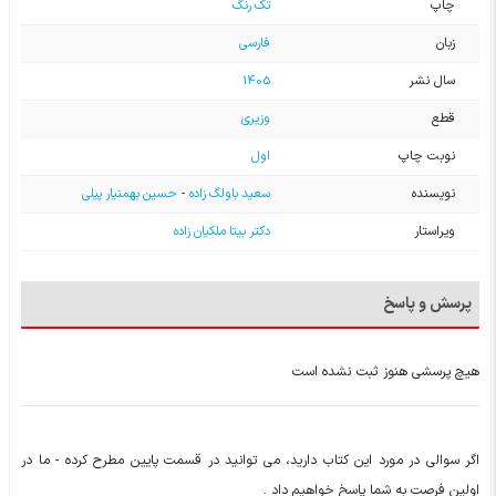
چاپ
تک رنگ
زبان
فارسی
سال نشر
1405
قطع
وزیری
نوبت چاپ
اول
نویسنده
سعید باولگ زاده
-
حسین بهمنیار پیلی
ویراستار
دکتر بیتا ملکیان زاده
پرسش و پاسخ
هیچ پرسشی هنوز ثبت نشده است
اگر سوالی در مورد این کتاب دارید، می توانید در قسمت پایین مطرح کرده - ما در
اولین فرصت به شما پاسخ خواهیم داد .