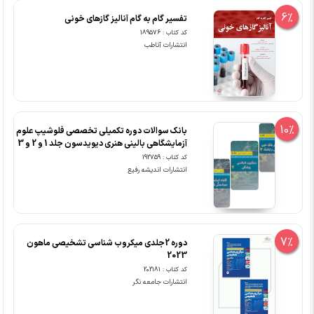
6%
تفسیر گام به گام آنالیز گازهای خونی
کد کتاب : 189576
انتشارات آناطب
10%
بانک سوالات دوره تکمیلی تخصصی فلوشیپ علوم
آزمایشگاهی بالینی هنری دیویدسون جلد 1 و 2 و 3
کد کتاب : 192759
انتشارات اندیشه رفیع
7%
دوره 2جلدی میکروب شناسی تشخیصی ماهون
2023
کد کتاب : 202181
انتشارات جامعه نگر