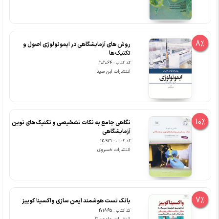
8%
روش های آزمایشگاهی در ایمونولوژی اصول و
تکنیک ها
کد کتاب : 202064
انتشارات ابن سینا
10%
نگاهی جامع به نکات تشخیصی و تکنیک های نوین
آزمایشگاهی
کد کتاب : 120931
انتشارات خسروی
7%
بانک تست هوشمند ایمن سازی واکسینا کوییز
کد کتاب : 201865