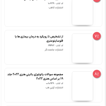
کد کتاب : 108319
انتشارات آناطب
7%
از تشخیص تا رویکرد به درمان بیماری ها با
فلوسایتومتری
کد کتاب : 199472
انتشارات جامعه نگر
8%
مجموعه سوالات پاتولوژی بالینی هنری 2022 جلد
19 بر اساس هنری 2022
کد کتاب : 00110938
انتشارات آرتین طب