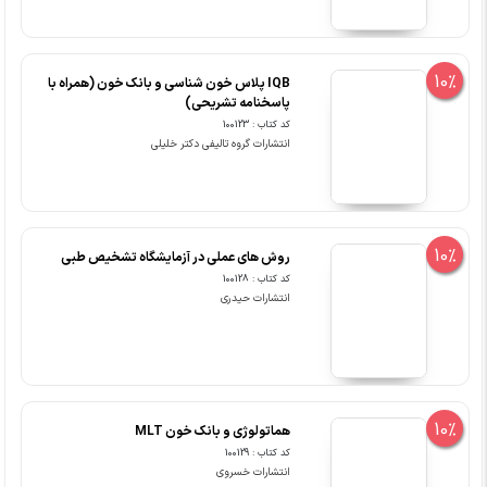
10%
IQB پلاس خون شناسی و بانک خون (همراه با
پاسخنامه تشریحی)
کد کتاب : 100123
انتشارات گروه تالیفی دکتر خلیلی
10%
روش های عملی در آزمایشگاه تشخیص طبی
کد کتاب : 100128
انتشارات حیدری
10%
هماتولوژی و بانک خون MLT
کد کتاب : 100129
انتشارات خسروی