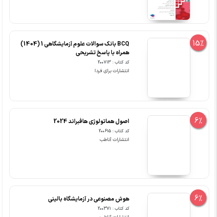
15%
BCQ بانک سوالات علوم آزمایشگاهی 1 (1404)
همراه با پاسخ تشریحی
کد کتاب : 200713
انتشارات برای فردا
6%
اصول هماتولوژی هافبراند 2024
کد کتاب : 200615
انتشارات آناطب
6%
هوش مصنوعی در آزمایشگاه بالینی
کد کتاب : 200371