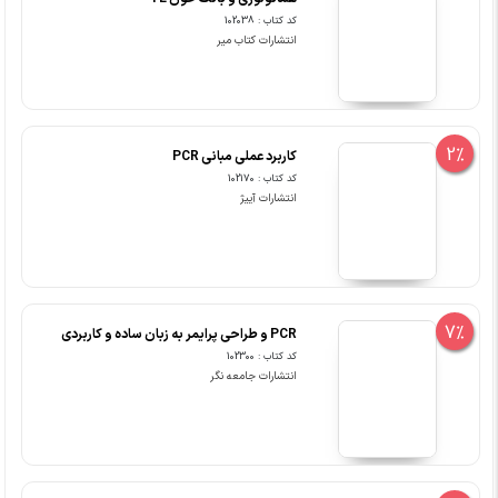
کد کتاب : 102038
انتشارات کتاب میر
2%
کاربرد عملی مبانی PCR
کد کتاب : 102170
انتشارات آییژ
7%
PCR و طراحی پرایمر به زبان ساده و کاربردی
کد کتاب : 102300
انتشارات جامعه نگر