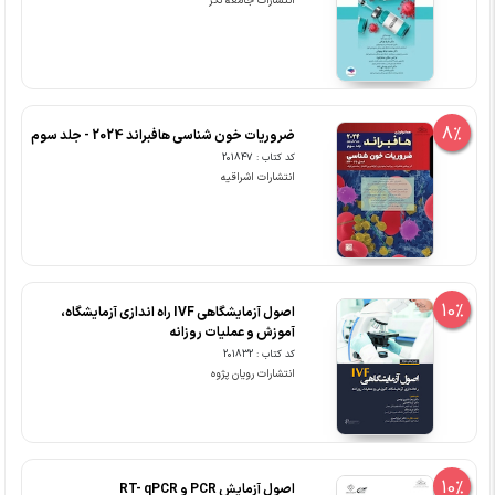
انتشارات جامعه نگر
8%
ضروریات خون شناسی هافبراند 2024 - جلد سوم
کد کتاب : 201847
انتشارات اشراقیه
10%
اصول آزمایشگاهی IVF راه اندازی آزمایشگاه،
آموزش و عملیات روزانه
کد کتاب : 201832
انتشارات رویان پژوه
10%
اصول آزمایش PCR و RT- qPCR