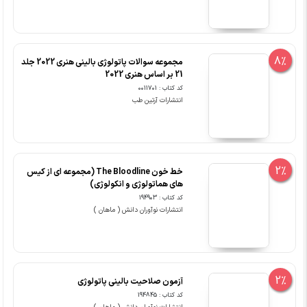
8%
مجموعه سوالات پاتولوژی بالینی هنری 2022 جلد
21 بر اساس هنری 2022
کد کتاب : 0011701
انتشارات آرتین طب
2%
خط خون The Bloodline (مجموعه ای از کیس
های هماتولوژی و انکولوژی)
کد کتاب : 194903
انتشارات نوآوران دانش ( ماهان )
2%
آزمون صلاحیت بالینی پاتولوژی
کد کتاب : 194845