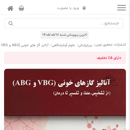
ورود یا عضویت
آخرین بروزرسانی شنبه 1405/05/17
انتشارات جعفری نوین
پیراپزشکی
علوم آزمایشگاهی
آنالیز گاز های خونی (ABG و VBG)
دارای
5%
تخفیف