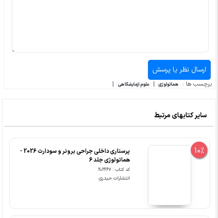
برچسب ها :
|
|
هماتولوژی
علوم ازمایشگاهی
سایر کتابهای مرتبط
10%
پرستاری داخلی جراحی برونر و سودارث 2026 -
هماتولوژی جلد 6
کد کتاب : 202267
انتشارات حیدری