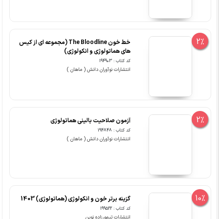
2%
خط خون The Bloodline (مجموعه ای از کیس
های هماتولوژی و انکولوژی)
کد کتاب : 194903
انتشارات نوآوران دانش ( ماهان )
2%
آزمون صلاحیت بالینی هماتولوژی
کد کتاب : 194848
انتشارات نوآوران دانش ( ماهان )
10%
گزینه برتر خون و انکولوژی (هماتولوژی) 1403
کد کتاب : 199522
انتشارات تیمورزاده نوین