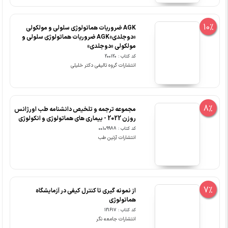
10%
AGK ضروریات هماتولوژی سلولی و مولکولی
«دوجلدی»AGK ضروریات هماتولوژی سلولی و
مولکولی «دوجلدی»
کد کتاب : 200120
انتشارات گروه تالیفی دکتر خلیلی
8%
مجموعه ترجمه و تلخیص دانشنامه طب اورژانس
روزن 2022 - بیماری های هماتولوژی و انکولوژی
کد کتاب : 00109988
انتشارات آرتین طب
7%
از نمونه گیری تا کنترل کیفی در آزمایشگاه
هماتولوژی
کد کتاب : 121617
انتشارات جامعه نگر