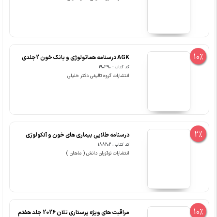
10%
AGK درسنامه هماتولوژی و بانک خون 2جلدی
کد کتاب : 190390
انتشارات گروه تالیفی دکتر خلیلی
2%
درسنامه طلایی بیماری های خون و آنکولوژی
کد کتاب : 188202
انتشارات نوآوران دانش ( ماهان )
10%
مراقبت های ویژه پرستاری تلان 2026 جلد هفتم