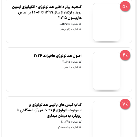
5%
گنجینه برتر داخلی هماتولوژی - انکولوژی آزمون
بورد و ارتقاء از سال 1399 تا 1404 بر اساس
هاریسون 2025
کد کتاب : 00126518
انتشارات آرتین طب
6%
اصول هماتولوژی هافبراند 2024
کد کتاب : 200615
انتشارات آناطب
7%
کتاب کیس های بالینی هماتولوژی و
ایمونوهماتولوژی از تشخیص آزمایشگاهی تا
رویکرد به درمان بیماری
کد کتاب : 200385
انتشارات جامعه نگر