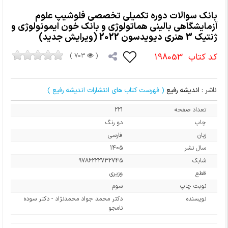
بانک سوالات دوره تکمیلی تخصصی فلوشیپ علوم
آزمایشگاهی بالینی هماتولوژی و بانک خون ایمونولوژی و
ژنتیک 3 هنری دیویدسون 2022 (ویرایش جدید)
کد کتاب
198053
703 )
(
ناشر :
اندیشه رفیع
( فهرست کتاب های انتشارات اندیشه رفیع )
تعداد صفحه
221
چاپ
دو رنگ
زبان
فارسی
سال نشر
1405
شابک
9786222732745
قطع
وزیری
نوبت چاپ
سوم
نویسنده
دکتر محمد جواد محمدنژاد - دکتر سوده
نامجو