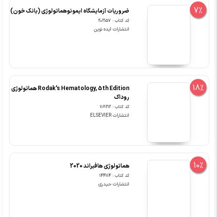
7%
ضروریات آزمایشگاه ایمونوهماتولوژی (بانک خون)
کد کتاب : 202157
انتشارات ایده نوین
18%
Rodak’s Hematology, 5th Edition هماتولوژی
روداک
کد کتاب : 118212
انتشارات ELSEVIER
10%
هماتولوژی هافبراند 2020
کد کتاب : 144114
انتشارات حیدری