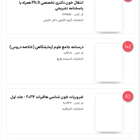
انتقال خون دکتری تخصصی Ph.D همراه با
پاسخنامه تشریحی
کد کتاب : 189757
انتشارات گروه تالیفی دکتر خلیلی
10%
درسنامه جامع علوم آزمایشگاهی (خلاصه دروس)
کد کتاب : 102309
انتشارات اندیشه رفیع
8%
ضروریات خون شناسی هافبراند 2024 - جلد اول
کد کتاب : 201636
انتشارات اشراقیه