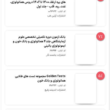
های پره ارتقاء 1400 تا 1402 دروس هماتولوژی،
غدد، ریه، قلب - جلد اول
کد کتاب : 0096762
انتشارات آرتین طب
7%
بانک آزمون دوره تکمیلی تخصصی علوم
آزمایشگاهی جلد4 هماتولوژی و بانک خون و
ایمونولوژی بالینی
کد کتاب : 197994
انتشارات جامعه نگر
5%
Golden Tests مجموعه تست های طلایی
هماتولوژی و بانک خون
کد کتاب : 197323
انتشارات اندیشه رفیع