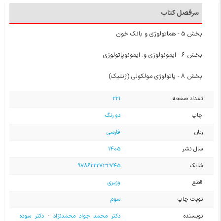
سرفصل کتاب
بخش 5 - هماتولوژی و بانک خون
بخش 6 - ایمونولوژی و. ایمونوپاتولوژی
بخش 8 - پاتولوژی مولکولی (ژنتیک)
تعداد صفحه
221
چاپ
دو رنگ
زبان
فارسی
سال نشر
1405
شابک
9786222732745
قطع
وزیری
نوبت چاپ
سوم
نویسنده
دکتر محمد جواد محمدنژاد
-
دکتر سوده