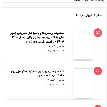
برچسب ها :
|
|
پیر
سالمند
سایر کتابهای مرتبط
5%
مجموعه پرسش ها و پاسخ های تشریحی آزمون
های ارتقاء ، بورد و فلوشیپ زنان از سال 1400 تا
1404 - بر اساس اسپیروف 2025
کد کتاب : 00127962
انتشارات آرتین طب
7%
گام های سریع پیرامون سایکوفارماکولوژی برای
بالینگران سلامت روان
کد کتاب : 201873
انتشارات جامعه نگر