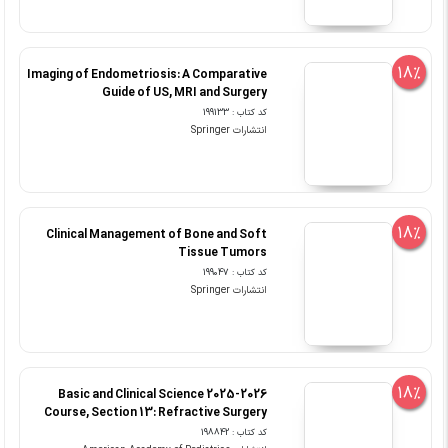
18%
Imaging of Endometriosis: A Comparative
Guide of US, MRI and Surgery
کد کتاب : 199133
انتشارات Springer
18%
Clinical Management of Bone and Soft
Tissue Tumors
کد کتاب : 199047
انتشارات Springer
18%
2025-2026 Basic and Clinical Science
Course, Section 13: Refractive Surgery
کد کتاب : 198842