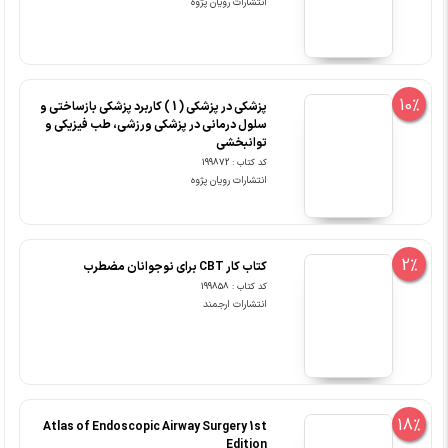
انتشارات رویان پژوه
10%
پزشکی در پزشکی ( 1 ) کاربرد پزشکی بازساختی و
سلول درمانی در پزشکی ورزشی، طب فیزیکی و
توانبخشی
کد کتاب : 199872
انتشارات رویان پژوه
2%
کتاب کار CBT برای نوجوانان مضطرب
کد کتاب : 199858
انتشارات ارجمند
18%
Atlas of Endoscopic Airway Surgery 1st
Edition