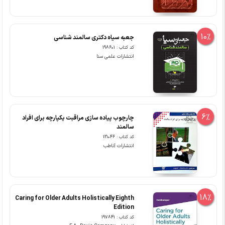
10%
جعبه سیاه دکتری سالمند شناسی
کد کتاب : 198601
انتشارات علمی سنا
6%
چارچوب پیاده سازی مراقبت یکپارچه برای افراد
سالمند
کد کتاب : 121046
انتشارات آناطب
18%
Caring for Older Adults Holistically Eighth
Edition
کد کتاب : 197841