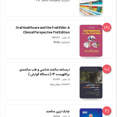
انتشارات F.A. Davis Company
18%
Oral Healthcare and the Frail Elder: A
Clinical Perspective 2nd Edition
کد کتاب : 196738
انتشارات Wiley
10%
درسنامه سالمند شناسی و طب سالمندی
براکلهرست 14 ( دستگاه گوارش )
کد کتاب : 201184
انتشارات رویان پژوه
2%
چابک ترین سالمند
کد کتاب : 191274