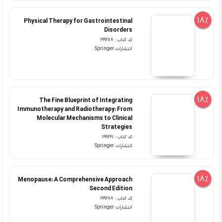
18%
Physical Therapy for Gastrointestinal
Disorders
کد کتاب : 199278
انتشارات Springer
18%
The Fine Blueprint of Integrating
Immunotherapy and Radiotherapy: From
Molecular Mechanisms to Clinical
Strategies
کد کتاب : 199261
انتشارات Springer
18%
Menopause: A Comprehensive Approach
Second Edition
کد کتاب : 199288
انتشارات Springer