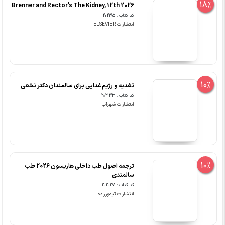
18%
Brenner and Rector's The Kidney, 12th 2026
کد کتاب : 202195
انتشارات ELSEVIER
10%
تغذیه و رژیم غذایی برای سالمندان دکتر نخعی
کد کتاب : 202133
انتشارات شهرآب
10%
ترجمه اصول طب داخلی هاریسون 2026 طب
سالمندی
کد کتاب : 202027
انتشارات تیمورزاده