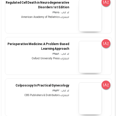
18%
Regulated Cell Death in Neurodegenerative
Disorders 1st Edition
کد کتاب : 199575
انتشارات American Academy of Pediatrics
18%
Perioperative Medicine: A Problem-Based
Learning Approach
کد کتاب : 199558
انتشارات Oxford University Press
18%
Colposcopy In Practical Gynecology
کد کتاب : 199543
انتشارات CBS Publishers & Distributors