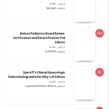
کد کتاب : 200931
انتشارات Springer
18%
Nelson Pediatrics Board Review:
Certification and Recertification 2nd
Edition
کد کتاب : 200890
انتشارات ELSEVIER
8%
Speroff's Clinical Gynecologic
Endocrinology and Infertility 10th Edition
کد کتاب : 200810
انتشارات Lippincott Williams Wilkins