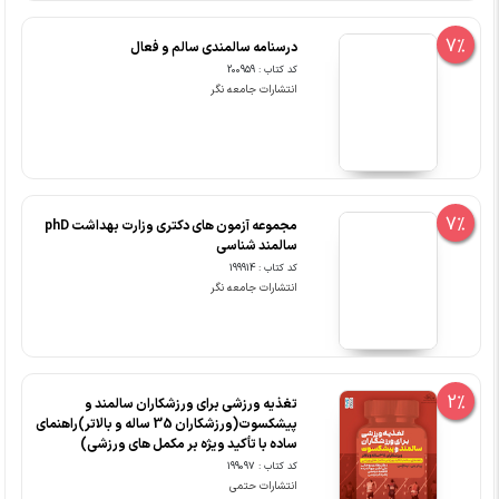
7%
درسنامه سالمندی سالم و فعال
کد کتاب : 200959
انتشارات جامعه نگر
7%
مجموعه آزمون های دکتری وزارت بهداشت phD
سالمند شناسی
کد کتاب : 199914
انتشارات جامعه نگر
2%
تغذیه ورزشی برای ورزشکاران سالمند و
پیشکسوت(ورزشکاران 35 ساله و بالاتر)راهنمای
ساده با تأکید ویژه بر مکمل های ورزشی)
کد کتاب : 199097
انتشارات حتمی