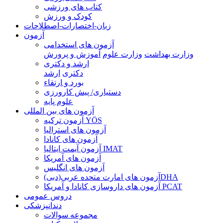
کتاب های ورزشی
کودک و ورزش
زبان-اختصارات-اصطلاحات
آزمون
آزمون های استخدامی
وزارت بهداشت
وزارت علوم
آموزش و پرورش
ارشد و دکتری
دکتری
ارشد
بورد و ارتقاء
دستیاری/ پیش کارورزی
علوم پایه
آزمون های بین المللی
آزمون تركيه YÖS
آزمون های استرالیا
آزمون های کانادا
آزمون آیمت ایتالیا IMAT
آزمون های آمریکا
آزمون های انگلیس
آزمون های امارت متحده عربی(دبی)DHA
آزمون های داروسازی کانادا و آمریکا PCAT
دروس عمومی
دندانپزشکی
مجموعه سوالات