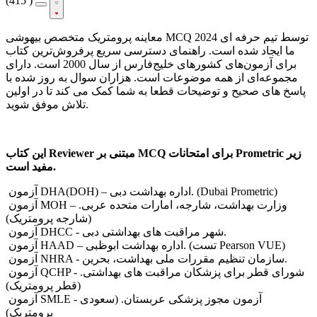
(
415 )
معاینه پرومتریک متخصص بیهوشی MCQ 2024 توسط تیم حرفه ای
ما ایجاد شده است. راهنمای دسترسی سریع پرفروش‌ترین کتاب
برای آزمون‌های کشورهای خلیج‌فارس از سال 2000 است. دارای
مجموعه‌ای از همه موضوعات است. هزاران سوال به روز شده با
پاسخ های صحیح و توضیحات قطعا به شما کمک می کند تا در اولین
تلاش موفق شوید.
این کتاب Reviewer مبتنی بر MCQ برای امتحانات Prometric زیر
مفید است.
آزمون DHA(DOH) – اداره بهداشت دبی. (Dubai Prometric)
آزمون MOH – وزارت بهداشت، شارجه، امارات متحده عربی.
(شارجه پرومتریک)
آزمون DHCC - شهر مراقبت های بهداشتی دبی.
آزمون HAAD – اداره بهداشت ابوظبی. (تست Pearson VUE)
آزمون NHRA - سازمان تنظیم مقررات ملی بهداشت، بحرین.
آزمون QCHP - شورای قطر برای پزشکان مراقبت های بهداشتی.
(قطر پرومتریک)
آزمون SMLE - آزمون مجوز پزشکی عربستان. (سعودی
پرومتریک)