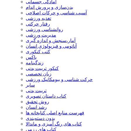
آمادگی جسمانی
بدن‌سازی و پرورش اندام
آسیب شناسی و حرکات اصلاحی
تغذیه ورزشی
رفتار حرکتی
روانشناسی ورزشی
مدیریت ورزشی
آمار،سنجش و اندازه گیری
آناتومی و فیزیولوژی انسان
کتب کنکوری
باکس
زندگینامه
کنکور تربیت بدنی
زبان تخصصی
حرکت شناسی و بیومکانیک ورزشی
سایر
تربیت بدنی
کتاب داستان تصویری
روش تحقیق
رشد انسان
فهرست منابع اصلی کتابخانه ها
بدون دسته‌بندی
کتاب های رنگ آمیزی و ماندالا
کتاب های رزمی