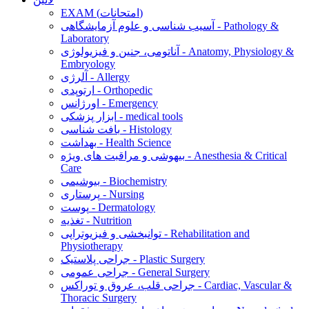
EXAM (امتحانات)
آسیب شناسی و علوم آزمایشگاهی - Pathology &
Laboratory
آناتومی، جنین و فیزیولوژی - Anatomy, Physiology &
Embryology
آلرژی - Allergy
ارتوپدی - Orthopedic
اورژانس - Emergency
ابزار پزشکی - medical tools
بافت شناسی - Histology
بهداشت - Health Science
بیهوشی و مراقبت های ویژه - Anesthesia & Critical
Care
بیوشیمی - Biochemistry
پرستاری - Nursing
پوست - Dermatology
تغذیه - Nutrition
توانبخشی و فیزیوتراپی - Rehabilitation and
Physiotherapy
جراحی پلاستیک - Plastic Surgery
جراحی عمومی - General Surgery
جراحی قلب، عروق و توراکس - Cardiac, Vascular &
Thoracic Surgery