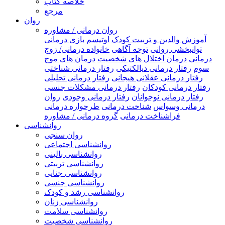
خلاصه کتاب
مرجع
روان
روان درمانی / مشاوره
آموزش والدین و تربیت کودک
اوتیسم
بازی درمانی
توانبخشی روانی
توجه آگاهی
خانواده درمانی/ زوج
درمانی
درمان اختلال های شخصیت
درمان های موج
سوم
رفتار درمانی دیالکتیکی
رفتار درمانی شناختی
رفتار درمانی عقلانی هیجانی
رفتار درمانی تحلیلی
رفتار درمانی کودکان
رفتار درمانی مشکلات جنسی
رفتار درمانی نوجوانان
رفتار درمانی وجودی
روان
درمانی وسواس
شناخت درمانی
طرحواره درمانی
فراشناخت درمانی
گروه درمانی / مشاوره
روانشناسی
روان سنجی
روانشناسی اجتماعی
روانشناسی بالینی
روانشناسی تربیتی
روانشناسی جنایی
روانشناسی جنسی
روانشناسی رشد و کودک
روانشناسی زنان
روانشناسی سلامت
روانشناسی شخصیت