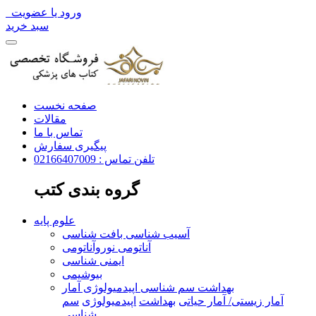
ورود یا عضویت
سبد خرید
صفحه نخست
مقالات
تماس با ما
پیگیری سفارش
تلفن تماس : 02166407009
گروه بندی کتب
علوم پایه
آسیب شناسی بافت شناسی
آناتومی نوروآناتومی
ایمنی شناسی
بیوشیمی
بهداشت سم شناسی اپیدمیولوژی آمار
آمار زیستی/ آمار حیاتی
بهداشت
اپیدمیولوژی
سم
شناسی