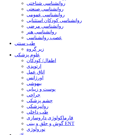
روانشناسی شناختی
روانشناسی صنعتی
روانشناسی عمومی
روانشناسی کودکان استثنایی
روانشناسی مرضی
روانشناسی هنر
عصب روانشناسی
طب سنتی
زیر گروه
علوم پزشکی
اطفال/ کودکان
ارتوپدی
اتاق عمل
اورژانس
بیهوشی
پوست و زیبایی
جراحی
چشم پزشکی
روانپزشکی
طب داخلی
فارماکولوژی داروسازی
گوش و حلق و بینی ENT
نورولوژی
لاتین