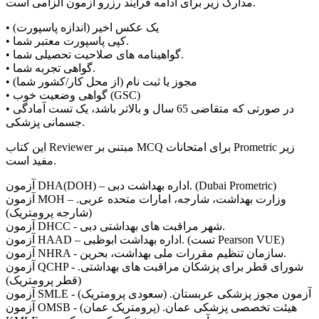
مدارک زیر برای ادامه فرآیند رزرو آزمون الزامی است.
• یک عکس اخیر (اندازه پاسپورت)
• کپی پاسپورت معتبر شما.
• گواهینامه های صلاحیت تحصیلی شما.
• گواهی تجربه شما.
• مجوز یا ثبت نام (از محل کار/کشور شما)
• گواهی وضعیت خوب (GSC)
• در صورتی که متقاضی 65 سال و بالاتر باشد، یک تست آمادگی
جسمانی پزشکی.
این کتاب Reviewer مبتنی بر MCQ برای امتحانات Prometric زیر
مفید است.
آزمون DHA(DOH) – اداره بهداشت دبی. (Dubai Prometric)
آزمون MOH – وزارت بهداشت، شارجه، امارات متحده عربی.
(شارجه پرومتریک)
آزمون DHCC - شهر مراقبت های بهداشتی دبی.
آزمون HAAD – اداره بهداشت ابوظبی. (تست Pearson VUE)
آزمون NHRA - سازمان تنظیم مقررات ملی بهداشت، بحرین.
آزمون QCHP - شورای قطر برای پزشکان مراقبت های بهداشتی.
(قطر پرومتریک)
آزمون SMLE - آزمون مجوز پزشکی عربستان. (سعودی پرومتریک)
آزمون OMSB - هیئت تخصصی پزشکی عمان. (پرومتریک عمان)