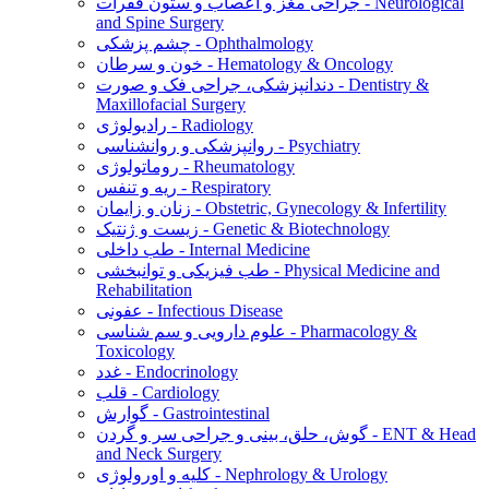
جراحی مغز و اعصاب و ستون فقرات - Neurological
and Spine Surgery
چشم پزشکی - Ophthalmology
خون و سرطان - Hematology & Oncology
دندانپزشکی، جراحی فک و صورت - Dentistry &
Maxillofacial Surgery
رادیولوژی - Radiology
روانپزشکی و روانشناسی - Psychiatry
روماتولوژی - Rheumatology
ریه و تنفس - Respiratory
زنان و زایمان - Obstetric, Gynecology & Infertility
زیست و ژنتیک - Genetic & Biotechnology
طب داخلی - Internal Medicine
طب فیزیکی و توانبخشی - Physical Medicine and
Rehabilitation
عفونی - Infectious Disease
علوم دارویی و سم شناسی - Pharmacology &
Toxicology
غدد - Endocrinology
قلب - Cardiology
گوارش - Gastrointestinal
گوش، حلق، بینی و جراحی سر و گردن - ENT & Head
and Neck Surgery
کلیه و اورولوژی - Nephrology & Urology