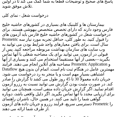
پاسخ های صحیح و توضیحات قطعا به شما کمک می کند تا در اولین
تلاش موفق شوید.
درخواست شغل - نمای کلی
بیمارستان ها و کلینیک های بسیاری در کشورهای حاشیه خلیج
فارس وجود دارند که دارای تخصص متخصص بیهوشی هستند. برای
درخواست شغل در کشورهای حاشیه خلیج فارس باید آزمون های
Prometric را قبول کنید. به طور کلی، حداقل تجربه مورد نیاز سه
سال است. برای یافتن معیارهای واجد شرایط بودن می توانید به
وب سایت های سازمان بهداشت مربوطه مراجعه کنید. پس از
قبولی در آزمون، می توانید برای یک مصاحبه شغلی با آنها تماس
بگیرید—بعضی از آنها مستقیماً استخدام می کنند و بسیاری از آنها
مصاحبه های آنلاین انجام می دهند. فرآیند Prometric Application و
Dataflow مهمترین عامل در هنگام ثبت نام است. اتمام آن بدون هیچ
اشتباهی بسیار مهم است و یا منجر به رد درخواست می شود.
جریان داده معمولاً 30 تا 45 روز طول می کشد تا گزارش را صادر
کند. در صورت مثبت بودن گزارش می توانید نسبت به رزرو آزمون
اقدام نمایید. اگر گزارش جریان داده منفی است، همچنان می توانید
برای ارزیابی مجدد با آنها تماس بگیرید. اگر دلیل واقعی باشد، دوباره
گواهی شما را تأیید می کنند. در همین حال، ناشران راهنمای
دسترسی سریع، فرآیند رزرو و جریان داده های آزمون Prometric را
از طرف شما ارائه می دهند.