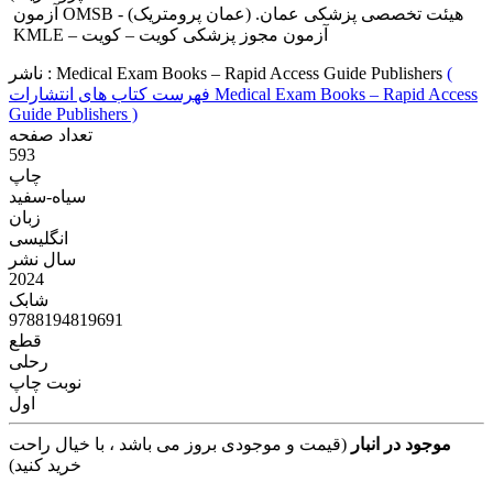
آزمون OMSB - هیئت تخصصی پزشکی عمان. (عمان پرومتریک)
KMLE – آزمون مجوز پزشکی کویت – کویت
(
Medical Exam Books – Rapid Access Guide Publishers
ناشر :
فهرست کتاب های انتشارات Medical Exam Books – Rapid Access
Guide Publishers )
تعداد صفحه
593
چاپ
سیاه-سفید
زبان
انگلیسی
سال نشر
2024
شابک
9788194819691
قطع
رحلی
نوبت چاپ
اول
موجود در انبار
(قیمت و موجودی بروز می باشد ، با خیال راحت
خرید کنید)