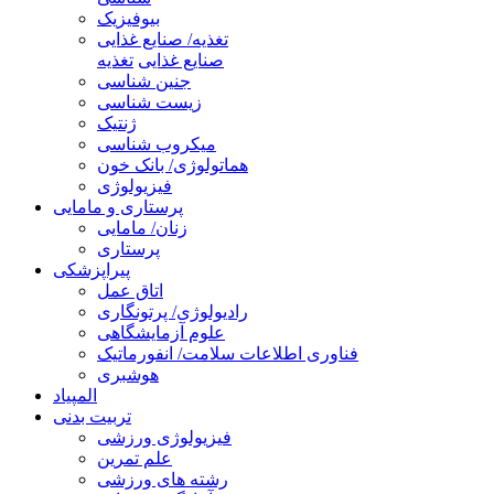
بیوفیزیک
تغذیه/ صنایع غذایی
صنایع غذایی
تغذیه
جنین شناسی
زیست شناسی
ژنتیک
میکروب شناسی
هماتولوژی/ بانک خون
فیزیولوژی
پرستاری و مامایی
زنان/ مامایی
پرستاری
پیراپزشکی
اتاق عمل
رادیولوژی/ پرتونگاری
علوم آزمایشگاهی
فناوری اطلاعات سلامت/ انفورماتیک
هوشبری
المپیاد
تربیت بدنی
فیزیولوژی ورزشی
علم تمرین
رشته های ورزشی