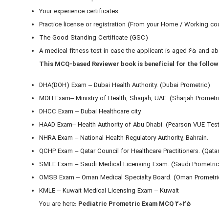
Your experience certificates.
Practice license or registration (From your Home / Working co
The Good Standing Certificate (GSC)
A medical fitness test in case the applicant is aged 65 and ab
This MCQ-based Reviewer book is beneficial for the follo
DHA(DOH) Exam – Dubai Health Authority. (Dubai Prometric)
MOH Exam– Ministry of Health, Sharjah, UAE. (Sharjah Prometr
DHCC Exam – Dubai Healthcare city.
HAAD Exam– Health Authority of Abu Dhabi. (Pearson VUE Tes
NHRA Exam – National Health Regulatory Authority, Bahrain.
QCHP Exam – Qatar Council for Healthcare Practitioners. (Qata
SMLE Exam – Saudi Medical Licensing Exam. (Saudi Prometric
OMSB Exam – Oman Medical Specialty Board. (Oman Prometri
KMLE – Kuwait Medical Licensing Exam – Kuwait
You are here:
Pediatric Prometric Exam MCQ 2025