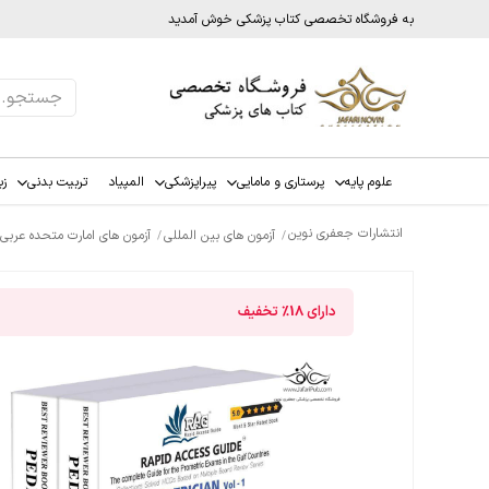
به فروشگاه تخصصی کتاب پزشکی خوش آمدید
علوم پایه
پرستاری و مامایی
پیراپزشکی
المپیاد
تربیت بدنی
زب
انتشارات جعفری نوین
آزمون های بین المللی
آزمون های امارت متحده عربی(دب
دارای
18%
تخفیف