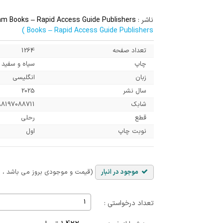
ناشر :
am Books – Rapid Access Guide Publishers
Books – Rapid Access Guide Publishers )
تعداد صفحه
1264
چاپ
سیاه و سفید
زبان
انگلیسی
سال نشر
2025
شابک
88197088711
قطع
رحلی
نوبت چاپ
اول
موجود در انبار
(قیمت و موجودی بروز می باشد ، با
تعداد درخواستی :