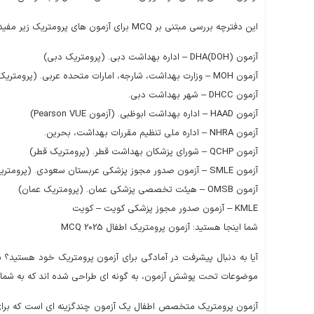
این دفترچه بررسی مبتنی بر MCQ برای آزمون های پرومتریک زیر مفید است.
آزمون DHA(DOH) – اداره بهداشت دبی. (پرومتریک دبی)
آزمون MOH – وزارت بهداشت، شارجه، امارات متحده عربی. (پرومتریک شارجه)
آزمون DHCC – شهر بهداشت دبی.
آزمون HAAD – اداره بهداشت ابوظبی. (آزمون Pearson VUE)
آزمون NHRA – اداره ملی تنظیم مقررات بهداشت، بحرین.
آزمون QCHP – شورای پزشکان بهداشت قطر. (پرومتریک قطر)
آزمون SMLE – آزمون صدور مجوز پزشکی عربستان سعودی. (پرومتریک عربستان سعودی)
آزمون OMSB – هیئت تخصصی پزشکی عمان. (پرومتریک عمان)
KMLE – آزمون صدور مجوز پزشکی کویت – کویت
شما اینجا هستید: آزمون پرومتریک اطفال MCQ 2025
آیا به دنبال پیشرفت در آمادگی برای آزمون پرومتریک خود هستید؟ ب
موضوعات تحت پوشش آزمون، به گونه ای طراحی شده اند که به شما کمک