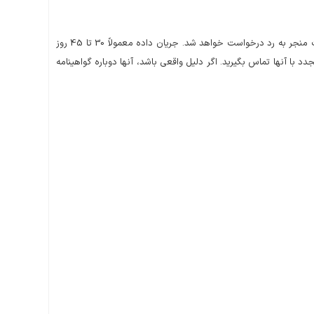
فرآیند درخواست پرومتریک و جریان داده مهمترین عامل در هنگام ثبت نام است. تکمیل آن بدون هیچ گونه اشتباهی بسیار مهم است، در غیر این صورت منجر به رد درخواست خواهد شد. جریان داده معمولاً 30 تا 45 روز
 با آنها تماس بگیرید. اگر دلیل واقعی باشد، آنها دوباره گواهینامه