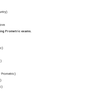
untry)
ove.
wing Prometric exams.
ic)
t)
r Prometric)
)
c)