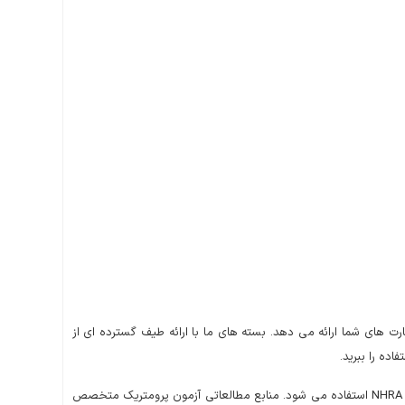
ت های شما ارائه می دهد. بسته های ما با ارائه طیف گسترده ای از
ه را ببرید.
آزمون پرومتریک متخصص اطفال یک آزمون چندگزینه ای است که برای آمادگی برای آزمون های DHA MOH HAAD (DoH) DHCC SMLE OMSB QCHP و NHRA استفاده می شود. منابع مطالعاتی آزمون پرومتریک متخصص