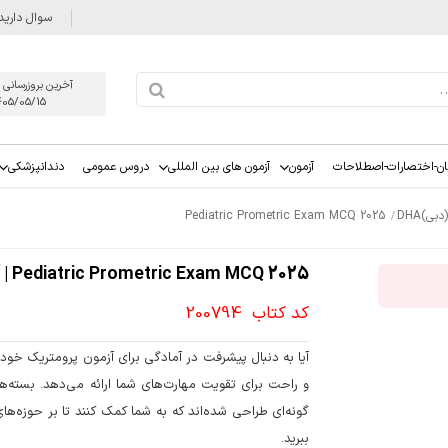
سوال دارید
آخرین بروزرسانی 
405/05/15
ان-اختصارات-اصطلاحات
آزمون
آزمون های بین المللی
دروس عمومی
دندانپزشکی
ی)DHA
Pediatric Prometric Exam MCQ 2025
Pediatric Prometric Exam MCQ 2025 | آزمون پرومتریک MCQ کودکان2025
کد کتاب
200794
آیا به دنبال پیشرفت در آمادگی برای آزمون پرومتریک خو
و راحت برای تقویت مهارت‌های شما ارائه می‌دهد. بسته‌
گونه‌ای طراحی شده‌اند که به شما کمک کنند تا بر حوزه‌ه
ببرید.