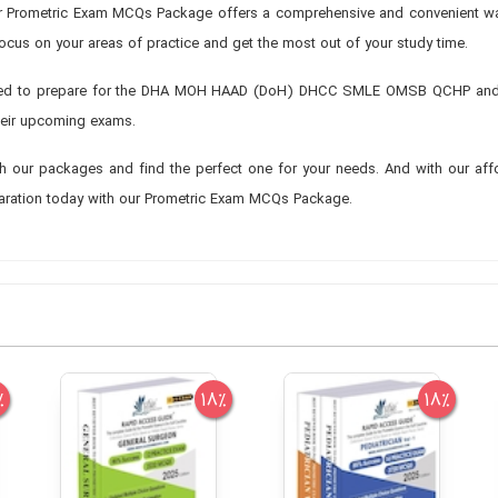
r Prometric Exam MCQs Package offers a comprehensive and convenient way 
cus on your areas of practice and get the most out of your study time.
m used to prepare for the DHA MOH HAAD (DoH) DHCC SMLE OMSB QCHP and N
their upcoming exams.
ugh our packages and find the perfect one for your needs. And with our affo
aration today with our Prometric Exam MCQs Package.
%
18%
18%