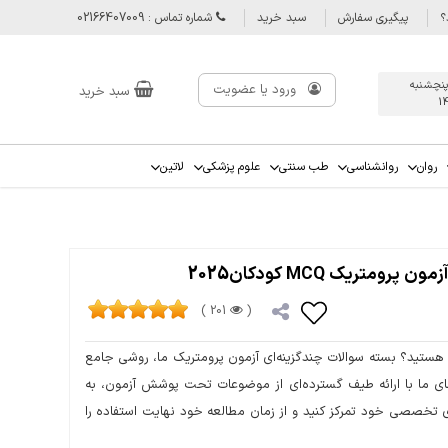
؟
پیگیری سفارش
سبد خرید
شماره تماس : 02166407009
پنچشنبه
ورود یا عضویت
سبد خرید
1
روان
روانشناسی
طب سنتی
علوم پزشکی
لاتین
201 )
(
د هستید؟ بسته سوالات چندگزینه‌ای آزمون پرومتریک ما، روشی جامع
های ما با ارائه طیف گسترده‌ای از موضوعات تحت پوشش آزمون، به
ای تخصصی خود تمرکز کنید و از زمان مطالعه خود نهایت استفاده را