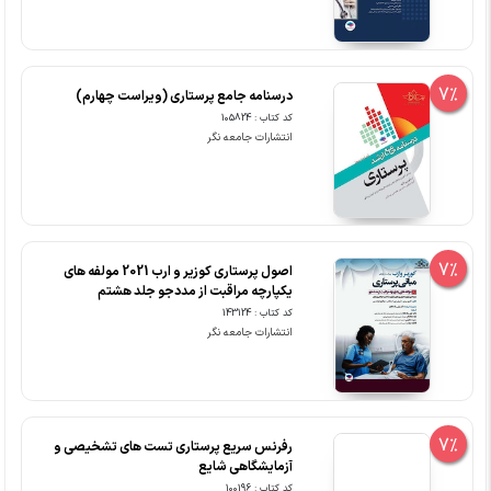
7%
درسنامه جامع پرستاری (ویراست چهارم)
کد کتاب : 105824
انتشارات جامعه نگر
7%
اصول پرستاری کوزیر و ارب 2021 مولفه های
یکپارچه مراقبت از مددجو جلد هشتم
کد کتاب : 143124
انتشارات جامعه نگر
7%
رفرنس سریع پرستاری تست های تشخیصی و
آزمایشگاهی شایع
کد کتاب : 100196