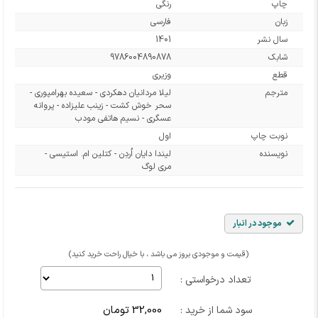
چاپ
رنگی
زبان
فارسی
سال نشر
1401
شابک
9786004890878
قطع
وزیری
مترجم
لیلا مردانیان دهکردی - سعیده بهرامپوری -
سحر خوش کشت - زینب علیزاده - پروانه
عسگری - نسیم هاتفی مودب
نوبت چاپ
اول
نویسنده
لیندا دایان اُردِن - کتلین ام. استیسی -
مری لوگ
موجود در انبار
(قیمت و موجودی بروز می باشد ، با خیال راحت خرید کنید)
تعداد درخواستی :
32,000 تومان
سود شما از خرید :