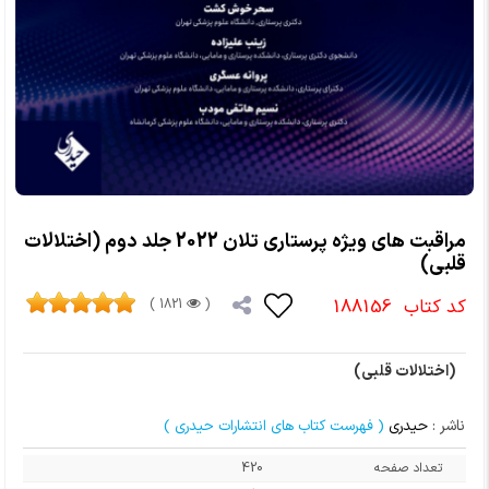
مراقبت های ویژه پرستاری تلان 2022 جلد دوم (اختلالات
قلبی)
کد کتاب
188156
1821 )
(
(اختلالات قلبی)
ناشر :
حیدری
( فهرست کتاب های انتشارات حیدری )
تعداد صفحه
420