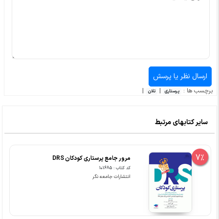
برچسب ها :
|
|
پرستاری
تلان
سایر کتابهای مرتبط
7%
مرور جامع پرستاری کودکان DRS
کد کتاب : 101685
انتشارات جامعه نگر