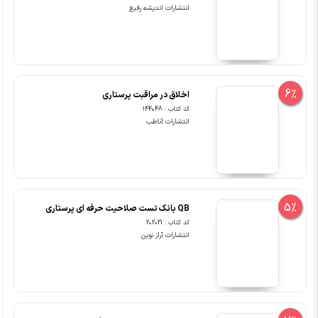
انتشارات اندیشه رفیع
6%
اﺧﻼق در ﻣﺮاﻗﺒﺖ ﭘﺮﺳﺘﺎری
کد کتاب : 144048
انتشارات آناطب
5%
QB بانک تست صلاحیت حرفه ای پرستاری
کد کتاب : 202021
انتشارات آراز نوین