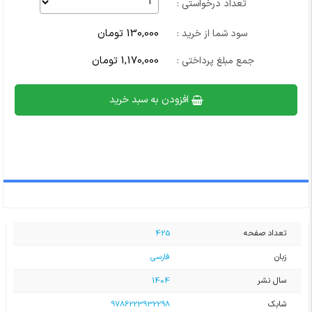
تعداد درخواستی :
130,000 تومان
سود شما از خرید :
1,170,000 تومان
جمع مبلغ پرداختی :
افزودن به سبد خرید
تعداد صفحه
425
زبان
فارسی
سال نشر
1404
شابک
9786223932298