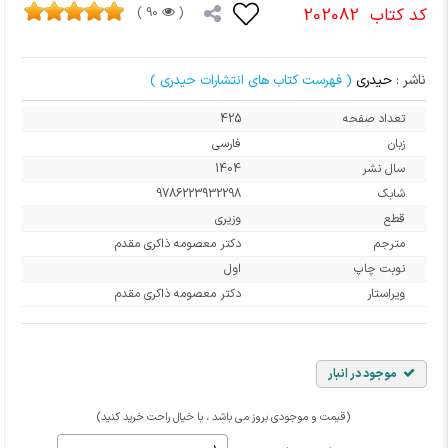
کد کتاب
202082
90 )
(
ناشر :
حیدری
( فهرست کتاب های انتشارات حیدری )
تعداد صفحه
425
زبان
فارسی
سال نشر
1404
شابک
9786223932298
قطع
وزیری
مترجم
دکتر معصومه ذاکری مقدم
نوبت چاپ
اول
ویراستار
دکتر معصومه ذاکری مقدم
موجود در انبار
(قیمت و موجودی بروز می باشد ، با خیال راحت خرید کنید)