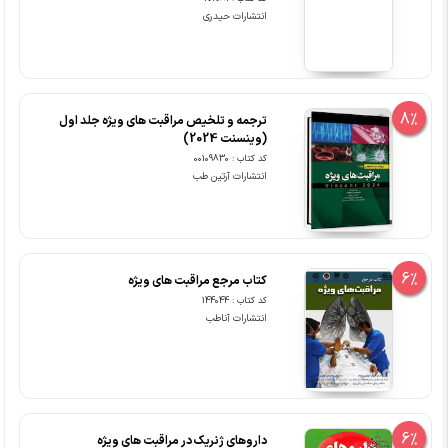
انتشارات حیدری
8%
ترجمه و تلخیص مراقبت های ویژه جلد اول
(وینسنت 2024)
کد کتاب : 00109830
انتشارات آرتین طب
6%
کتاب مرجع مراقبت های ویژه
کد کتاب : 144044
انتشارات آناطب
6%
داروهای ژنریک در مراقبت های ویژه