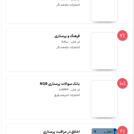
انتشارات جامعه نگر
7%
فرهنگ و پرستاری
کد کتاب : 202100
انتشارات جامعه نگر
10%
بانک سوالات پرستاری NQB
کد کتاب : 186433
انتشارات اندیشه رفیع
6%
اﺧﻼق در ﻣﺮاﻗﺒﺖ ﭘﺮﺳﺘﺎری