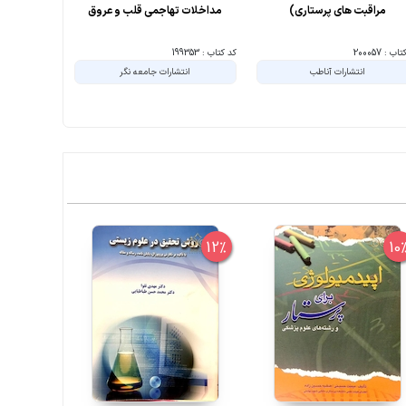
مراقبت های پرستاری)
مداخلات تهاجمی قلب و عروق
مراقبت و
ب : 200057
کد کتاب : 199353
کد کتاب : 199115
انتشارات آناطب
انتشارات جامعه نگر
انت
10%
12%
10