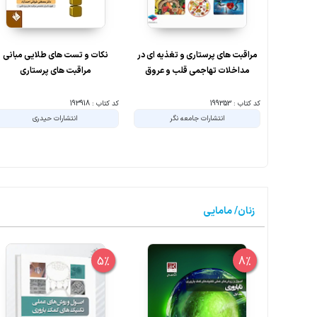
مراقبت های پرستاری و تغذیه ای در
نکات و تست های طلایی مبانی
مداخلات تهاجمی قلب و عروق
مراقبت های پرستاری
کد کتاب : 199353
کد کتاب : 193918
انتشارات جامعه نگر
انتشارات حیدری
زنان/ مامایی
5%
8%