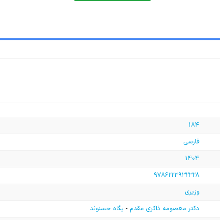
184
فارسی
1404
9786223932328
وزیری
دکتر معصومه ذاکری مقدم
-
پگاه حسنوند