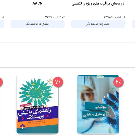
در بخش مراقبت های ویژه ی تنفسی
AACN
کد کتاب : 193509
کد کتاب : 189917
کد کتا
انتشارات جامعه نگر
انتشارات جامعه نگر
%
7%
2%