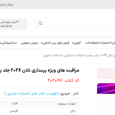
سوال دارید
آخرین بروزرسانی 
405/05/15
ان-اختصارات-اصطلاحات
آزمون
آزمون های بین المللی
دروس عمومی
دندانپزشکی
ن اختلالات کلیوی
مراقبت های ویژه پرستاری تلان 2026 جلد پنجم اختلالات اندوکرین اختلالات کلیوی
کد کتاب
202087
ناشر :
حیدری
( فهرست کتاب های انتشارات حیدری )
تعداد صفحه
184
زبان
فارسی