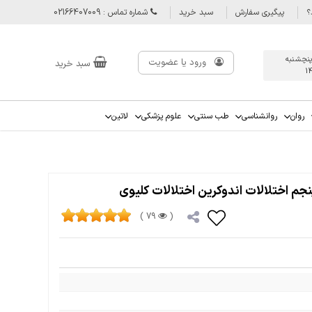
؟
پیگیری سفارش
سبد خرید
شماره تماس : 02166407009
پنچشنبه
ورود یا عضویت
سبد خرید
1
روان
روانشناسی
طب سنتی
علوم پزشکی
لاتین
79 )
(