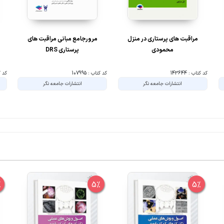
مراقبت های پرستاری در منزل
مرورجامع مبانی مراقبت های
محمودی
پرستاری DRS
کد کتاب : 143644
کد کتاب : 107995
کد کتا
انتشارات جامعه نگر
انتشارات جامعه نگر
%
5%
5%