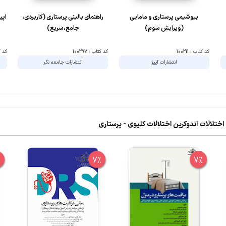
بیوشیمی پرستاری و مامایی
راهنمای بالینی پرستاری (کاربردی،
اپی
(ویرایش سوم)
جامع،سریع)
کد کتاب : 100211
کد کتاب : 100297
کد کتا
انتشارات آییژ
انتشارات جامعه نگر
%
7%
7%