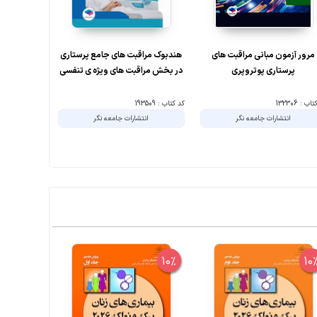
مرور آزمون مبانی مراقبت های
هندبوک مراقبت های جامع پرستاری
ضروریات پرس
پرستاری پوتروپری
در بخش مراقبت های ویژه ی تنفسی
ب : 132306
کد کتاب : 193509
کد کتاب : 189917
انتشارات جامعه نگر
انتشارات جامعه نگر
انت
6%
10%
10