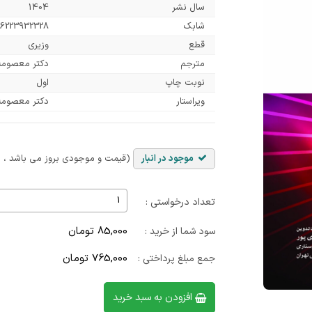
سال نشر
1404
شابک
6223932328
قطع
وزیری
مترجم
دکتر معصومه 
نوبت چاپ
اول
ویراستار
دکتر معصومه
موجود در انبار
(قیمت و موجودی بروز می باشد ، با
تعداد درخواستی :
85,000 تومان
سود شما از خرید :
765,000 تومان
جمع مبلغ پرداختی :
افزودن به سبد خرید