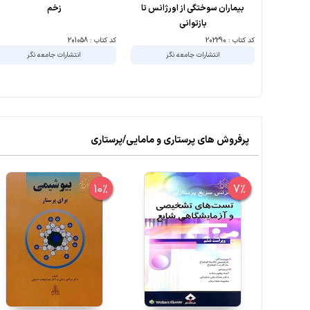
بیماران سوختگی از اورژانس تا
زخم
بازتوانی
کد کتاب : 202290
کد کتاب : 201058
انتشارات جامعه نگر
انتشارات جامعه نگر
پرفروش های پرستاری و مامایی/پرستاری
10%
7%