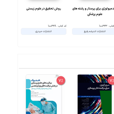
دمیولوژی برای پرستار و رشته های
روش تحقیق در علوم زیستی
روش ها
علوم پزشکی
ب : 100333
کد کتاب : 100338
کد کتاب : 100345
انتشارات اندیشه رفیع
انتشارات حیدری
ا
7%
7%
7