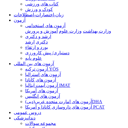
کتاب های ورزشی
کودک و ورزش
زبان-اختصارات-اصطلاحات
آزمون
آزمون های استخدامی
وزارت بهداشت
وزارت علوم
آموزش و پرورش
ارشد و دکتری
دکتری
ارشد
بورد و ارتقاء
دستیاری/ پیش کارورزی
علوم پایه
آزمون های بین المللی
آزمون تركيه YÖS
آزمون های استرالیا
آزمون های کانادا
آزمون آیمت ایتالیا IMAT
آزمون های آمریکا
آزمون های انگلیس
آزمون های امارت متحده عربی(دبی)DHA
آزمون های داروسازی کانادا و آمریکا PCAT
دروس عمومی
دندانپزشکی
مجموعه سوالات