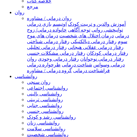
خلاصه کتاب
مرجع
روان
روان درمانی / مشاوره
آموزش والدین و تربیت کودک
اوتیسم
بازی درمانی
توانبخشی روانی
توجه آگاهی
خانواده درمانی/ زوج
درمانی
درمان اختلال های شخصیت
درمان های موج
سوم
رفتار درمانی دیالکتیکی
رفتار درمانی شناختی
رفتار درمانی عقلانی هیجانی
رفتار درمانی تحلیلی
رفتار درمانی کودکان
رفتار درمانی مشکلات جنسی
رفتار درمانی نوجوانان
رفتار درمانی وجودی
روان
درمانی وسواس
شناخت درمانی
طرحواره درمانی
فراشناخت درمانی
گروه درمانی / مشاوره
روانشناسی
روان سنجی
روانشناسی اجتماعی
روانشناسی بالینی
روانشناسی تربیتی
روانشناسی جنایی
روانشناسی جنسی
روانشناسی رشد و کودک
روانشناسی زنان
روانشناسی سلامت
روانشناسی شخصیت