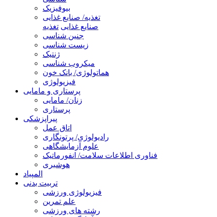
بیوفیزیک
تغذیه/ صنایع غذایی
صنایع غذایی
تغذیه
جنین شناسی
زیست شناسی
ژنتیک
میکروب شناسی
هماتولوژی/ بانک خون
فیزیولوژی
پرستاری و مامایی
زنان/ مامایی
پرستاری
پیراپزشکی
اتاق عمل
رادیولوژی/ پرتونگاری
علوم آزمایشگاهی
فناوری اطلاعات سلامت/ انفورماتیک
هوشبری
المپیاد
تربیت بدنی
فیزیولوژی ورزشی
علم تمرین
رشته های ورزشی