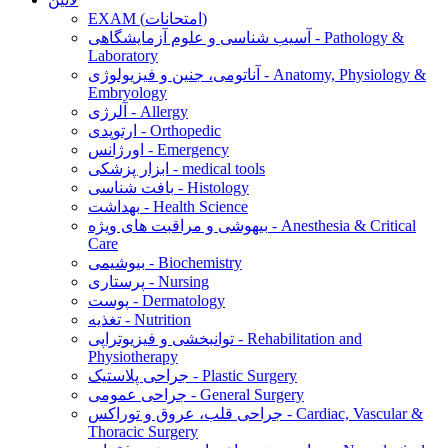
EXAM (امتحانات)
آسیب شناسی و علوم آزمایشگاهی - Pathology &
Laboratory
آناتومی، جنین و فیزیولوژی - Anatomy, Physiology &
Embryology
آلرژی - Allergy
ارتوپدی - Orthopedic
اورژانس - Emergency
ابزار پزشکی - medical tools
بافت شناسی - Histology
بهداشت - Health Science
بیهوشی و مراقبت های ویژه - Anesthesia & Critical
Care
بیوشیمی - Biochemistry
پرستاری - Nursing
پوست - Dermatology
تغذیه - Nutrition
توانبخشی و فیزیوتراپی - Rehabilitation and
Physiotherapy
جراحی پلاستیک - Plastic Surgery
جراحی عمومی - General Surgery
جراحی قلب، عروق و توراکس - Cardiac, Vascular &
Thoracic Surgery