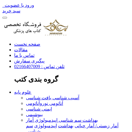
ورود یا عضویت
سبد خرید
صفحه نخست
مقالات
تماس با ما
پیگیری سفارش
تلفن تماس : 02166407009
گروه بندی کتب
علوم پایه
آسیب شناسی بافت شناسی
آناتومی نوروآناتومی
ایمنی شناسی
بیوشیمی
بهداشت سم شناسی اپیدمیولوژی آمار
آمار زیستی/ آمار حیاتی
بهداشت
اپیدمیولوژی
سم
شناسی