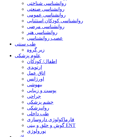
روانشناسی شناختی
روانشناسی صنعتی
روانشناسی عمومی
روانشناسی کودکان استثنایی
روانشناسی مرضی
روانشناسی هنر
عصب روانشناسی
طب سنتی
زیر گروه
علوم پزشکی
اطفال/ کودکان
ارتوپدی
اتاق عمل
اورژانس
بیهوشی
پوست و زیبایی
جراحی
چشم پزشکی
روانپزشکی
طب داخلی
فارماکولوژی داروسازی
گوش و حلق و بینی ENT
نورولوژی
لاتین