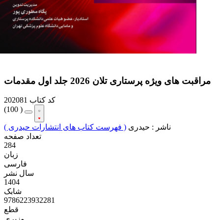
مراقبت های ویژه پرستاری تلان 2026 جلد اول مقدمات
کد کتاب
202081
(
100 )
ناشر :
حیدری
( فهرست کتاب های انتشارات حیدری )
تعداد صفحه
284
زبان
فارسی
سال نشر
1404
شابک
9786223932281
قطع
وزیری