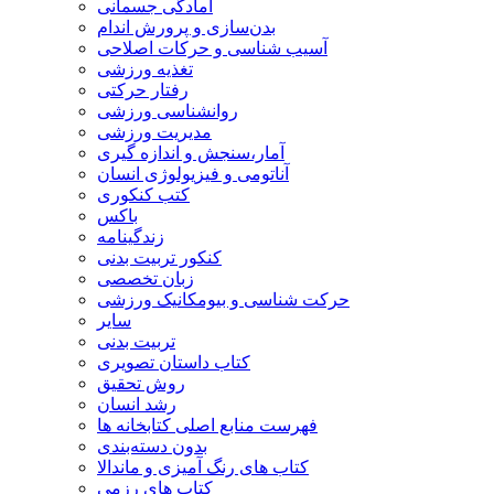
آمادگی جسمانی
بدن‌سازی و پرورش اندام
آسیب شناسی و حرکات اصلاحی
تغذیه ورزشی
رفتار حرکتی
روانشناسی ورزشی
مدیریت ورزشی
آمار،سنجش و اندازه گیری
آناتومی و فیزیولوژی انسان
کتب کنکوری
باکس
زندگینامه
کنکور تربیت بدنی
زبان تخصصی
حرکت شناسی و بیومکانیک ورزشی
سایر
تربیت بدنی
کتاب داستان تصویری
روش تحقیق
رشد انسان
فهرست منابع اصلی کتابخانه ها
بدون دسته‌بندی
کتاب های رنگ آمیزی و ماندالا
کتاب های رزمی