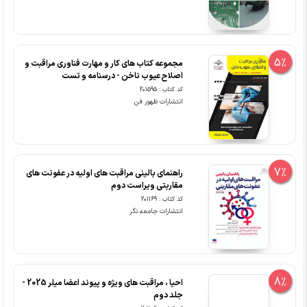
5%
مجموعه کتاب های کار و مهارت فناوری مراقبت و
اصلاح عیوب ناخن - درسنامه و تست
کد کتاب : 201595
انتشارات ظهور فن
7%
راهنمای بالینی مراقبت های اولیه در عفونت های
مقاربتی ویراست دوم
کد کتاب : 201169
انتشارات جامعه نگر
8%
احیا ، مراقبت های ویژه و پیوند اعضا میلر 2025 -
جلد دوم