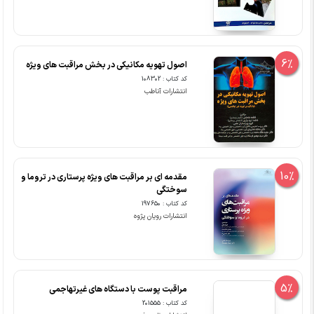
6%
اصول تهویه مکانیکی در بخش مراقبت های ویژه
کد کتاب : 108302
انتشارات آناطب
10%
مقدمه ای بر مراقبت های ویژه پرستاری در تروما و
سوختگی
کد کتاب : 197650
انتشارات رویان پژوه
5%
مراقبت پوست با دستگاه های غیرتهاجمی
کد کتاب : 201555