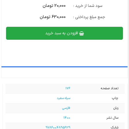
20,000 تومان
سود شما از خرید :
630,000 تومان
جمع مبلغ پرداختی :
افزودن به سبد خرید
تعداد صفحه
176
چاپ
سیاه سفید
زبان
فارسی
سال نشر
1400
شابک
9786004895639