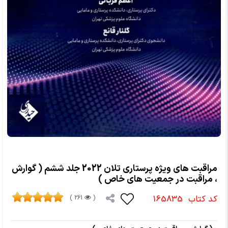
مراقبت های ویژه پرستاری تلان 2022 جلد ششم ( گوارش
، مراقبت در جمعیت های خاص )
کد کتاب
165835
261 )
(