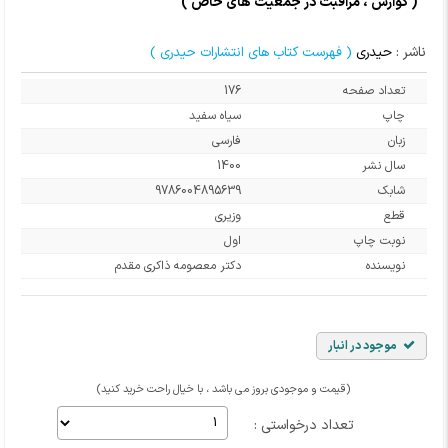
( گوارش ، مراقبت در جمعیت های خاص )
ناشر :
حیدری
( فهرست کتاب های انتشارات حیدری )
تعداد صفحه
176
چاپ
سیاه سفید
زبان
فارسی
سال نشر
1400
شابک
9786004895639
قطع
وزیری
نوبت چاپ
اول
نویسنده
دکتر معصومه ذاکری مقدم
موجود در انبار
(قیمت و موجودی بروز می باشد ، با خیال راحت خرید کنید)
تعداد درخواستی :