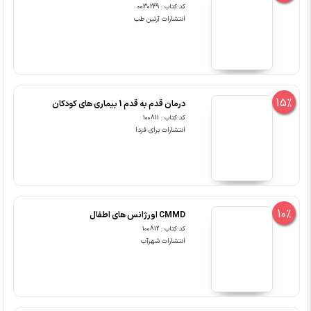
کد کتاب : 0030249
انتشارات آرتین طب
15%
درمان قدم به قدم 1 بیماری های کودکان
کد کتاب : 100811
انتشارات برای فردا
10%
CMMD اورژانس های اطفال
کد کتاب : 100812
انتشارات شهرآب