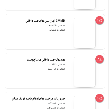
10%
CMMD اورژانس های طب داخلی
کد کتاب : 100764
انتشارات شهرآب
8%
هندبوک طب داخلی ماساچوست
کد کتاب : 100767
انتشارات ابن سینا
10%
ضروریات مراقبت های ادغام یافته کودک سالم
کد کتاب : 0031059
انتشارات آرتین طب