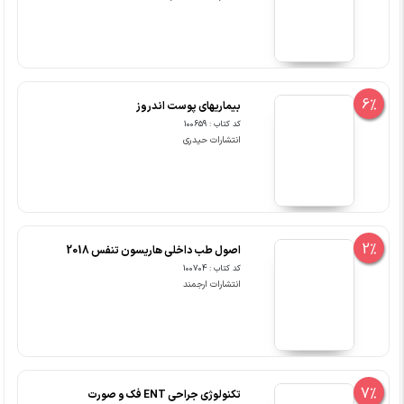
6%
بیماریهای پوست اندروز
کد کتاب : 100659
انتشارات حیدری
2%
اصول طب داخلی هاریسون تنفس 2018
کد کتاب : 100704
انتشارات ارجمند
7%
تکنولوژی جراحی ENT فک و صورت