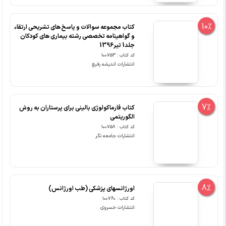
10%
کتاب مجموعه سوالات و پاسخ های تشریحی ارتقاء
و گواهینامه تخصصی رشته بیماری های کودکان
جلد1 تیر1396
کد کتاب : 100753
انتشارات اندیشه رفیع
7%
کتاب فارماکولوژی بالینی برای پرستاران به روش
الگوریتمی
کد کتاب : 100758
انتشارات جامعه نگر
8%
اورژانسهای پزشکی (طب اورژانس)
کد کتاب : 100760
انتشارات خسروی