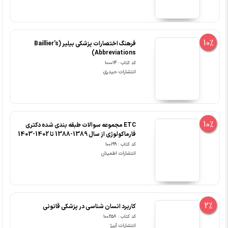
10%
فرهنگ اختصارات پزشکی بیلیر (Baillier's
Abbreviations)
کد کتاب : 100014
انتشارات حیدری
10%
ETC مجموعه سوالات طبقه بندی شده دکتری
فارماکولوژی از سال 1389-1388 تا 1402-1403
کد کتاب : 100199
انتشارات اطمینان
2%
کاربرد انسان شناسی در پزشکی قانونی
کد کتاب : 100258
انتشارات آییژ