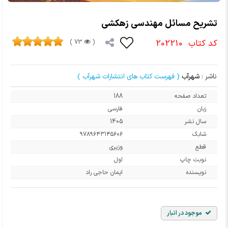
تشریح مسائل مهندسی زهکشی
کد کتاب
202210
73 )
(
ناشر :
شهرآب
( فهرست کتاب های انتشارات شهرآب )
تعداد صفحه
188
زبان
فارسی
سال نشر
1405
شابک
۹۷۸۹۶۴۳۱۴۵۶۰۶
قطع
وزیری
نوبت چاپ
اول
نویسنده
ایمان حاجی راد
موجود در انبار