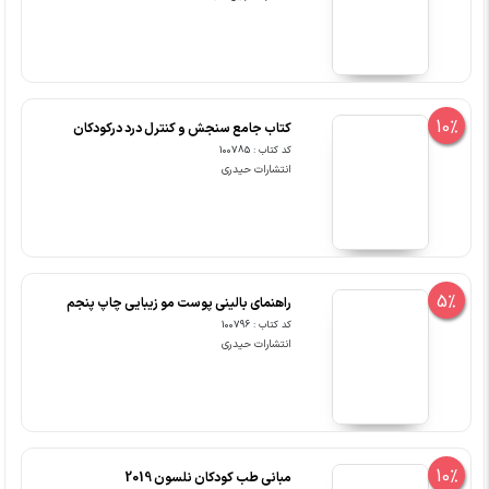
10%
کتاب جامع سنجش و کنترل درد درکودکان
کد کتاب : 100785
انتشارات حیدری
5%
راهنمای بالینی پوست مو زیبایی چاپ پنجم
کد کتاب : 100796
انتشارات حیدری
10%
مبانی طب کودکان نلسون 2019