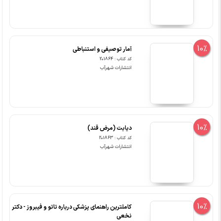
10%
آمار توصیفی و استنباطی
کد کتاب : 201864
انتشارات شهرآب
10%
دیابت (مرض قند)
کد کتاب : 201863
انتشارات شهرآب
10%
کاملترین راهنمای پزشکی درباره تاتو و فیبروز - دکتر
نخعی