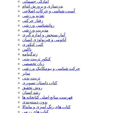
آمادگی جسمانی
بدن‌سازی و پرورش اندام
آسیب شناسی و حرکات اصلاحی
تغذیه ورزشی
رفتار حرکتی
روانشناسی ورزشی
مدیریت ورزشی
آمار،سنجش و اندازه گیری
آناتومی و فیزیولوژی انسان
کتب کنکوری
باکس
زندگینامه
کنکور تربیت بدنی
زبان تخصصی
حرکت شناسی و بیومکانیک ورزشی
سایر
تربیت بدنی
کتاب داستان تصویری
روش تحقیق
رشد انسان
فهرست منابع اصلی کتابخانه ها
بدون دسته‌بندی
کتاب های رنگ آمیزی و ماندالا
کتاب های رزمی