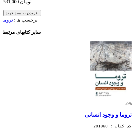
531,000 تومان
افزودن به سبد خرید
|
برچسب ها :
تروما
سایر کتابهای مرتبط
2%
تروما و وجود انسانی
کد کتاب : 201860