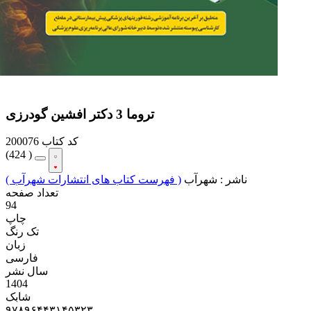
تروما 3 دکتر افشین گودرزی
کد کتاب
200076
(
424 )
ناشر :
شهرآب
( فهرست کتاب های انتشارات شهرآب )
تعداد صفحه
94
چاپ
تک رنگ
زبان
فارسی
سال نشر
1404
شابک
۹۷۸۹۶۴۴۳۱۴۵۳۲۳