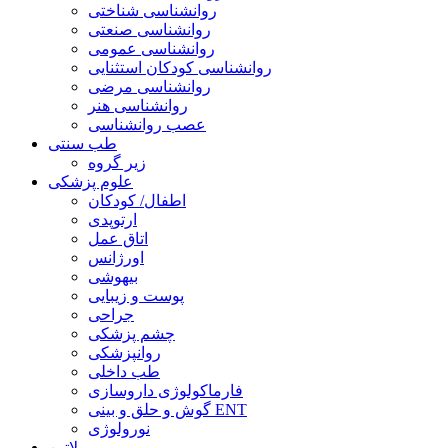
روانشناسی شناختی
روانشناسی صنعتی
روانشناسی عمومی
روانشناسی کودکان استثنایی
روانشناسی مرضی
روانشناسی هنر
عصب روانشناسی
طب سنتی
زیر گروه
علوم پزشکی
اطفال/ کودکان
ارتوپدی
اتاق عمل
اورژانس
بیهوشی
پوست و زیبایی
جراحی
چشم پزشکی
روانپزشکی
طب داخلی
فارماکولوژی داروسازی
گوش و حلق و بینی ENT
نورولوژی
لاتین