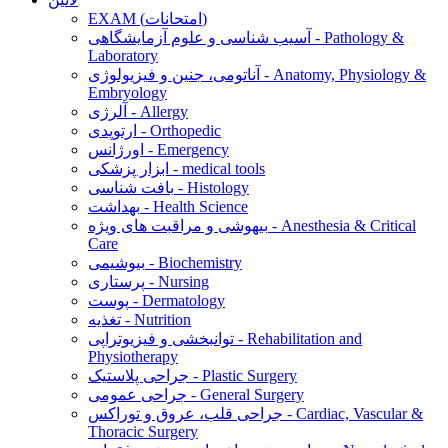
EXAM (امتحانات)
آسیب شناسی و علوم آزمایشگاهی - Pathology &
Laboratory
آناتومی، جنین و فیزیولوژی - Anatomy, Physiology &
Embryology
آلرژی - Allergy
ارتوپدی - Orthopedic
اورژانس - Emergency
ابزار پزشکی - medical tools
بافت شناسی - Histology
بهداشت - Health Science
بیهوشی و مراقبت های ویژه - Anesthesia & Critical
Care
بیوشیمی - Biochemistry
پرستاری - Nursing
پوست - Dermatology
تغذیه - Nutrition
توانبخشی و فیزیوتراپی - Rehabilitation and
Physiotherapy
جراحی پلاستیک - Plastic Surgery
جراحی عمومی - General Surgery
جراحی قلب، عروق و توراکس - Cardiac, Vascular &
Thoracic Surgery