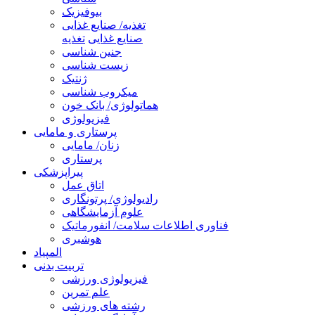
بیوفیزیک
تغذیه/ صنایع غذایی
صنایع غذایی
تغذیه
جنین شناسی
زیست شناسی
ژنتیک
میکروب شناسی
هماتولوژی/ بانک خون
فیزیولوژی
پرستاری و مامایی
زنان/ مامایی
پرستاری
پیراپزشکی
اتاق عمل
رادیولوژی/ پرتونگاری
علوم آزمایشگاهی
فناوری اطلاعات سلامت/ انفورماتیک
هوشبری
المپیاد
تربیت بدنی
فیزیولوژی ورزشی
علم تمرین
رشته های ورزشی