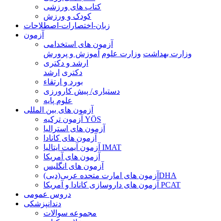
کتاب های ورزشی
کودک و ورزش
زبان-اختصارات-اصطلاحات
آزمون
آزمون های استخدامی
وزارت بهداشت
وزارت علوم
آموزش و پرورش
ارشد و دکتری
دکتری
ارشد
بورد و ارتقاء
دستیاری/ پیش کارورزی
علوم پایه
آزمون های بین المللی
آزمون تركيه YÖS
آزمون های استرالیا
آزمون های کانادا
آزمون آیمت ایتالیا IMAT
آزمون های آمریکا
آزمون های انگلیس
آزمون های امارت متحده عربی(دبی)DHA
آزمون های داروسازی کانادا و آمریکا PCAT
دروس عمومی
دندانپزشکی
مجموعه سوالات