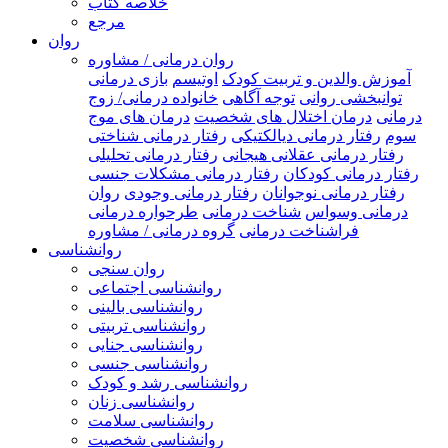
خلاصه کتاب
مرجع
روان
روان درمانی / مشاوره
آموزش والدین و تربیت کودک
اوتیسم
بازی درمانی
توانبخشی روانی
توجه آگاهی
خانواده درمانی/ زوج
درمانی
درمان اختلال های شخصیت
درمان های موج
سوم
رفتار درمانی دیالکتیکی
رفتار درمانی شناختی
رفتار درمانی عقلانی هیجانی
رفتار درمانی تحلیلی
رفتار درمانی کودکان
رفتار درمانی مشکلات جنسی
رفتار درمانی نوجوانان
رفتار درمانی وجودی
روان
درمانی وسواس
شناخت درمانی
طرحواره درمانی
فراشناخت درمانی
گروه درمانی / مشاوره
روانشناسی
روان سنجی
روانشناسی اجتماعی
روانشناسی بالینی
روانشناسی تربیتی
روانشناسی جنایی
روانشناسی جنسی
روانشناسی رشد و کودک
روانشناسی زنان
روانشناسی سلامت
روانشناسی شخصیت