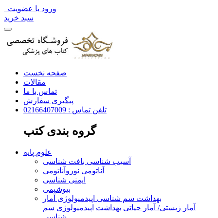
ورود یا عضویت
سبد خرید
صفحه نخست
مقالات
تماس با ما
پیگیری سفارش
تلفن تماس : 02166407009
گروه بندی کتب
علوم پایه
آسیب شناسی بافت شناسی
آناتومی نوروآناتومی
ایمنی شناسی
بیوشیمی
بهداشت سم شناسی اپیدمیولوژی آمار
آمار زیستی/ آمار حیاتی
بهداشت
اپیدمیولوژی
سم
شناسی