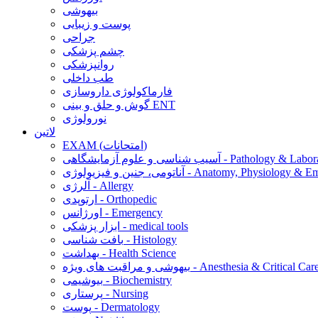
بیهوشی
پوست و زیبایی
جراحی
چشم پزشکی
روانپزشکی
طب داخلی
فارماکولوژی داروسازی
گوش و حلق و بینی ENT
نورولوژی
لاتین
EXAM (امتحانات)
 و علوم آزمایشگاهی - Pathology & Laboratory
 فیزیولوژی - Anatomy, Physiology & Embryology
آلرژی - Allergy
ارتوپدی - Orthopedic
اورژانس - Emergency
ابزار پزشکی - medical tools
بافت شناسی - Histology
بهداشت - Health Science
یهوشی و مراقبت های ویژه - Anesthesia & Critical Care
بیوشیمی - Biochemistry
پرستاری - Nursing
پوست - Dermatology