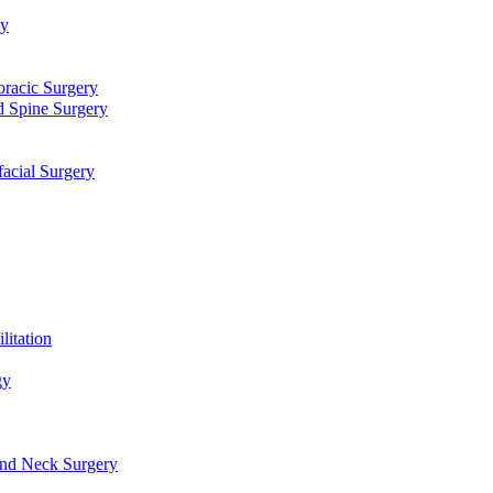
توا
جراحی قلب، عروق و توراک
جراحی مغز و اعصاب و ستون فقرا
دندانپزشکی، جراحی فک و ص
طب فیزیکی و 
علو
گوش، حلق، بینی و جراحی سر و گرد