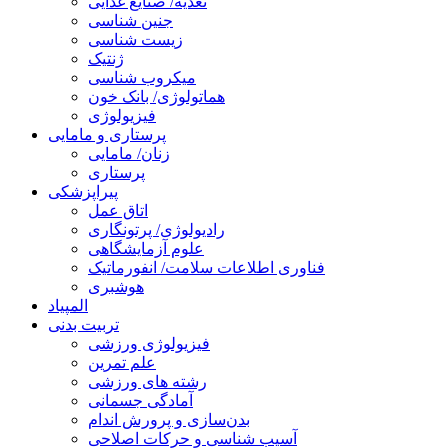
تغذیه/ صنایع غذایی
جنین شناسی
زیست شناسی
ژنتیک
میکروب شناسی
هماتولوژی/ بانک خون
فیزیولوژی
پرستاری و مامایی
زنان/ مامایی
پرستاری
پیراپزشکی
اتاق عمل
رادیولوژی/ پرتونگاری
علوم آزمایشگاهی
فناوری اطلاعات سلامت/ انفورماتیک
هوشبری
المپیاد
تربیت بدنی
فیزیولوژی ورزشی
علم تمرین
رشته های ورزشی
آمادگی جسمانی
بدن‌سازی و پرورش اندام
آسیب شناسی و حرکات اصلاحی