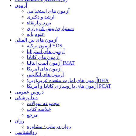
آزمون
آزمون های استخدامی
ارشد و دکتری
بورد و ارتقاء
دستیاری/ پیش کارورزی
علوم پایه
آزمون های بین المللی
آزمون تركيه YÖS
آزمون های استرالیا
آزمون های کانادا
آزمون آیمت ایتالیا IMAT
آزمون های آمریکا
آزمون های انگلیس
آزمون های امارت متحده عربی(دبی)DHA
آزمون های داروسازی کانادا و آمریکا PCAT
دروس عمومی
دندانپزشکی
مجموعه سوالات
خلاصه کتاب
مرجع
روان
روان درمانی / مشاوره
روانشناسی