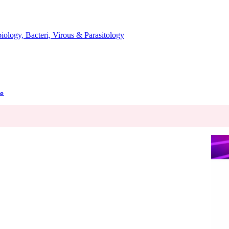
میکروب، باکتری، انگل، ویروس و قارچ شناسی - cteri, Virous & Parasitology
مرا