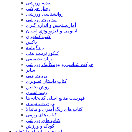
تغذیه ورزشی
رفتار حرکتی
روانشناسی ورزشی
مدیریت ورزشی
آمار،سنجش و اندازه گیری
آناتومی و فیزیولوژی انسان
کتب کنکوری
باکس
زندگینامه
کنکور تربیت بدنی
زبان تخصصی
حرکت شناسی و بیومکانیک ورزشی
سایر
تربیت بدنی
کتاب داستان تصویری
روش تحقیق
رشد انسان
فهرست منابع اصلی کتابخانه ها
بدون دسته‌بندی
کتاب های رنگ آمیزی و ماندالا
کتاب های رزمی
کتاب های ورزشی
کودک و ورزش
زبان-اختصارات-اصطلاحات