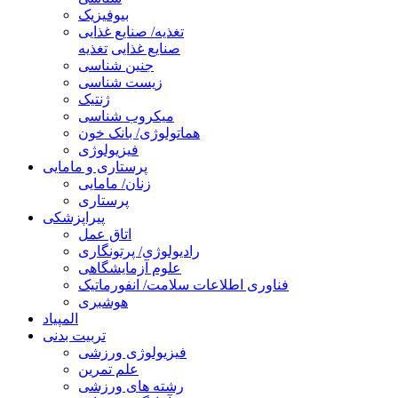
بیوفیزیک
تغذیه/ صنایع غذایی
صنایع غذایی
تغذیه
جنین شناسی
زیست شناسی
ژنتیک
میکروب شناسی
هماتولوژی/ بانک خون
فیزیولوژی
پرستاری و مامایی
زنان/ مامایی
پرستاری
پیراپزشکی
اتاق عمل
رادیولوژی/ پرتونگاری
علوم آزمایشگاهی
فناوری اطلاعات سلامت/ انفورماتیک
هوشبری
المپیاد
تربیت بدنی
فیزیولوژی ورزشی
علم تمرین
رشته های ورزشی