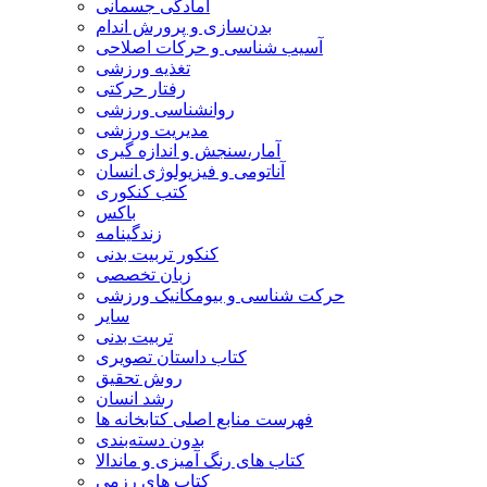
آمادگی جسمانی
بدن‌سازی و پرورش اندام
آسیب شناسی و حرکات اصلاحی
تغذیه ورزشی
رفتار حرکتی
روانشناسی ورزشی
مدیریت ورزشی
آمار،سنجش و اندازه گیری
آناتومی و فیزیولوژی انسان
کتب کنکوری
باکس
زندگینامه
کنکور تربیت بدنی
زبان تخصصی
حرکت شناسی و بیومکانیک ورزشی
سایر
تربیت بدنی
کتاب داستان تصویری
روش تحقیق
رشد انسان
فهرست منابع اصلی کتابخانه ها
بدون دسته‌بندی
کتاب های رنگ آمیزی و ماندالا
کتاب های رزمی