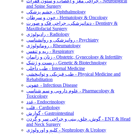
جراحی مغز و اعصاب و ستون فقرات - Neurological
and Spine Surgery
چشم پزشکی - Ophthalmology
خون و سرطان - Hematology & Oncology
دندانپزشکی، جراحی فک و صورت - Dentistry &
Maxillofacial Surgery
رادیولوژی - Radiology
روانپزشکی و روانشناسی - Psychiatry
روماتولوژی - Rheumatology
ریه و تنفس - Respiratory
زنان و زایمان - Obstetric, Gynecology & Infertility
زیست و ژنتیک - Genetic & Biotechnology
طب داخلی - Internal Medicine
طب فیزیکی و توانبخشی - Physical Medicine and
Rehabilitation
عفونی - Infectious Disease
علوم دارویی و سم شناسی - Pharmacology &
Toxicology
غدد - Endocrinology
قلب - Cardiology
گوارش - Gastrointestinal
گوش، حلق، بینی و جراحی سر و گردن - ENT & Head
and Neck Surgery
کلیه و اورولوژی - Nephrology & Urology