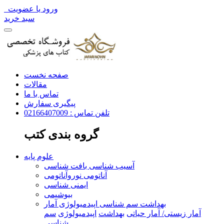
ورود یا عضویت
سبد خرید
صفحه نخست
مقالات
تماس با ما
پیگیری سفارش
تلفن تماس : 02166407009
گروه بندی کتب
علوم پایه
آسیب شناسی بافت شناسی
آناتومی نوروآناتومی
ایمنی شناسی
بیوشیمی
بهداشت سم شناسی اپیدمیولوژی آمار
آمار زیستی/ آمار حیاتی
بهداشت
اپیدمیولوژی
سم
شناسی