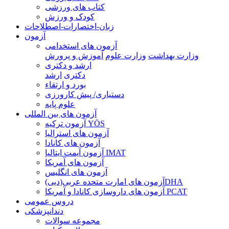
کتاب های ورزشی
کودک و ورزش
زبان-اختصارات-اصطلاحات
آزمون
آزمون های استخدامی
وزارت بهداشت
وزارت علوم
آموزش و پرورش
ارشد و دکتری
دکتری
ارشد
بورد و ارتقاء
دستیاری/ پیش کارورزی
علوم پایه
آزمون های بین المللی
آزمون تركيه YÖS
آزمون های استرالیا
آزمون های کانادا
آزمون آیمت ایتالیا IMAT
آزمون های آمریکا
آزمون های انگلیس
آزمون های امارت متحده عربی(دبی)DHA
آزمون های داروسازی کانادا و آمریکا PCAT
دروس عمومی
دندانپزشکی
مجموعه سوالات