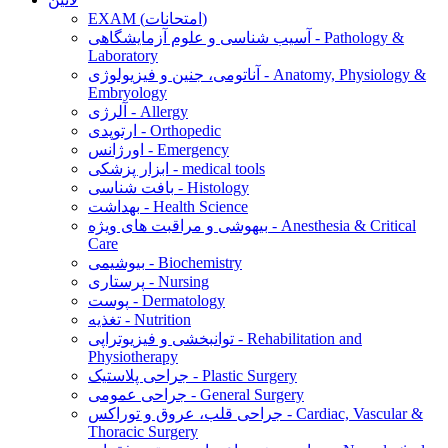
EXAM (امتحانات)
آسیب شناسی و علوم آزمایشگاهی - Pathology &
Laboratory
آناتومی، جنین و فیزیولوژی - Anatomy, Physiology &
Embryology
آلرژی - Allergy
ارتوپدی - Orthopedic
اورژانس - Emergency
ابزار پزشکی - medical tools
بافت شناسی - Histology
بهداشت - Health Science
بیهوشی و مراقبت های ویژه - Anesthesia & Critical
Care
بیوشیمی - Biochemistry
پرستاری - Nursing
پوست - Dermatology
تغذیه - Nutrition
توانبخشی و فیزیوتراپی - Rehabilitation and
Physiotherapy
جراحی پلاستیک - Plastic Surgery
جراحی عمومی - General Surgery
جراحی قلب، عروق و توراکس - Cardiac, Vascular &
Thoracic Surgery