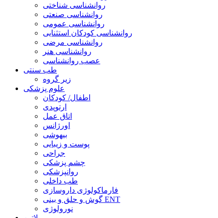
روانشناسی شناختی
روانشناسی صنعتی
روانشناسی عمومی
روانشناسی کودکان استثنایی
روانشناسی مرضی
روانشناسی هنر
عصب روانشناسی
طب سنتی
زیر گروه
علوم پزشکی
اطفال/ کودکان
ارتوپدی
اتاق عمل
اورژانس
بیهوشی
پوست و زیبایی
جراحی
چشم پزشکی
روانپزشکی
طب داخلی
فارماکولوژی داروسازی
گوش و حلق و بینی ENT
نورولوژی
لاتین