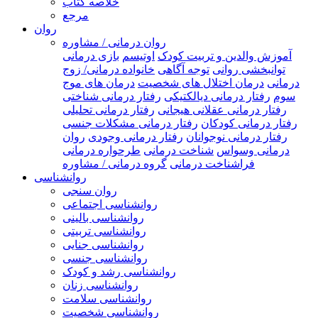
خلاصه کتاب
مرجع
روان
روان درمانی / مشاوره
آموزش والدین و تربیت کودک
اوتیسم
بازی درمانی
توانبخشی روانی
توجه آگاهی
خانواده درمانی/ زوج
درمانی
درمان اختلال های شخصیت
درمان های موج
سوم
رفتار درمانی دیالکتیکی
رفتار درمانی شناختی
رفتار درمانی عقلانی هیجانی
رفتار درمانی تحلیلی
رفتار درمانی کودکان
رفتار درمانی مشکلات جنسی
رفتار درمانی نوجوانان
رفتار درمانی وجودی
روان
درمانی وسواس
شناخت درمانی
طرحواره درمانی
فراشناخت درمانی
گروه درمانی / مشاوره
روانشناسی
روان سنجی
روانشناسی اجتماعی
روانشناسی بالینی
روانشناسی تربیتی
روانشناسی جنایی
روانشناسی جنسی
روانشناسی رشد و کودک
روانشناسی زنان
روانشناسی سلامت
روانشناسی شخصیت