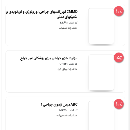
10%
CMMD اورژانسهای جراحی اورولوژی و اورتوپدی و
تکنیکهای عملی
کد کتاب : 101099
انتشارات شهرآب
15%
مهارت های جراحی برای پزشکان غیر جراح
کد کتاب : 101254
انتشارات برای فردا
10%
ABC درس آزمون جراحی 1
کد کتاب : 101275
انتشارات تیمورزاده