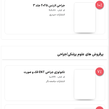
10%
جراحی لارنس 2025 جلد 3
کد کتاب : 202077
انتشارات حیدری
پرفروش های علوم پزشکی/جراحی
7%
تکنولوژی جراحی ENT فک و صورت
کد کتاب : 100728
انتشارات جامعه نگر