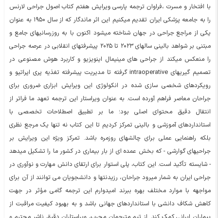
با افتخار و مسرت ،فراوان ترجمه پارسی ویرایش هفتم کتاب اصول جراحی لارنس
را به جامعه پزشکی ایران تقدیم میکنیم این اثر ماندگار که از سال ۱۹۵۰ به عنوان
یکی از مراجع جراحی در جهان شناخته میشود اکنون با به روزرسانیهای جامع و
مبتنی بر شواهد بالینی سالهای ۲۰۲۳ تا ۲۰۲۵ پیشرفتهای انقلابی در عرصه جراحی
را منعکس میکند از جراحی های مینیمال اینویزیو و کاربرد هوش مصنوعی در
تصمیم گیریهای intraoperative گرفته تا مدیریت پیشرفته تغذیه پری اپراتیو و
رویکردهای شخصی سازی شده در انکولوژی این ویرایش ابزاری ضروری برای
جراحان معاصر فراهم آورده است. به عنوان ویراستار این ترجمه تعهد ما فراتر از
انتقال دقیق محتوای اصلی بود؛ ما بر تطبیق اصطلاحات تخصصی با
استانداردهای آموزشی و بالینی تمرکز کردیم تا این کتاب نه تنها یک مرجع نظری
بلکه راهنمایی عملی برای چالشهای روزمره باشد. تمرکز ویژه این ویرایش بر
جراحیهای گوارشی - که بخش عمده ای از بار بیماری در کشور ما را تشکیل میدهد
- شایسته تأکید است. این کتاب، پلی استوار برای ارتقای دانش مهارت و نوآوری در
جراحی ایران به شمار میرود جراحان، رزیدنتها و دانشجویان می توانند از آن برای
مواجهه با موارد مختلف بهره ببرند امیدوارم این ترجمه گامی مؤثر در جهت
کاهش شکاف دانشی با استانداردهای جهانی باشد و به بهبود کیفیت مراقبت از
بیماران ایرانی کمک کند. از تیم مترجمان مجرب، ویراستاران دقیق ناشر محترم و