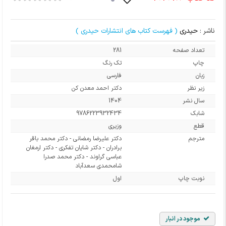
ناشر :
حیدری
( فهرست کتاب های انتشارات حیدری )
تعداد صفحه
281
چاپ
تک رنگ
زبان
فارسی
زیر نظر
دکتر احمد معدن کن
سال نشر
1404
شابک
9786223932434
قطع
وزیری
مترجم
دکتر علیرضا رمضانی - دکتر محمد باقر
برادران - دکتر شایان تفکری - دکتر ارمغان
عباسی گراوند - دکتر محمد صدرا
شامحمدی سعدآباد
نوبت چاپ
اول
موجود در انبار