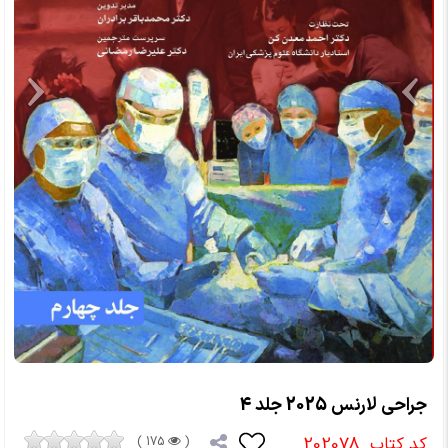
جراحی لارنس 2025 جلد 4
کد کتاب
202078
175 )
(