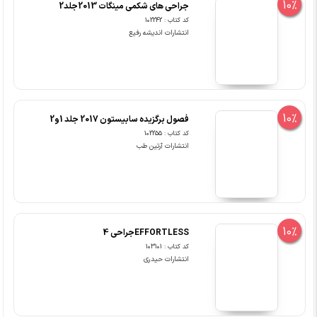
10%
جراحی های شکمی مینگات 2013جلد2
کد کتاب : 102242
انتشارات اندیشه رفیع
10%
فصول برگزیده سابیستون 2017 جلد 1و2
کد کتاب : 102255
انتشارات آرتین طب
10%
EFFORTLESSجراحی 4
کد کتاب : 103101
انتشارات حیدری