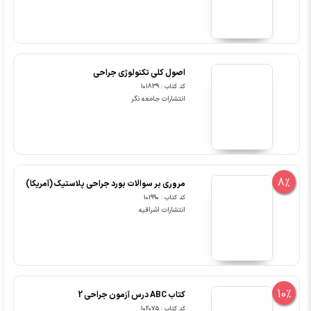
اصول کلی تکنولوژی جراحی
کد کتاب : 101839
انتشارات جامعه نگر
8%
مروری بر سوالات بورد جراحی پلاستیک (آمریکا)
کد کتاب : 101990
انتشارات اشراقیه
10%
کتاب ABC درس آزمون جراحی 2
کد کتاب : 102075