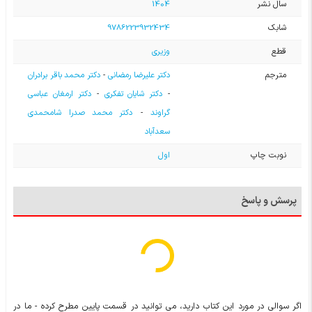
سال نشر
1404
شابک
9786223932434
قطع
وزیری
مترجم
دکتر علیرضا رمضانی
-
دکتر محمد باقر برادران
-
دکتر شایان تفکری
-
دکتر ارمغان عباسی
گراوند
-
دکتر محمد صدرا شامحمدی
سعدآباد
نوبت چاپ
اول
پرسش و پاسخ
اگر سوالی در مورد این کتاب دارید، می توانید در قسمت پایین مطرح کرده - ما در