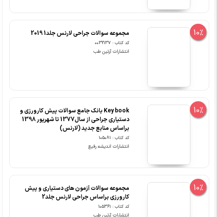
10%
مجموعه سوالات جراحی لارنس جلد1 2019
کد کتاب : 0032137
انتشارات آرتین طب
10%
Key book بانک جامع سوالات پیش کارورزی و
دستیاری جراحی از سال1377 تا شهریور 1398
براساس منابع جدید (لارنس)
کد کتاب : 105081
انتشارات اندیشه رفیع
10%
مجموعه سوالات آزمون های دستیاری و پیش
کارورزی براساس جراحی لارنس جلد2
کد کتاب : 105361
انتشارات آرتین طب