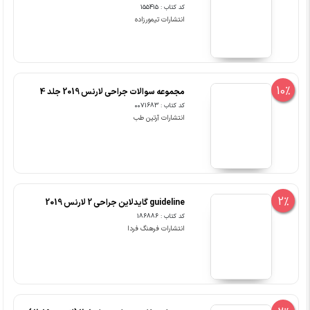
کد کتاب : 155415
انتشارات تیمورزاده
10%
مجموعه سوالات جراحی لارنس 2019 جلد 4
کد کتاب : 0071683
انتشارات آرتین طب
2%
guideline گایدلاین جراحی 2 لارنس 2019
کد کتاب : 186886
انتشارات فرهنگ فردا