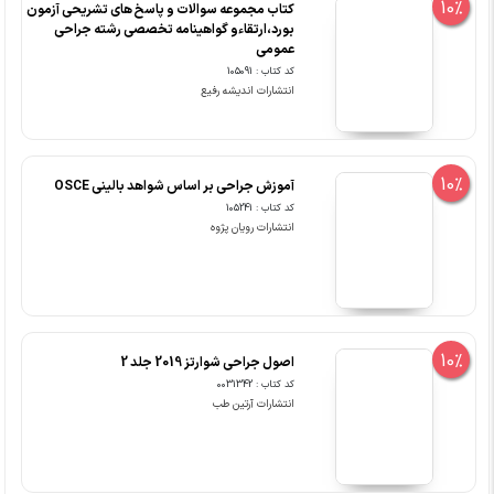
10%
کتاب مجموعه سوالات و پاسخ های تشریحی آزمون
بورد،ارتقاءو گواهینامه تخصصی رشته جراحی
عمومی
کد کتاب : 105091
انتشارات اندیشه رفیع
10%
آموزش جراحی بر اساس شواهد بالینی OSCE
کد کتاب : 105241
انتشارات رویان پژوه
10%
اصول جراحی شوارتز 2019 جلد 2
کد کتاب : 0031342
انتشارات آرتین طب