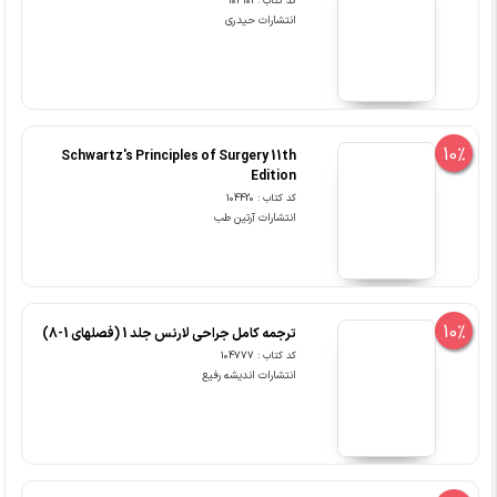
کد کتاب : 103101
انتشارات حیدری
10%
Schwartz's Principles of Surgery 11th
Edition
کد کتاب : 104420
انتشارات آرتین طب
10%
ترجمه کامل جراحی لارنس جلد 1 (فصلهای 1-8)
کد کتاب : 104777
انتشارات اندیشه رفیع