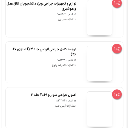
10%
لوازم و تجهیزات جراحی ویژه دانشجویان اتاق عمل
و هوشبری
کد کتاب : 105303
انتشارات حیدری
10%
ترجمه کامل جراحی لارنس جلد 3 (فصلهای 17-
26)
کد کتاب : 105328
انتشارات اندیشه رفیع
10%
اصول جراحی شوارتز 2019 جلد 3
کد کتاب : 0031386
انتشارات آرتین طب