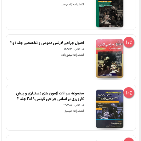
انتشارات آرتین طب
10%
اصول جراحی لارنس عمومی و تخصصی جلد 1و2
کد کتاب : 120963
انتشارات تیمورزاده
10%
مجموعه سوالات آزمون های دستیاری و پیش
کارورزی بر اساس جراحی لارنس 2019 جلد 2
کد کتاب : 120708
انتشارات حیدری