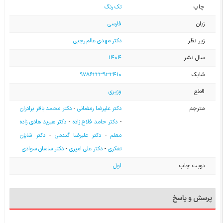
چاپ
تک رنگ
زبان
فارسی
زیر نظر
دکتر مهدی عالم رجبی
سال نشر
1404
شابک
9786223932410
قطع
وزیری
مترجم
دکتر علیرضا رمضانی
-
دکتر محمد باقر برادران
-
دکتر حامد فلاح زاده
-
دکتر هیربد هادی زاده
معلم
-
دکتر علیرضا گندمی
-
دکتر شایان
تفکری
-
دکتر علی امیری
-
دکتر ساسان سوادی
نوبت چاپ
اول
پرسش و پاسخ