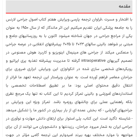
مقدمه
با افتخار و مسرت ،فراوان ترجمه پارسی ویرایش هفتم کتاب اصول جراحی لارنس
را به جامعه پزشکی ایران تقدیم میکنیم این اثر ماندگار که از سال ۱۹۵۰ به عنوان
یکی از مراجع جراحی در جهان شناخته میشود اکنون با به روزرسانیهای جامع و
مبتنی بر شواهد بالینی سالهای ۲۰۲۳ تا ۲۰۲۵ پیشرفتهای انقلابی در عرصه جراحی
را منعکس میکند از جراحی های مینیمال اینویزیو و کاربرد هوش مصنوعی در
تصمیم گیریهای intraoperative گرفته تا مدیریت پیشرفته تغذیه پری اپراتیو و
رویکردهای شخصی سازی شده در انکولوژی این ویرایش ابزاری ضروری برای
جراحان معاصر فراهم آورده است. به عنوان ویراستار این ترجمه تعهد ما فراتر از
انتقال دقیق محتوای اصلی بود؛ ما بر تطبیق اصطلاحات تخصصی با
استانداردهای آموزشی و بالینی تمرکز کردیم تا این کتاب نه تنها یک مرجع نظری
بلکه راهنمایی عملی برای چالشهای روزمره باشد. تمرکز ویژه این ویرایش بر
جراحیهای گوارشی - که بخش عمده ای از بار بیماری در کشور ما را تشکیل میدهد
- شایسته تأکید است. این کتاب، پلی استوار برای ارتقای دانش مهارت و نوآوری در
جراحی ایران به شمار میرود جراحان، رزیدنتها و دانشجویان می توانند از آن برای
مواجهه با موارد مختلف بهره ببرند امیدوارم این ترجمه گامی مؤثر در جهت