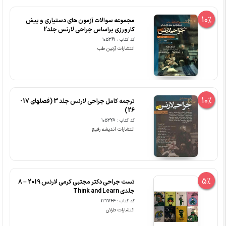
10%
مجموعه سوالات آزمون های دستیاری و پیش
کارورزی براساس جراحی لارنس جلد2
کد کتاب : 105361
انتشارات آرتین طب
10%
ترجمه کامل جراحی لارنس جلد 3 (فصلهای 17-
26)
کد کتاب : 105328
انتشارات اندیشه رفیع
5%
تست جراحی دکتر مجتبی کرمی لارنس 2019 – 8
جلدی Think and Learn
کد کتاب : 132744
انتشارات طرلان