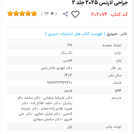
جراحی لارنس 2025 جلد 2
کد کتاب
202076
194 )
(
ناشر :
حیدری
( فهرست کتاب های انتشارات حیدری )
تعداد صفحه
291
چاپ
تک رنگ
زبان
فارسی
زیر نظر
دکتر مهدی عالم رجبی
سال نشر
1404
شابک
9786223932410
قطع
وزیری
مترجم
دکتر علیرضا رمضانی - دکتر محمد باقر
برادران - دکتر حامد فلاح زاده - دکتر
هیربد هادی زاده معلم - دکتر علیرضا
گندمی - دکتر شایان تفکری - دکتر علی
امیری - دکتر ساسان سوادی
نوبت چاپ
اول