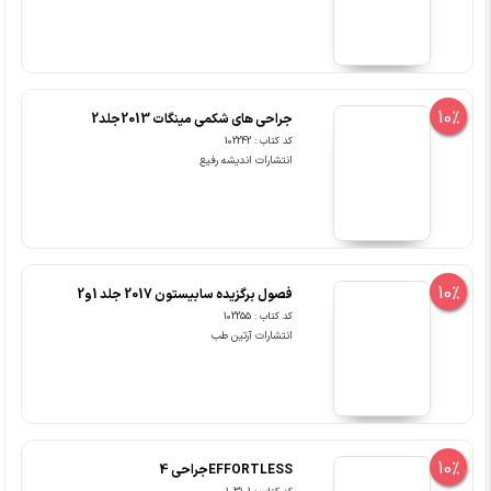
10%
جراحی های شکمی مینگات 2013جلد2
کد کتاب : 102242
انتشارات اندیشه رفیع
10%
فصول برگزیده سابیستون 2017 جلد 1و2
کد کتاب : 102255
انتشارات آرتین طب
10%
EFFORTLESSجراحی 4