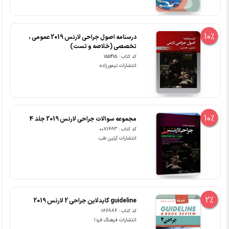
10%
درسنامه اصول جراحی لارنس 2019 عمومی ،
تخصصی (خلاصه و تست)
کد کتاب : 155415
انتشارات تیمورزاده
10%
مجموعه سوالات جراحی لارنس 2019 جلد 4
کد کتاب : 0071683
انتشارات آرتین طب
2%
guideline گایدلاین جراحی 2 لارنس 2019
کد کتاب : 186886
انتشارات فرهنگ فردا