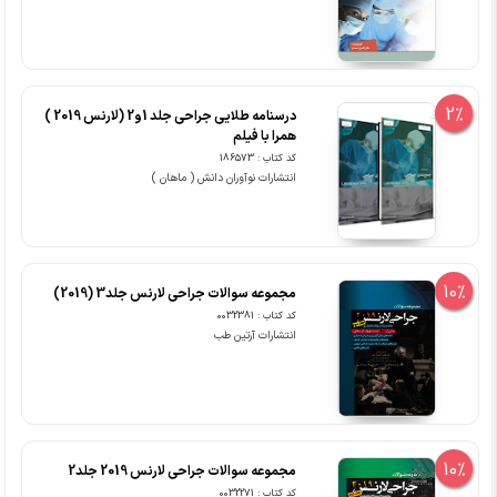
2%
درسنامه طلایی جراحی جلد 1و2 (لارنس 2019 )
همرا با فیلم
کد کتاب : 186573
انتشارات نوآوران دانش ( ماهان )
10%
مجموعه سوالات جراحی لارنس جلد3 (2019)
کد کتاب : 0032381
انتشارات آرتین طب
10%
مجموعه سوالات جراحی لارنس 2019 جلد2
کد کتاب : 0032271