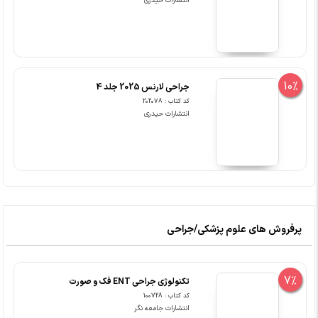
انتشارات حیدری
10%
جراحی لارنس 2025 جلد 4
کد کتاب : 202078
انتشارات حیدری
پرفروش های علوم پزشکی/جراحی
7%
تکنولوژی جراحی ENT فک و صورت
کد کتاب : 100728
انتشارات جامعه نگر