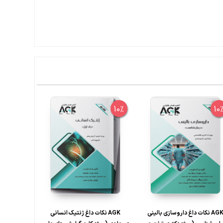
10%
10%
10
AGK نکات داغ داروسازی بالینی
AGK نکات داغ ژنتیک انسانی
AGK نک