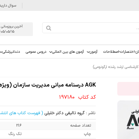
سوال دارید
آخرین بروزرسانی 
405/05/15
ان-اختصارات-اصطلاحات
آزمون
آزمون های بین المللی
دروس عمومی
دندانپزشکی
AGK درسنامه مبانی مدیریت سازمان (ویژه کارشناسی ارشد رشته ارگونومی)
کد کتاب
197180
ناشر :
گروه تالیفی دکتر خلیلی
( فهرست کتاب های انتشار
تعداد صفحه
216
چاپ
تک رنگ