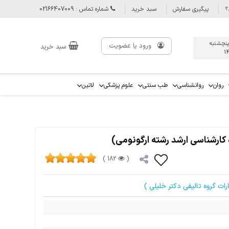
؟
پیگیری سفارش
سبد خرید
شماره تماس : 02166407009
پنچشنبه
ورود یا عضویت
سبد خرید
1
روان
روانشناسی
طب سنتی
علوم پزشکی
لاتین
182 )
(
ات گروه تالیفی دکتر خلیلی )