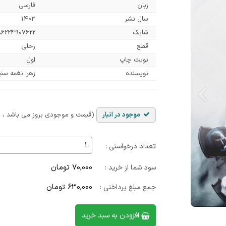
زبان
فارسی
سال نشر
1403
شابک
86224907622
قطع
رحلی
نوبت چاپ
اول
نویسنده
زهرا نغمه سن
موجود در انبار
(قیمت و موجودی بروز می باشد ، با
تعداد درخواستی :
70,000 تومان
سود شما از خرید :
630,000 تومان
جمع مبلغ پرداختی :
افزودن به سبد خرید