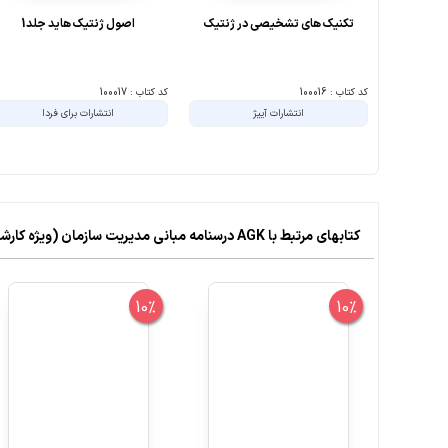
تکنیک های تشخیصی در ژنتیک
اصول ژنتیک هاید جلد1
کد کتاب : 100016
کد کتاب : 100017
انتشارات آییژ
انتشارات برای فردا
کتابهای مرتبط با AGK درسنامه مبانی مدیریت سازمان (ویژه کارشناسی ارشد رشته ارگونومی) - علوم پایه
10%
10%