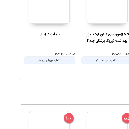
MSE آزمون های کنکور ارشد وزارت
بیوفیزیک آسان
mse ازم
بهداشت فیزیک پزشکی جلد 2
بهداشت فی
ب : 186586
کد کتاب : 188421
کد کتاب : 143410
انتشارات جامعه نگر
انتشارات پوران پژوهش
انت
10%
10%
5