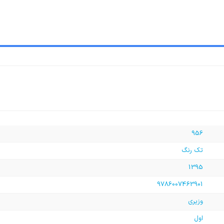
956
تک رنگ
1395
9786007463901
وزیری
اول