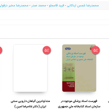
محمدرضا شمس اردکانی
-
فرید قاسملو
-
محمد صدر
-
محمدرضا مخبر دزفولی
%
5%
5%
فهرست اسناد پزشکی موجود در
متداولترین گیاهان دارویی سنتی
سازمان اسناد کتابخانه ملی جمهوری
ایران ( دکتر غلامرضا امین )