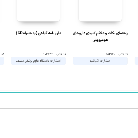
راهنمای نکات و علائم کلیدی داروهای
دارونامه گیاهی (به همراه CD)
هومیوپتی
کد کتاب : 186160
کد کتاب : 106644
کد کتا
انتشارات اشراقیه
انتشارات دانشگاه علوم پزشکی مشهد