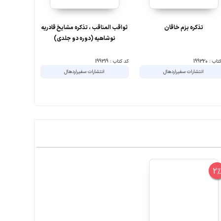
تذکره بزم خاقان
ثواقب المناقب ، تذکره مشایخ قادریه
گیاهان دارو
نوشاهیه (دوره دو جلدی)
ب : 199320
کد کتاب : 199319
کد کتاب : 194739
انتشارات سفیراردهال
انتشارات سفیراردهال
ان
2