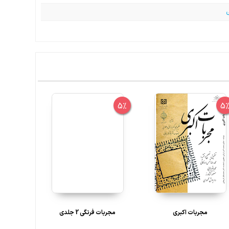
5%
5%
5
مجربات اکبری
مجربات فرنگی 2 جلدی
پوست، مو 