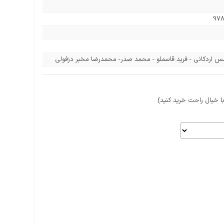
978
اردکانی - فرید قاسملو - محمد صدر- محمدرضا مخبر دزفولی
 خیال راحت خرید کنید)