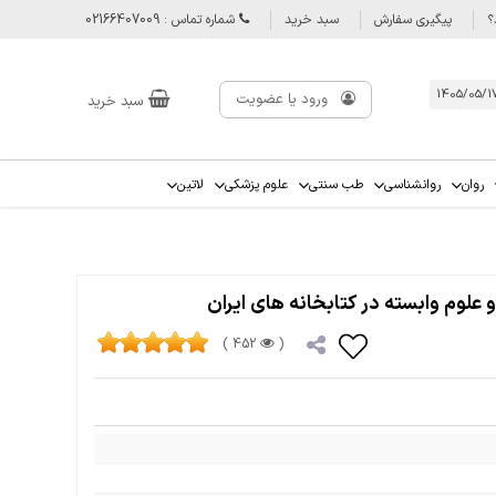
؟
پیگیری سفارش
سبد خرید
شماره تماس : 02166407009
ورود یا عضویت
سبد خرید
روان
روانشناسی
طب سنتی
علوم پزشکی
لاتین
لوم وابسته در کتابخانه های ایران
452 )
(