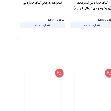
گیاهان دارویی استراتژیک
کاربردهای درمانی گیاهان دارویی
ریخت شنا
پروش،خواص درمانی،تجارت)
ب : 101751
کد کتاب : 102109
کد کتاب : 102528
انتشارات دی نگار
انتشارات ارجمند
10%
2%
2