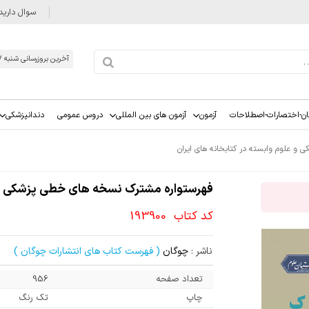
سوال دارید
آخرین بروزرسانی شنبه 1405/05/17
ان-اختصارات-اصطلاحات
آزمون
آزمون های بین المللی
دروس عمومی
دندانپزشکی
 علوم وابسته در کتابخانه های ایران
فهرستواره مشترک نسخه های خطی پزشکی و ع
کد کتاب
193900
ناشر :
چوگان
( فهرست کتاب های انتشارات چوگان )
تعداد صفحه
956
چاپ
تک رنگ