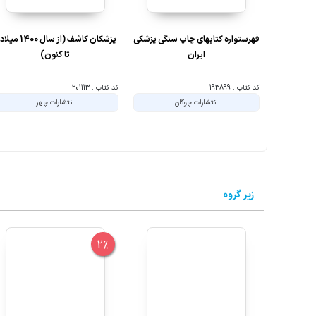
فهرستواره کتابهای چاپ سنگی پزشکی
پزشکان کاشف (از سال 1400
ایران
تا کنون)
کد کتاب : 193899
کد کتاب : 201113
انتشارات چوگان
انتشارات چهر
زیر گروه
2%