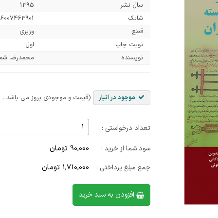
سال نشر
1395
شابک
6007463901
قطع
وزیری
نوبت چاپ
اول
نویسنده
محمدرضا شمس 
موجود در انبار
(قیمت و موجودی بروز می باشد ، با
تعداد درخواستی :
90,000 تومان
سود شما از خرید :
1,710,000 تومان
جمع مبلغ پرداختی :
افزودن به سبد خرید