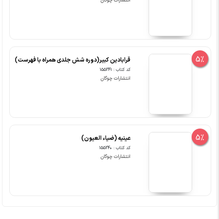
انتشارات چوگان
5%
قرابادین کبیر(دوره شش جلدی همراه با فهرست)
کد کتاب : 155241
انتشارات چوگان
5%
عینیه (ضیاء العیون)
کد کتاب : 155240
انتشارات چوگان