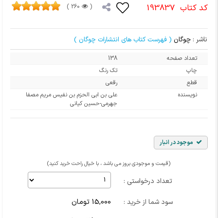
کد کتاب
193837
260 )
(
ناشر :
چوگان
( فهرست کتاب های انتشارات چوگان )
تعداد صفحه
138
چاپ
تک رنگ
قطع
رقعی
نویسنده
علی بن ابی الحزم بن نفیس مریم مصفا
جهرمی-حسین کیانی
موجود در انبار
(قیمت و موجودی بروز می باشد ، با خیال راحت خرید کنید)
تعداد درخواستی :
15,000 تومان
سود شما از خرید :