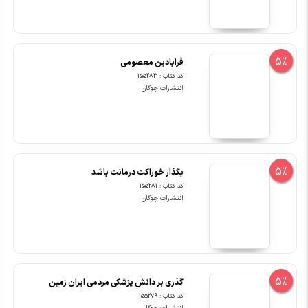
5%
قرابادین معصومی
کد کتاب : 155283
انتشارات چوگان
5%
بگذار خوراکت درمانت باشد
کد کتاب : 155281
انتشارات چوگان
5%
گذری بر دانش پزشکی مردمی ایران زمین
کد کتاب : 155279