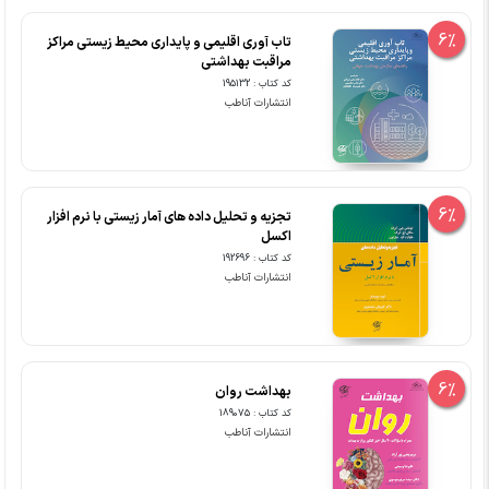
6%
تاب آوری اقلیمی و پایداری محیط زیستی مراکز
مراقبت بهداشتی
کد کتاب : 195132
انتشارات آناطب
6%
تجزیه و تحلیل داده های آمار زیستی با نرم افزار
اکسل
کد کتاب : 192696
انتشارات آناطب
6%
بهداشت روان
کد کتاب : 189075
انتشارات آناطب