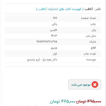
ناشر :
آناطب
( فهرست کتاب های انتشارات آناطب )
تعداد صفحه
178
چاپ
رنگی
زبان
فارسی
سال نشر
1403
شابک
9786228230375
قطع
وزیری
نوبت چاپ
اول
نویسنده
دکتر زهره بزاز - آرزو رشیدی
موجود نمی باشد
495,000 تومان
465,000 تومان