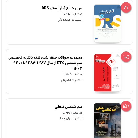
7%
مرور جامع آمارزیستی DRS
کد کتاب : 100450
انتشارات جامعه نگر
10%
مجموعه سوالات طبقه بندی شده دکترای تخصصی
سم شناسی ETC از سال 1387-1386 تا 1402-
1403
کد کتاب : 100593
انتشارات اطمینان
15%
سم شناسی شغلی
کد کتاب : 100647
انتشارات برای فردا