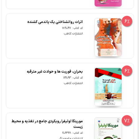
6%
اثرات روانشناختی یک پاندمی کشنده
کد کتاب : 176047
انتشارات آناطب
6%
بحران، فوریت ها و حوادث غیر مترقبه
کد کتاب : 122093
انتشارات آناطب
7%
مورینگا اولیفرا رویکردی جامع در تغذیه و محیط
زیست
کد کتاب : 202328
انتشارات جامعه نگر