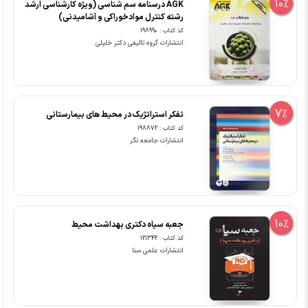
10%
‏AGK درسنامه سم شناسی (ویژه کارشناسی ارشد
رشته کنترل موادخوراکی و آشامیدنی)
کد کتاب : 198990
انتشارات گروه تالیفی دکتر خلیلی
7%
تفکر استراتژیک در محیط های بیمارستانی
کد کتاب : 198872
انتشارات جامعه نگر
10%
جعبه سیاه دکتری بهداشت محیط
کد کتاب : 121342
انتشارات علمی سنا