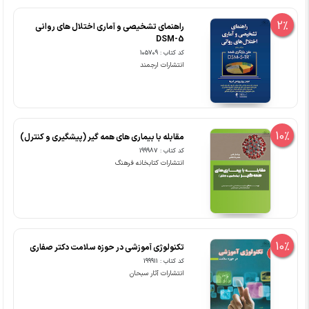
2%
راهنمای تشخیصی و آماری اختلال های روانی
DSM-5
کد کتاب : 105709
انتشارات ارجمند
10%
مقابله با بیماری های همه گیر (پیشگیری و کنترل)
کد کتاب : 199987
انتشارات کتابخانه فرهنگ
10%
تکنولوژی آموزشی در حوزه سلامت دکتر صفاری
کد کتاب : 199911
انتشارات آثار سبحان