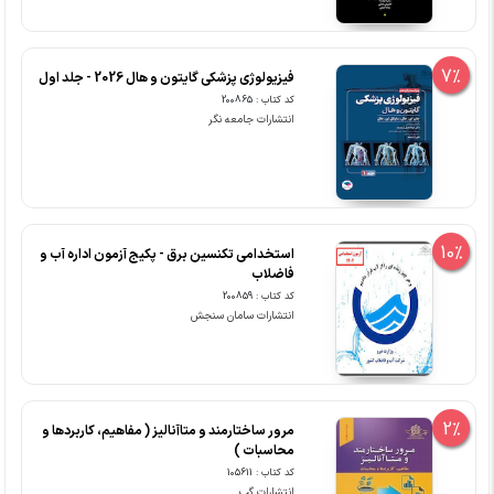
7%
فیزیولوژی پزشکی گایتون و هال 2026 - جلد اول
کد کتاب : 200865
انتشارات جامعه نگر
10%
استخدامی تکنسین برق - پکیج آزمون اداره آب و
فاضلاب
کد کتاب : 200859
انتشارات سامان سنجش
2%
مرور ساختارمند و متاآنالیز ( مفاهیم، کاربردها و
محاسبات )
کد کتاب : 105611
انتشارات گپ