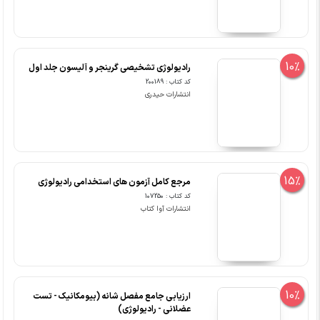
10%
رادیولوژی تشخیصی گرینجر و آلیسون جلد اول
کد کتاب : 200189
انتشارات حیدری
15%
مرجع کامل آزمون های استخدامی رادیولوژی
کد کتاب : 107250
انتشارات آوا کتاب
10%
ارزیابی جامع مفصل شانه (بیومکانیک - تست
عضلانی - رادیولوژی)