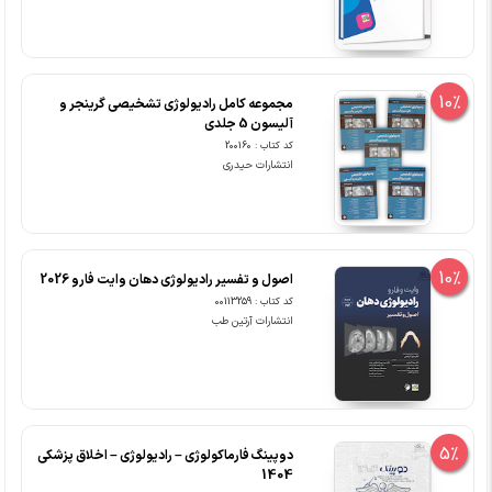
10%
مجموعه کامل رادیولوژی تشخیصی گرینجر و
آلیسون 5 جلدی
کد کتاب : 200160
انتشارات حیدری
10%
اصول و تفسیر رادیولوژی دهان وایت فارو 2026
کد کتاب : 00113259
انتشارات آرتین طب
5%
دوپینگ فارماکولوژی – رادیولوژی – اخلاق پزشکی
1404