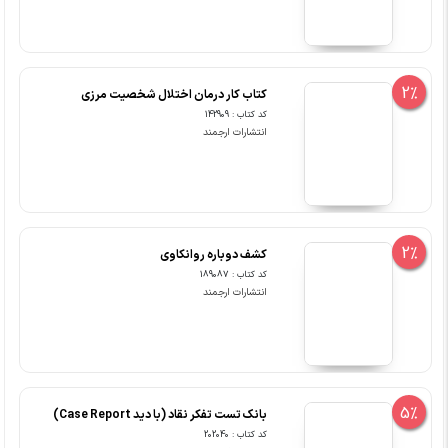
2%
کتاب کار درمان اختلال شخصیت مرزی
کد کتاب : 142909
انتشارات ارجمند
2%
کشف دوباره روانکاوی
کد کتاب : 189087
انتشارات ارجمند
5%
بانک تست تفکر نقاد (با دید Case Report)
کد کتاب : 202040