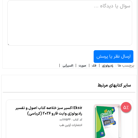
برچسب ها :
|
|
|
|
رادیولوژی
فک
صورت
اکسیرآبی
سایر کتابهای مرتبط
5%
Eksir اکسیر سبز خلاصه کتاب اصول و تفسیر
رادیولوژی وایت فارو 2026 (کرباسی)
کد کتاب : 00117566
انتشارات آرتین طب