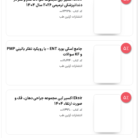
دندانپزشکی ترمیمی 2026 سال 1404
کد کتاب : 00123135
انتشارات آرتین طب
5%
جامع آسکی بورد ENT – با رویکرد تفکر بالینی PMP
و KF سوالات
کد کتاب : 00120424
انتشارات آرتین طب
5%
Eksir اکسیر آبی مجموعه جراحی دهان، فک و
صورت ارتقاء 1404
کد کتاب : 00114930
انتشارات آرتین طب