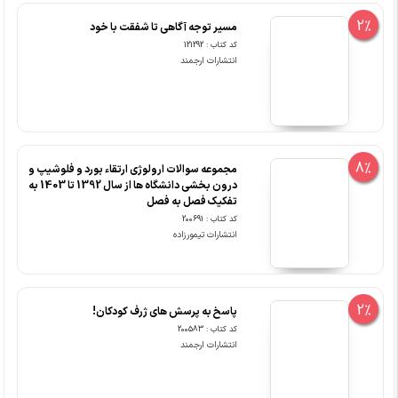
2%
مسیر توجه آگاهی تا شفقت با خود
کد کتاب : 121292
انتشارات ارجمند
8%
مجموعه سوالات ارولوژی ارتقاء بورد و فلوشیپ و
درون بخشی دانشگاه ها از سال 1392 تا 1403 به
تفکیک فصل به فصل
کد کتاب : 200691
انتشارات تیمورزاده
2%
پاسخ به پرسش های ژرف کودکان!
کد کتاب : 200583
انتشارات ارجمند