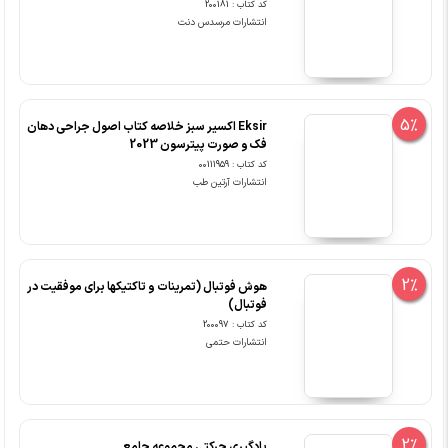
کد کتاب : 200181
انتشارات مرسدس دنت
5%
Eksir اکسیر سبز خلاصه کتاب اصول جراحی دهان
فک و صورت پیترسون 2023
کد کتاب : 00111959
انتشارات آرتین طب
2%
هوش فوتبال (تمرینات و تاکتیک‏ها برای موفقیت در
فوتبال)
کد کتاب : 200097
انتشارات حتمی
2%
یادگیری حرکتی مجموعه جامع