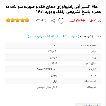
Eksir اکسیر آبی رادیولوژی دهان فک و صورت سوالات به
همراه پاسخ تشریحی ارتقاء و بورد 1401
کد کتاب
0084366
1779 )
(
ناشر :
آرتین طب
( فهرست کتاب های انتشارات آرتین طب )
تعداد صفحه
82
چاپ
تک رنگ
زبان
فارسی
سال نشر
1401
شابک
9786222934606
قطع
وزیری
نوبت چاپ
اول
نویسنده
دکتر میترا کرباسی