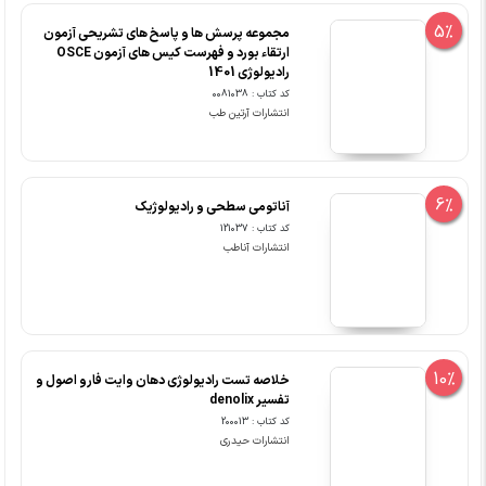
5%
مجموعه پرسش ها و پاسخ های تشریحی آزمون
ارتقاء بورد و فهرست کیس های آزمون OSCE
رادیولوژی 1401
کد کتاب : 0081038
انتشارات آرتین طب
6%
آناتومی سطحی و رادیولوژیک
کد کتاب : 121037
انتشارات آناطب
10%
خلاصه تست رادیولوژی دهان وایت فارو اصول و
تفسیر denolix
کد کتاب : 200013
انتشارات حیدری