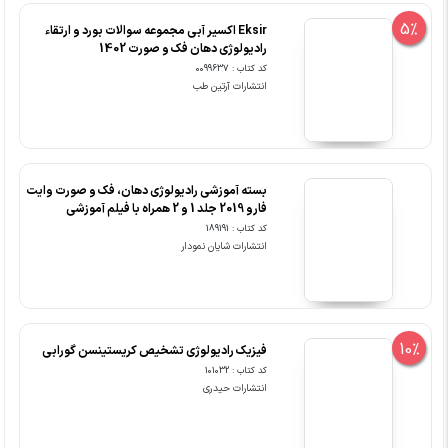
5%
Eksir اکسیر آبی مجموعه سوالات بورد و ارتقاء
رادیولوژی دهان فک و صورت 1402
کد کتاب : 0099637
انتشارات آرتین طب
بسته آموزشی رادیولوژی دهان، فک و صورت وایت
فارو 2019 جلد 1 و 2 همراه با فیلم آموزشی
کد کتاب : 189191
انتشارات شایان نمودار
10%
فیزیک رادیولوژی تشخیص کریستینسن گورابی
کد کتاب : 101032
انتشارات حیدری