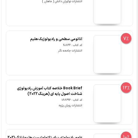
انتشارات نوآوران دانش ( ماهان )
7%
آناتومی سطحی و رادیولوژیک هلیم
کد کتاب : 201166
انتشارات جامعه نگر
12%
Book Brief خلاصه کتاب آموزش رادیولوژی
شناخت اصول پایه ای (هرینگ 2022)
کد کتاب : 188696
انتشارات رویان پژوه
10%
علوم رادیولوژی برای تکنولوژیست ها بوشانگ 2021