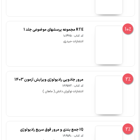
10%
RTE مجموعه پرسشهای موضوعی جلد 1
کد کتاب : 101475
انتشارات حیدری
2%
مرور جادویی رادیولوژی ویرایش آزمون 1403
کد کتاب : 186572
انتشارات نوآوران دانش ( ماهان )
2%
IQ جمع بندی و مرور فوق سریع رادیولوژی
کد کتاب : 186560