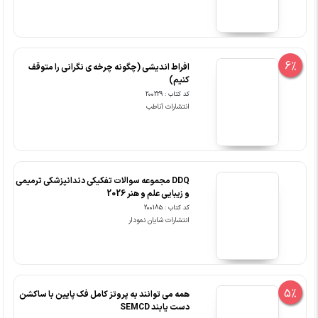
6%
افراط اندیشی (چگونه چرخه ی نگرانی را متوقف
کنیم)
کد کتاب : 200229
انتشارات آناطب
DDQ مجموعه سوالات تفکیکی دندانپزشکی ترمیمی
و زیبایی علم و هنر 2026
کد کتاب : 200185
انتشارات شایان نمودار
5%
همه می توانند به پروتز کامل فک پایین با ساکشن
دست یابند SEMCD