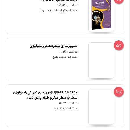
کد کتاب : 194833
انتشارات نوآوران دانش ( ماهان )
5%
تصویرسازی پیشرفته در رادیولوژی
کد کتاب : 102196
انتشارات اندیشه رفیع
10%
question bank آزمون های تمرینی رادیولوژی
سطر به سطر میکرو طبقه بندی شده
کد کتاب : 144519
انتشارات فرهنگ فردا