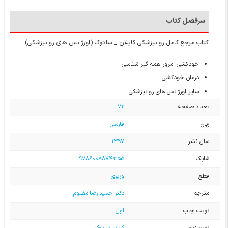
سرفصل کتاب
کتاب مرجع کامل روانپزشکی کاپلان _ سادوک (اورژانس های روانپزشکی)
خودکشی: مرور همه گیر شناسی
درمان خودکشی
سایر اورژانس های روانپزشکی
تعداد صفحه
72
زبان
فارسی
سال نشر
1397
شابک
9786008874355
قطع
وزیری
مترجم
دکتر حمید رضا مظلوم
نوبت چاپ
اول