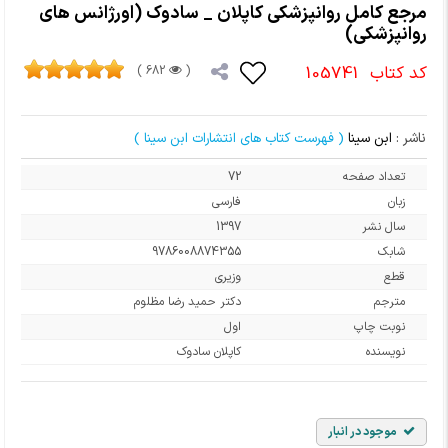
مرجع کامل روانپزشکی کاپلان _ سادوک (اورژانس های
روانپزشکی)
کد کتاب
105741
682 )
(
ناشر :
ابن سینا
( فهرست کتاب های انتشارات ابن سینا )
تعداد صفحه
72
زبان
فارسی
سال نشر
1397
شابک
9786008874355
قطع
وزیری
مترجم
دکتر حمید رضا مظلوم
نوبت چاپ
اول
نویسنده
کاپلان سادوک
موجود در انبار