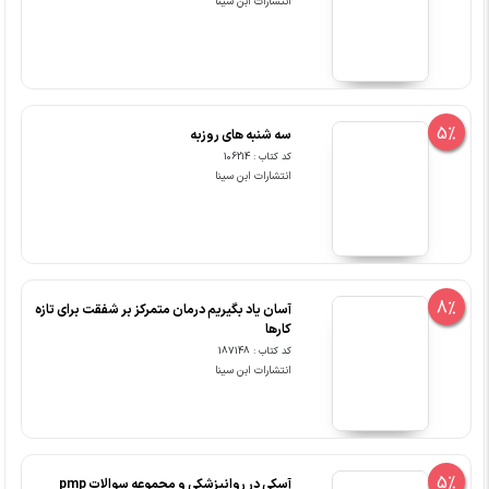
انتشارات ابن سینا
5%
سه شنبه های روزبه
کد کتاب : 106214
انتشارات ابن سینا
8%
آسان یاد بگیریم درمان متمرکز بر شفقت برای تازه
کارها
کد کتاب : 187148
انتشارات ابن سینا
5%
آسکی در روانپزشکی و مجموعه سوالات pmp