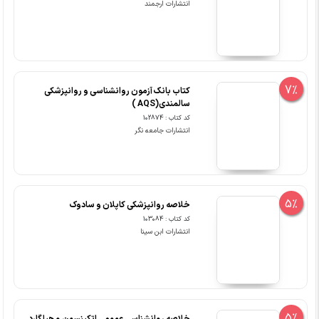
انتشارات ارجمند
7%
کتاب بانک آزمون روانشناسی و روانپزشکی
سالمندی(AQS )
کد کتاب : 102874
انتشارات جامعه نگر
5%
خلاصه روانپزشکی کاپلان و سادوک
کد کتاب : 103084
انتشارات ابن سینا
5%