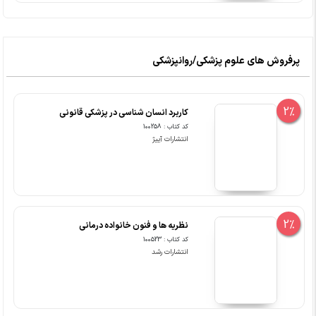
پرفروش های علوم پزشکی/روانپزشکی
2%
کاربرد انسان شناسی در پزشکی قانونی
کد کتاب : 100258
انتشارات آییژ
2%
نظریه ها و فنون خانواده درمانی
کد کتاب : 100523
انتشارات رشد