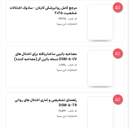
5%
مرجع کامل روانپزشکی کاپلان - سادوک اختلالات
شخصیت 2025
کد کتاب : 192665
انتشارات ابن سینا
5%
مصاحبه بالینی ساختاریافته برای اختلال های
DSM-5-CV نسخه بالین گر (مصاحبه کننده)
کد کتاب : 106590
انتشارات ابن سینا
5%
راهنمای تشخیصی و آماری اختلال های روانی
DSM-5-TR
کد کتاب : 190593
انتشارات ابن سینا