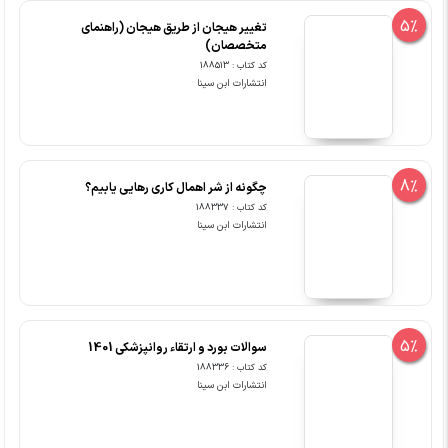
5%
تغییر هیجان از طریق هیجان (راهنمای
متخصصان)
کد کتاب : 188513
انتشارات ابن سینا
8%
چگونه از شر اهمال کاری رهایی یابیم؟
کد کتاب : 188337
انتشارات ابن سینا
5%
سوالات بورد و ارتقاء روانپزشکی 1401
کد کتاب : 188336
انتشارات ابن سینا