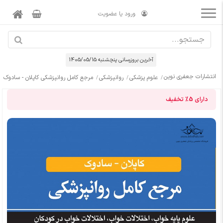
ورود یا عضویت
آخرین بروزرسانی پنچشنبه 1405/05/15
انتشارات جعفری نوین
علوم پزشکی
روانپزشکی
مرجع کامل روانپزشکی کاپلان - سادوک اخ
دارای
5%
تخفیف