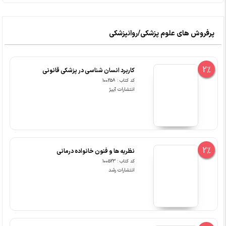
پرفروش های علوم پزشکی/روانپزشکی
2%
کاربرد انسان شناسی در پزشکی قانونی
کد کتاب : 100258
انتشارات آییژ
2%
نظریه ها و فنون خانواده درمانی
کد کتاب : 100523
انتشارات رشد