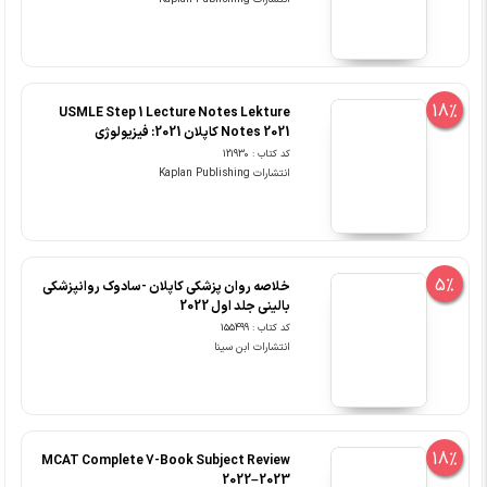
18%
USMLE Step 1 Lecture Notes Lekture
Notes 2021 کاپلان 2021: فیزیولوژی
کد کتاب : 121930
انتشارات Kaplan Publishing
5%
خلاصه روان پزشکی کاپلان -سادوک روانپزشکی
بالینی جلد اول 2022
کد کتاب : 155499
انتشارات ابن سینا
18%
MCAT Complete 7-Book Subject Review
2022–2023