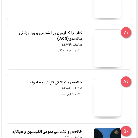
7%
کتاب بانک آزمون روانشناسی و روانپزشکی
سالمندی(AQS )
کد کتاب : 102874
انتشارات جامعه نگر
5%
خلاصه روانپزشکی کاپلان و سادوک
کد کتاب : 103084
انتشارات ابن سینا
5%
خلاصه روانشناسی عمومی اتکینسون و هیلگارد