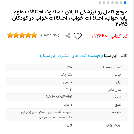
مرجع کامل روانپزشکی کاپلان - سادوک اختلالات علوم
پایه خواب، اختلالات خواب ، اختلالات خواب در کودکان
2025
کد کتاب
192668
1838 )
(
ناشر :
ابن سینا
( فهرست کتاب های انتشارات ابن سینا )
تعداد صفحه
128
چاپ
تک رنگ
زبان
فارسی
سال نشر
1403
شابک
9786228254364
قطع
وزیری
مترجم
حبیب الله خزاعی - دکتر علی زکی ئی -
دکتر محمد طاهر مرادی
نوبت چاپ
اول