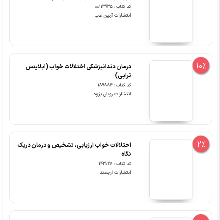
کد کتاب : 00113935
انتشارات آرتین طب
10%
درمان دندانپزشکی اختلالات خواب (اپلاینس
تراپی)
کد کتاب : 189884
انتشارات رویان پژوه
2%
اختلالات خواب ارزیابی، تشخیص و درمان دریک
نگاه
کد کتاب : 143027
انتشارات ارجمند