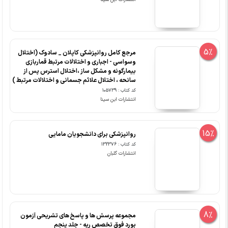
5%
مرجع کامل روانپزشکی کاپلان _ سادوک (اختلال
وسواسی - اجباری و اختلالات مرتبط قماربازی
بیمارگونه و مشکل ساز ،اختلال استرس پس از
سانحه ، اختلال علائم جسمانی و اختلالات مرتبط )
کد کتاب : 105739
انتشارات ابن سینا
15%
روانپزشکی برای دانشجویان مامایی
کد کتاب : 132376
انتشارات گلبان
8%
مجموعه پرسش ها و پاسخ های تشریحی آزمون
بورد فوق تخصص ریه - جلد پنجم