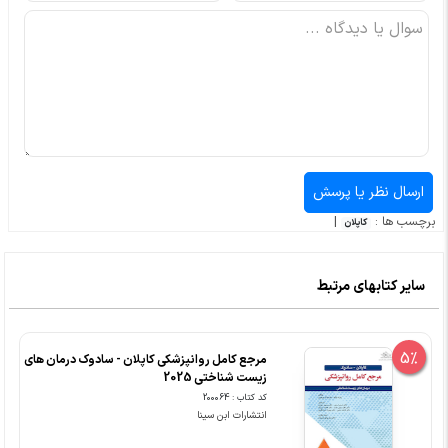
برچسب ها :
|
کاپلان
سایر کتابهای مرتبط
5%
مرجع کامل روانپزشکی کاپلان - سادوک درمان های
زیست شناختی 2025
کد کتاب : 200064
انتشارات ابن سینا