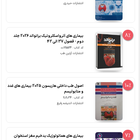
انتشارات حیدری
8%
بیماری های آترواسکلروتیک برانوالد 2026 جلد
دوم - فصول 37 الی 42
کد کتاب : 00125524
انتشارات آرتین طب
10%
اصول طب داخلی هاریسون 2025 بیماری های غدد
و متابولیسم
کد کتاب : 202034
انتشارات اندیشه رفیع
7%
بیماری های هماتولوژیک بدخیم مغز استخوان