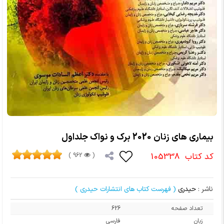
بیماری های زنان 2020 برک و نواک جلداول
کد کتاب
105338
962 )
(
ناشر :
حیدری
( فهرست کتاب های انتشارات حیدری )
تعداد صفحه
626
زبان
فارسی