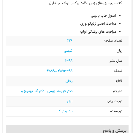
کتاب بیماری های زنان 2020 برک و نواک جلداول
اصول طب بالینی
مباحث اصلی ژنیکولوژی
مراقبت های پزشکی اولیه
تعداد صفحه
626
زبان
فارسی
سال نشر
1398
شابک
9786004893398
قطع
رحلی
مترجم
دکتر فهیمه اویسی
-
دکتر آتنا بهفروز و...
نوبت چاپ
اول
نویسنده
برک و نواک
پرسش و پاسخ