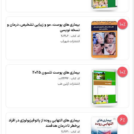
10%
بیماری های پوست، مو و زیبایی تشخیص، درمان و
نسخه نویسی
کد کتاب : 202206
انتشارات شهرآب
10%
بیماری های پوست نلسون 2025
کد کتاب : 00122696
انتشارات آرتین طب
6%
بیماری های التهابی روده از پاتوفیزیولوژی در افراد
پرخطر تا درمان هدفمند
کد کتاب : 202131