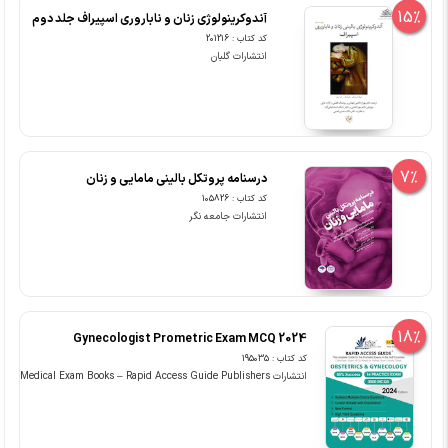
15%
آندوکرینولوژی زنان و ناباروری اسپیراف جلد دوم
کد کتاب : 201216
انتشارات گلبان
7%
درسنامه پروتکل بالینی مامایی و زنان
کد کتاب : 105826
انتشارات جامعه نگر
18%
Gynecologist Prometric Exam MCQ 2024
کد کتاب : 195035
انتشارات Medical Exam Books – Rapid Access Guide Publishers