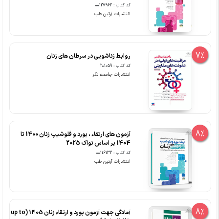
کد کتاب : 00127962
انتشارات آرتین طب
7%
روابط زناشویی در سرطان های زنان
کد کتاب : 201059
انتشارات جامعه نگر
8%
آزمون های ارتقاء ، بورد و فلوشیپ زنان 1400 تا
1404 بر اساس نواک 2025
کد کتاب : 00116132
انتشارات آرتین طب
8%
آمادگی جهت آزمون بورد و ارتقاء زنان 1405 (up to