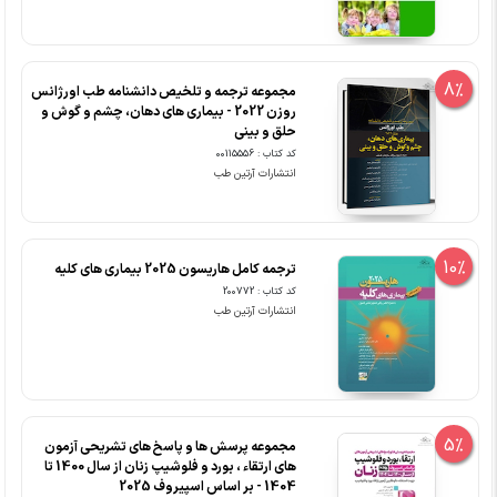
8%
مجموعه ترجمه و تلخیص دانشنامه طب اورژانس
روزن 2022 - بیماری های دهان، چشم و گوش و
حلق و بینی
کد کتاب : 00115556
انتشارات آرتین طب
10%
ترجمه کامل هاریسون 2025 بیماری های کلیه
کد کتاب : 200772
انتشارات آرتین طب
5%
مجموعه پرسش ها و پاسخ های تشریحی آزمون
های ارتقاء ، بورد و فلوشیپ زنان از سال 1400 تا
1404 - بر اساس اسپیروف 2025