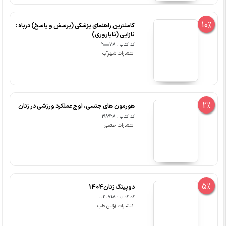
10%
کاملترین راهنمای پزشکی (پرسش و پاسخ) درباه :
نازایی (ناباروری)
کد کتاب : 200078
انتشارات شهرآب
2%
هورمون های جنسی، اوج عملکرد ورزشی در زنان
کد کتاب : 198928
انتشارات حتمی
5%
دوپینگ زنان1404
کد کتاب : 00110718
انتشارات آرتین طب