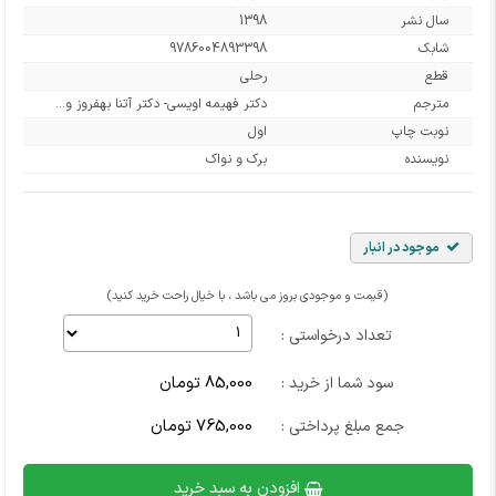
سال نشر
1398
شابک
9786004893398
قطع
رحلی
مترجم
دکتر فهیمه اویسی- دکتر آتنا بهفروز و...
نوبت چاپ
اول
نویسنده
برک و نواک
موجود در انبار
(قیمت و موجودی بروز می باشد ، با خیال راحت خرید کنید)
تعداد درخواستی :
85,000 تومان
سود شما از خرید :
765,000 تومان
جمع مبلغ پرداختی :
افزودن به سبد خرید