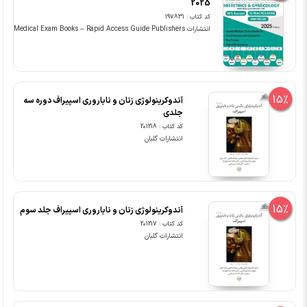
2025
کد کتاب : 197831
انتشارات Medical Exam Books – Rapid Access Guide Publishers
15%
آندوکرینولوژی زنان و ناباروری اسپیراف دوره سه
جلدی
کد کتاب : 201218
انتشارات گلبان
15%
آندوکرینولوژی زنان و ناباروری اسپیراف جلد سوم
کد کتاب : 201217
انتشارات گلبان