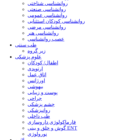
روانشناسی شناختی
روانشناسی صنعتی
روانشناسی عمومی
روانشناسی کودکان استثنایی
روانشناسی مرضی
روانشناسی هنر
عصب روانشناسی
طب سنتی
زیر گروه
علوم پزشکی
اطفال/ کودکان
ارتوپدی
اتاق عمل
اورژانس
بیهوشی
پوست و زیبایی
جراحی
چشم پزشکی
روانپزشکی
طب داخلی
فارماکولوژی داروسازی
گوش و حلق و بینی ENT
نورولوژی
لاتین