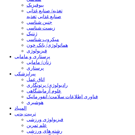
بیوفیزیک
تغذیه/ صنایع غذایی
صنایع غذایی
تغذیه
جنین شناسی
زیست شناسی
ژنتیک
میکروب شناسی
هماتولوژی/ بانک خون
فیزیولوژی
پرستاری و مامایی
زنان/ مامایی
پرستاری
پیراپزشکی
اتاق عمل
رادیولوژی/ پرتونگاری
علوم آزمایشگاهی
فناوری اطلاعات سلامت/ انفورماتیک
هوشبری
المپیاد
تربیت بدنی
فیزیولوژی ورزشی
علم تمرین
رشته های ورزشی