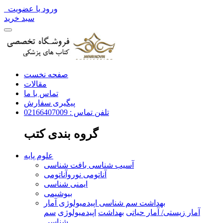
ورود یا عضویت
سبد خرید
صفحه نخست
مقالات
تماس با ما
پیگیری سفارش
تلفن تماس : 02166407009
گروه بندی کتب
علوم پایه
آسیب شناسی بافت شناسی
آناتومی نوروآناتومی
ایمنی شناسی
بیوشیمی
بهداشت سم شناسی اپیدمیولوژی آمار
آمار زیستی/ آمار حیاتی
بهداشت
اپیدمیولوژی
سم
شناسی