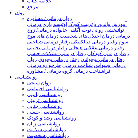
خلاصه کتاب
مرجع
روان
روان درمانی / مشاوره
آموزش والدین و تربیت کودک
اوتیسم
بازی درمانی
توانبخشی روانی
توجه آگاهی
خانواده درمانی/ زوج
درمانی
درمان اختلال های شخصیت
درمان های موج
سوم
رفتار درمانی دیالکتیکی
رفتار درمانی شناختی
رفتار درمانی عقلانی هیجانی
رفتار درمانی تحلیلی
رفتار درمانی کودکان
رفتار درمانی مشکلات جنسی
رفتار درمانی نوجوانان
رفتار درمانی وجودی
روان
درمانی وسواس
شناخت درمانی
طرحواره درمانی
فراشناخت درمانی
گروه درمانی / مشاوره
روانشناسی
روان سنجی
روانشناسی اجتماعی
روانشناسی بالینی
روانشناسی تربیتی
روانشناسی جنایی
روانشناسی جنسی
روانشناسی رشد و کودک
روانشناسی زنان
روانشناسی سلامت
روانشناسی شخصیت