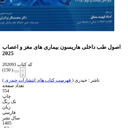
اصول طب داخلی هاریسون بیماری های مغز و اعصاب
2025
کد کتاب
202093
(
150 )
ناشر :
حیدری
( فهرست کتاب های انتشارات حیدری )
تعداد صفحه
554
چاپ
تک رنگ
زبان
فارسی
سال نشر
1405