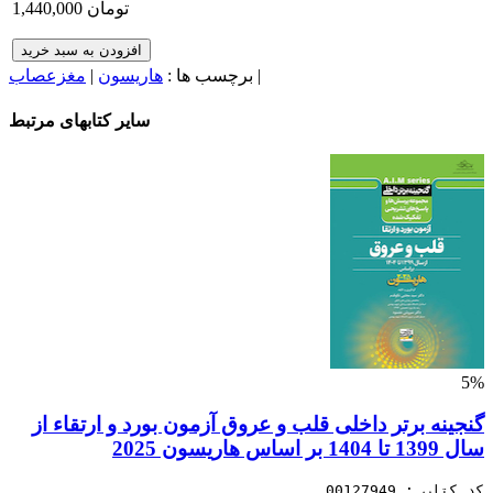
1,440,000 تومان
افزودن به سبد خرید
|
برچسب ها :
هاریسون
|
مغزعصاب
سایر کتابهای مرتبط
5%
گنجینه برتر داخلی قلب و عروق آزمون بورد و ارتقاء از
سال 1399 تا 1404 بر اساس هاریسون 2025
کد کتاب : 00127949