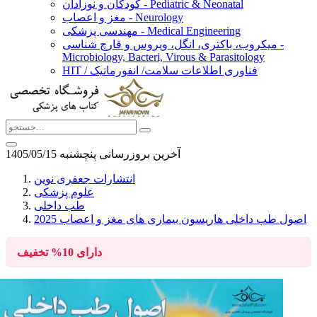
کودکان و نوزادان - Pediatric & Neonatal
مغز و اعصاب - Neurology
مهندسی پزشکی - Medical Engineering
میکروب، باکتری، انگل، ویروس و قارچ شناسی -
Microbiology, Bacteri, Virous & Parasitology
HIT / فناوری اطلاعات سلامت/ انفورماتیک
آخرین بروزرسانی پنچشنبه 1405/05/15
انتشارات جعفری نوین
علوم پزشکی
طب داخلی
اصول طب داخلی هاریسون بیماری های مغز و اعصاب 2025
دارای
10%
تخفیف