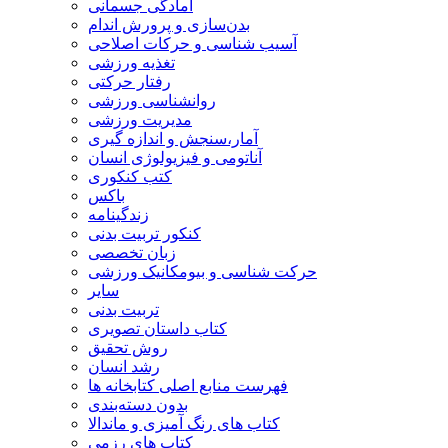
آمادگی جسمانی
بدن‌سازی و پرورش اندام
آسیب شناسی و حرکات اصلاحی
تغذیه ورزشی
رفتار حرکتی
روانشناسی ورزشی
مدیریت ورزشی
آمار،سنجش و اندازه گیری
آناتومی و فیزیولوژی انسان
کتب کنکوری
باکس
زندگینامه
کنکور تربیت بدنی
زبان تخصصی
حرکت شناسی و بیومکانیک ورزشی
سایر
تربیت بدنی
کتاب داستان تصویری
روش تحقیق
رشد انسان
فهرست منابع اصلی کتابخانه ها
بدون دسته‌بندی
کتاب های رنگ آمیزی و ماندالا
کتاب های رزمی