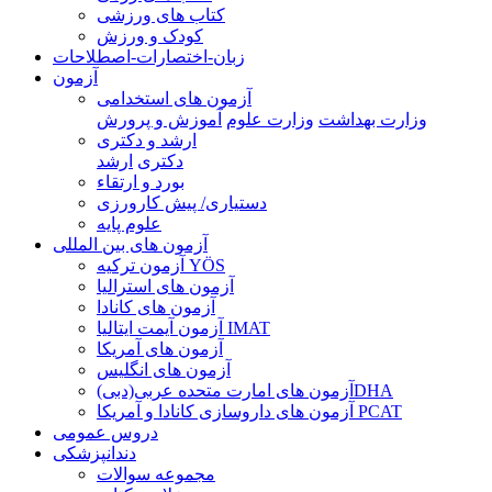
کتاب های ورزشی
کودک و ورزش
زبان-اختصارات-اصطلاحات
آزمون
آزمون های استخدامی
وزارت بهداشت
وزارت علوم
آموزش و پرورش
ارشد و دکتری
دکتری
ارشد
بورد و ارتقاء
دستیاری/ پیش کارورزی
علوم پایه
آزمون های بین المللی
آزمون تركيه YÖS
آزمون های استرالیا
آزمون های کانادا
آزمون آیمت ایتالیا IMAT
آزمون های آمریکا
آزمون های انگلیس
آزمون های امارت متحده عربی(دبی)DHA
آزمون های داروسازی کانادا و آمریکا PCAT
دروس عمومی
دندانپزشکی
مجموعه سوالات