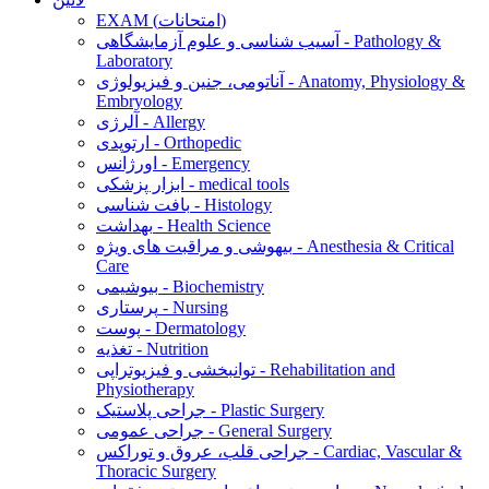
EXAM (امتحانات)
آسیب شناسی و علوم آزمایشگاهی - Pathology &
Laboratory
آناتومی، جنین و فیزیولوژی - Anatomy, Physiology &
Embryology
آلرژی - Allergy
ارتوپدی - Orthopedic
اورژانس - Emergency
ابزار پزشکی - medical tools
بافت شناسی - Histology
بهداشت - Health Science
بیهوشی و مراقبت های ویژه - Anesthesia & Critical
Care
بیوشیمی - Biochemistry
پرستاری - Nursing
پوست - Dermatology
تغذیه - Nutrition
توانبخشی و فیزیوتراپی - Rehabilitation and
Physiotherapy
جراحی پلاستیک - Plastic Surgery
جراحی عمومی - General Surgery
جراحی قلب، عروق و توراکس - Cardiac, Vascular &
Thoracic Surgery