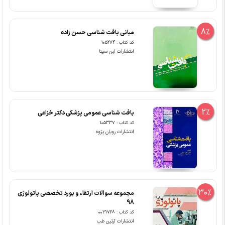
8%
مبانی بافت شناسی حسن زاده
کد کتاب : 105274
انتشارات ابن سینا
2%
بافت شناسی عمومی پزشکی دکتر خزاعی
کد کتاب : 105337
انتشارات رویان پژوه
30%
مجموعه سوالات ارتقاء و بورد تخصصی پاتولوژی
98
کد کتاب : 0031728
انتشارات آرتین طب