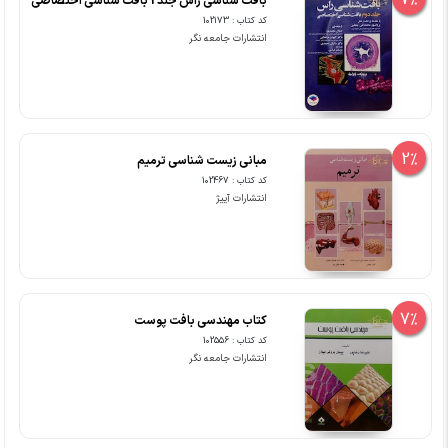
7%
بافت شناسی راس جلد2 بافت شناسی اختصاصی
کد کتاب : 102173
انتشارات جامعه نگر
2%
مبانی زیست شناسی ترمیم
کد کتاب : 102467
انتشارات آییژ
7%
کتاب مهندسی بافت پوست
کد کتاب : 102556
انتشارات جامعه نگر