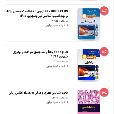
10%
KEY BOOK PLUS آزمون دانشنامه تخصصی ارتقاء
و بورد آسیب شناسی تیر وشهریور 1400
کد کتاب : 176155
انتشارات اندیشه رفیع
10%
key book plus بانک جامع سوالات پاتولوژی
شهریور 1399
کد کتاب : 122212
انتشارات اندیشه رفیع
10%
بافت شناسی نظری و عملی به همراه اطلس رنگی
کد کتاب : 102727
انتشارات اندیشه رفیع