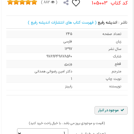
کد کتاب
105003
882 )
(
ناشر :
اندیشه رفیع
( فهرست کتاب های انتشارات اندیشه رفیع )
تعداد صفحه
245
زبان
فارسی
سال نشر
1397
شابک
9789649878560
قطع
وزیری
مترجم
دکتر امین رضوانی همدانی
نوبت چاپ
1
نویسنده
رابینز
موجود در انبار
(قیمت و موجودی بروز می باشد ، با خیال راحت خرید کنید)