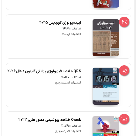
2%
اپیدمیولوژی گوردیس 2025
کد کتاب : 196989
انتشارات ارجمند
10%
QRS خلاصه فیزیولوژی پزشکی گایتون / هال 2026
کد کتاب : 200247
انتشارات اندیشه رفیع
10%
Qiuck خلاصه بیوشیمی مصور هارپر 2023
کد کتاب : 200545
انتشارات اندیشه رفیع