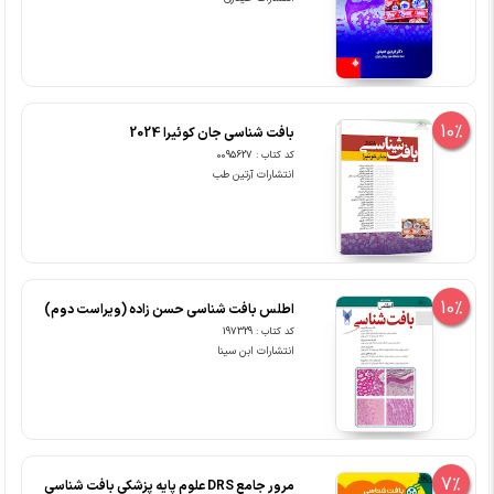
10%
بافت شناسی جان کوئیرا 2024
کد کتاب : 0095627
انتشارات آرتین طب
10%
اطلس بافت شناسی حسن زاده (ویراست دوم)
کد کتاب : 197329
انتشارات ابن سینا
7%
مرور جامع DRS علوم پایه پزشکی بافت شناسی