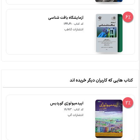
6%
آزمایشگاه بافت شناسی
کد کتاب : 144041
انتشارات آناطب
کتاب هایی که کاربران دیگر خریده اند
2%
اپیدمیولوژی گوردیس
کد کتاب : 120913
انتشارات گپ