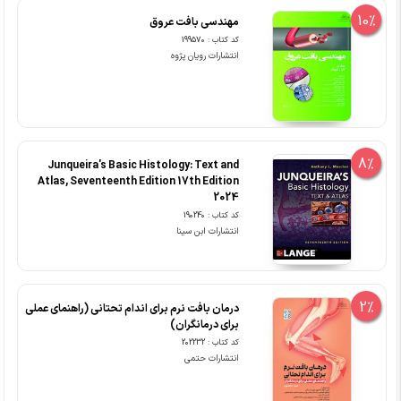
10%
مهندسی بافت عروق
کد کتاب : 199570
انتشارات رویان پژوه
8%
Junqueira's Basic Histology: Text and
Atlas, Seventeenth Edition 17th Edition
2024
کد کتاب : 190240
انتشارات ابن سینا
2%
درمان بافت نرم برای اندام تحتانی (راهنمای عملی
برای درمانگران)
کد کتاب : 202232
انتشارات حتمی