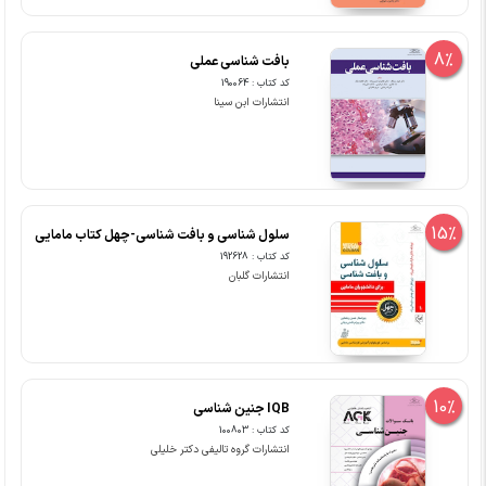
8%
بافت شناسی عملی
کد کتاب : 190064
انتشارات ابن سینا
15%
سلول شناسی و بافت شناسی-چهل کتاب مامایی
کد کتاب : 192628
انتشارات گلبان
10%
IQB جنین شناسی
کد کتاب : 100803
انتشارات گروه تالیفی دکتر خلیلی