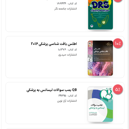
کد کتاب : 188434
انتشارات جامعه نگر
10%
اطلس بافت شناسی پزشکی 2016
کد کتاب : 101376
انتشارات حیدری
5%
QB بمب سوالات لیسانس به پزشکی
کد کتاب : 199895
انتشارات آراز نوین