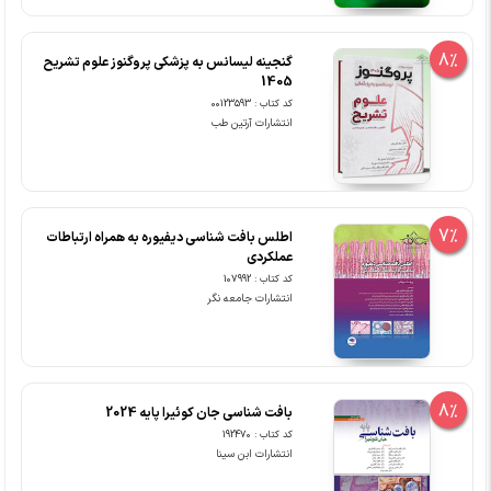
8%
گنجینه لیسانس به پزشکی پروگنوز علوم تشریح
1405
کد کتاب : 00123593
انتشارات آرتین طب
7%
اطلس بافت شناسی دیفیوره به همراه ارتباطات
عملکردی
کد کتاب : 107992
انتشارات جامعه نگر
8%
بافت شناسی جان کوئیرا پایه 2024
کد کتاب : 192470
انتشارات ابن سینا