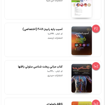
انتشارات ابن سینا
2%
آسیب پایه رابینز 2018 (اختصاصی)
کد کتاب : 100329
انتشارات ارجمند
10%
کتاب مبانی ریخت شناسی سلولی بافتها
کد کتاب : 100330
انتشارات حیدری
10%
ABS پاتولوژی