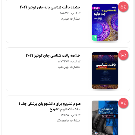
5%
چکیده بافت شناسی پایه جان کوئیرا 2021
کد کتاب : 188494
انتشارات حیدری
10%
خلاصه بافت شناسی جان کوئیرا 2021
کد کتاب : 0073277
انتشارات آرتین طب
7%
علوم تشریح برای دانشجویان پزشکی جلد 1
مقدمات علوم تشریح
کد کتاب : 189148
انتشارات جامعه نگر