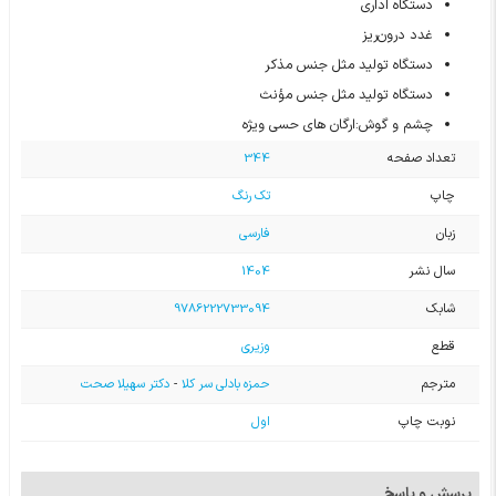
دستگاه اداری
غدد درون‌ریز
دستگاه تولید مثل جنس مذکر
دستگاه تولید مثل جنس مؤنث
چشم و گوش:ارگان های حسی ویژه
تعداد صفحه
344
چاپ
تک رنگ
زبان
فارسی
سال نشر
1404
شابک
9786222733094
قطع
وزیری
مترجم
حمزه بادلی سر کلا
-
دکتر سهیلا صحت
نوبت چاپ
اول
پرسش و پاسخ