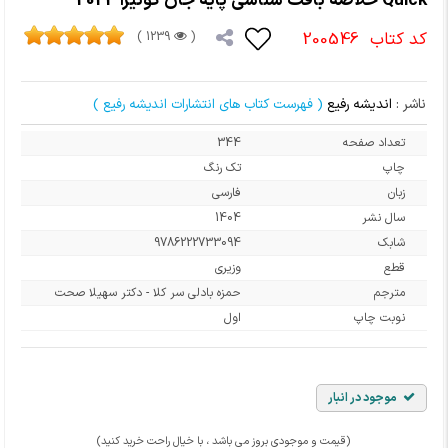
Quick خلاصه بافت شناسی پایه جان کوئیرا 2024
کد کتاب
200546
1239 )
(
ناشر :
اندیشه رفیع
( فهرست کتاب های انتشارات اندیشه رفیع )
تعداد صفحه
344
چاپ
تک رنگ
زبان
فارسی
سال نشر
1404
شابک
9786222733094
قطع
وزیری
مترجم
حمزه بادلی سر کلا - دکتر سهیلا صحت
نوبت چاپ
اول
موجود در انبار
(قیمت و موجودی بروز می باشد ، با خیال راحت خرید کنید)