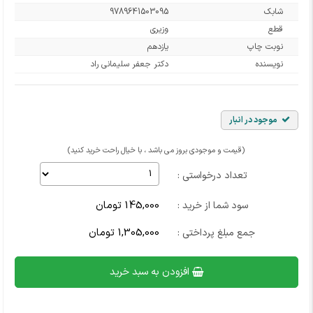
شابک
9789641503095
قطع
وزیری
نوبت چاپ
یازدهم
نویسنده
دکتر جعفر سلیمانی راد
موجود در انبار
(قیمت و موجودی بروز می باشد ، با خیال راحت خرید کنید)
تعداد درخواستی :
145,000 تومان
سود شما از خرید :
1,305,000 تومان
جمع مبلغ پرداختی :
افزودن به سبد خرید