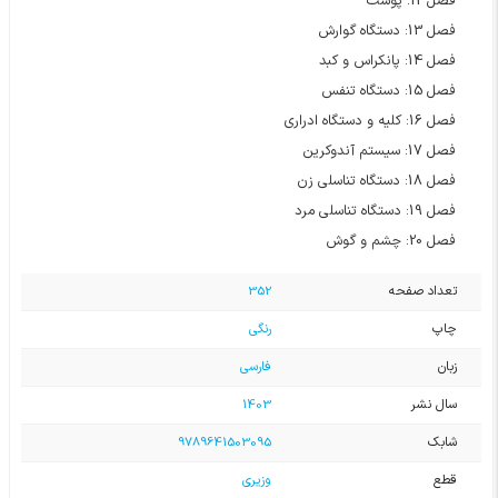
فصل 12: پوست
فصل 13: دستگاه گوارش
فصل 14: پانکراس و کبد
فصل 15: دستگاه تنفس
فصل 16: کلیه و دستگاه ادراری
فصل 17: سیستم آندوکرین
فصل 18: دستگاه تناسلی زن
فصل 19: دستگاه تناسلی مرد
فصل 20: چشم و گوش
تعداد صفحه
352
چاپ
رنگی
زبان
فارسی
سال نشر
1403
شابک
9789641503095
قطع
وزیری