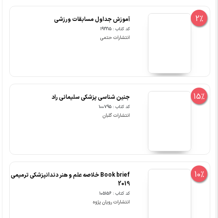
2%
آموزش جداول مسابقات ورزشی
کد کتاب : 192215
انتشارات حتمی
15%
جنین شناسی پزشکی سلیمانی راد
کد کتاب : 100795
انتشارات گلبان
10%
Book brief خلاصه علم و هنر دندانپزشکی ترمیمی
2019
کد کتاب : 105156
انتشارات رویان پژوه