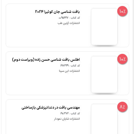
10%
بافت شناسی جان کوئیرا 2024
کد کتاب : 0095627
انتشارات آرتین طب
10%
اطلس بافت شناسی حسن زاده (ویراست دوم)
کد کتاب : 197329
انتشارات ابن سینا
8%
مهندسی بافت در دندانپزشکی بازساختی
کد کتاب : 190372
انتشارات شایان نمودار