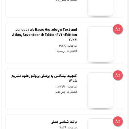
8%
Junqueira's Basic Histology: Text and
Atlas, Seventeenth Edition 17th Edition
2024
کد کتاب : 190240
انتشارات ابن سینا
8%
گنجینه لیسانس به پزشکی پروگنوز علوم تشریح
1405
کد کتاب : 00123593
انتشارات آرتین طب
8%
بافت شناسی عملی
کد کتاب : 190064