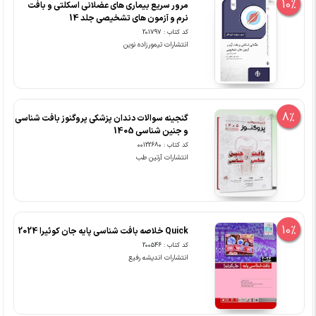
10%
مرور سریع بیماری های عضلانی اسکلتی و بافت
نرم و آزمون های تشخیصی جلد 14
کد کتاب : 201797
انتشارات تیمورزاده نوین
8%
گنجینه سوالات دندان پزشکی پروگنوز بافت شناسی
و جنین شناسی 1405
کد کتاب : 00122680
انتشارات آرتین طب
10%
Quick خلاصه بافت شناسی پایه جان کوئیرا 2024
کد کتاب : 200546
انتشارات اندیشه رفیع