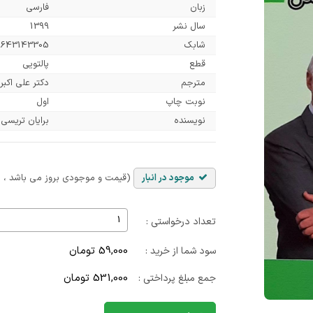
زبان
فارسی
سال نشر
1399
شابک
9643143305
قطع
پالتویی
مترجم
دکتر علی اکبر 
نوبت چاپ
اول
نویسنده
برایان تریسی
موجود در انبار
(قیمت و موجودی بروز می باشد ، با
تعداد درخواستی :
59,000 تومان
سود شما از خرید :
531,000 تومان
جمع مبلغ پرداختی :