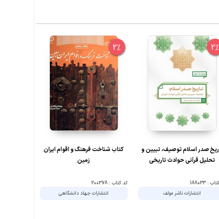
10%
2%
2
ریخ صدر اسلام توصیف، تبیین و
کتاب شناخت فرهنگ و اقوام ایران
عسل و عس
تحلیل قرآنی حوادث تاریخی
زمین
ب : 188033
کد کتاب : 200378
کد کتاب : 200268
انتشارات ناشر مولف
انتشارات جهاد دانشگاهی
ا