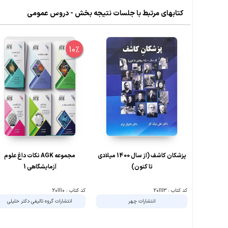
کتابهای مرتبط با جلسات نتیجه بخش - دروس عمومی
10%
پزشکان کاشف (از سال 1400 میلادی
مجموعه AGK نکات داغ علوم
تا کنون)
آزمایشگاهی 1
کد کتاب : 201113
کد کتاب : 201110
انتشارات چهر
انتشارات گروه تالیفی دکتر خلیلی