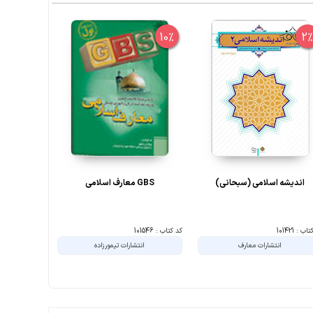
10%
10%
2
اندیشه اسلامی (سبحانی)
GBS معارف اسلامی
ب : 101421
کد کتاب : 101546
کد کتاب : 101696
انتشارات معارف
انتشارات تیمورزاده
ان