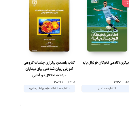
10%
2
یگری آکادمی نخبگان فوتبال پایه
کتاب راهنمای برگزاری جلسات گروهی
روان درمانی
آموزش روان شناختی برای بیماران
اختلا
مبتلا به اختلال دو قطبی
ب : 191271
کد کتاب : 200442
کد کتاب : 107635
انتشارات حتمی
انتشارات دانشگاه علوم پزشکی مشهد
انت