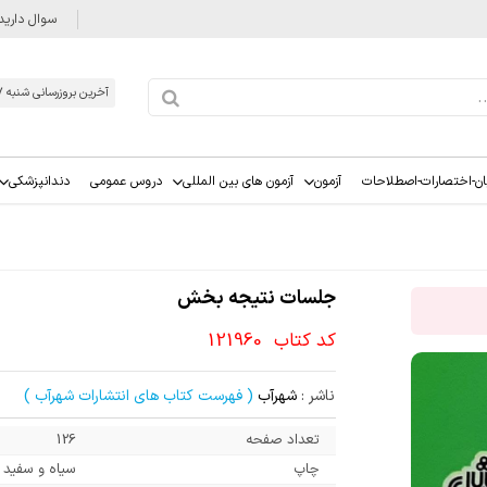
سوال دارید
آخرین بروزرسانی شنبه 1405/05/17
ان-اختصارات-اصطلاحات
آزمون
آزمون های بین المللی
دروس عمومی
دندانپزشکی
جلسات نتیجه بخش
کد کتاب
121960
ناشر :
شهرآب
( فهرست کتاب های انتشارات شهرآب )
تعداد صفحه
126
چاپ
سیاه و سفید