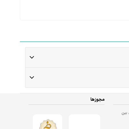
مجوزها
 بین