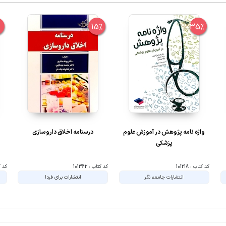
%
15%
35%
واژه نامه پژوهش در آموزش علوم
درسنامه اخلاق داروسازی
پزشکی
کد کتاب : 101218
کد کتاب : 101362
کد کتا
انتشارات جامعه نگر
انتشارات برای فردا