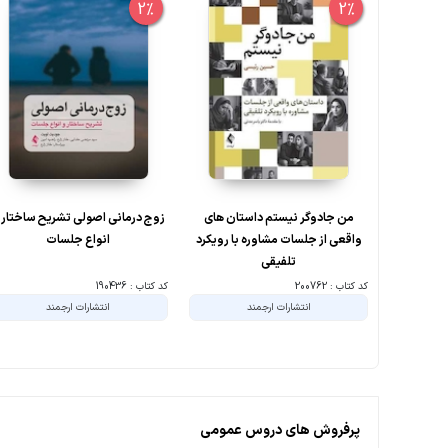
2%
2%
من جادوگر نیستم داستان های
زوج درمانی اصولی تشریح ساختار 
واقعی از جلسات مشاوره با رویکرد
انواع جلسات
تلفیقی
کد کتاب : 200762
کد کتاب : 190436
انتشارات ارجمند
انتشارات ارجمند
پرفروش های دروس عمومی