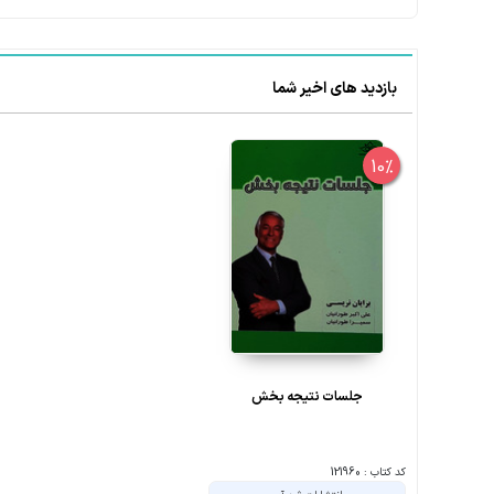
بازدید های اخیر شما
10%
جلسات نتیجه بخش
کد کتاب : 121960