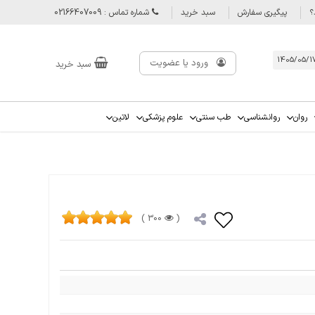
؟
پیگیری سفارش
سبد خرید
شماره تماس : 02166407009
ورود یا عضویت
سبد خرید
روان
روانشناسی
طب سنتی
علوم پزشکی
لاتین
300 )
(