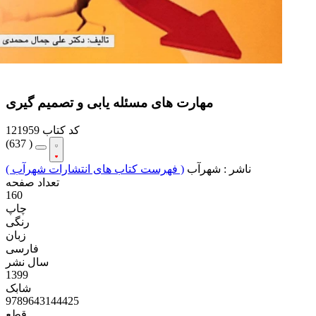
مهارت های مسئله یابی و تصمیم گیری
کد کتاب
121959
(
637 )
ناشر :
شهرآب
( فهرست کتاب های انتشارات شهرآب )
تعداد صفحه
160
چاپ
رنگی
زبان
فارسی
سال نشر
1399
شابک
9789643144425
قطع