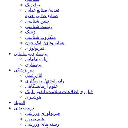
بیوفیزیک
تغذیه/ صنایع غذایی
صنایع غذایی
تغذیه
جنین شناسی
زیست شناسی
ژنتیک
میکروب شناسی
هماتولوژی/ بانک خون
فیزیولوژی
پرستاری و مامایی
زنان/ مامایی
پرستاری
پیراپزشکی
اتاق عمل
رادیولوژی/ پرتونگاری
علوم آزمایشگاهی
فناوری اطلاعات سلامت/ انفورماتیک
هوشبری
المپیاد
تربیت بدنی
فیزیولوژی ورزشی
علم تمرین
رشته های ورزشی