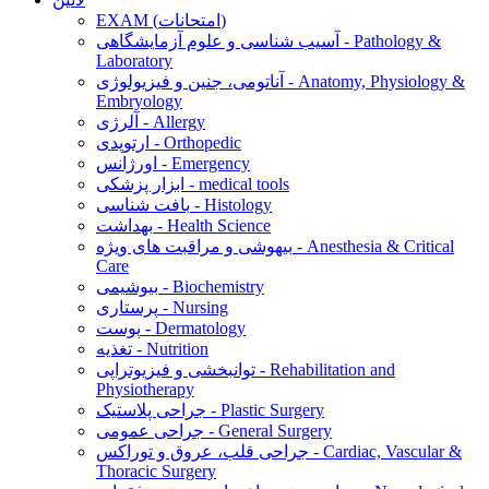
EXAM (امتحانات)
آسیب شناسی و علوم آزمایشگاهی - Pathology &
Laboratory
آناتومی، جنین و فیزیولوژی - Anatomy, Physiology &
Embryology
آلرژی - Allergy
ارتوپدی - Orthopedic
اورژانس - Emergency
ابزار پزشکی - medical tools
بافت شناسی - Histology
بهداشت - Health Science
بیهوشی و مراقبت های ویژه - Anesthesia & Critical
Care
بیوشیمی - Biochemistry
پرستاری - Nursing
پوست - Dermatology
تغذیه - Nutrition
توانبخشی و فیزیوتراپی - Rehabilitation and
Physiotherapy
جراحی پلاستیک - Plastic Surgery
جراحی عمومی - General Surgery
جراحی قلب، عروق و توراکس - Cardiac, Vascular &
Thoracic Surgery