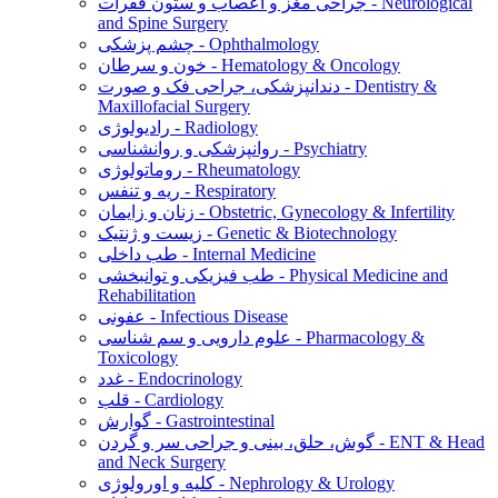
جراحی مغز و اعصاب و ستون فقرات - Neurological
and Spine Surgery
چشم پزشکی - Ophthalmology
خون و سرطان - Hematology & Oncology
دندانپزشکی، جراحی فک و صورت - Dentistry &
Maxillofacial Surgery
رادیولوژی - Radiology
روانپزشکی و روانشناسی - Psychiatry
روماتولوژی - Rheumatology
ریه و تنفس - Respiratory
زنان و زایمان - Obstetric, Gynecology & Infertility
زیست و ژنتیک - Genetic & Biotechnology
طب داخلی - Internal Medicine
طب فیزیکی و توانبخشی - Physical Medicine and
Rehabilitation
عفونی - Infectious Disease
علوم دارویی و سم شناسی - Pharmacology &
Toxicology
غدد - Endocrinology
قلب - Cardiology
گوارش - Gastrointestinal
گوش، حلق، بینی و جراحی سر و گردن - ENT & Head
and Neck Surgery
کلیه و اورولوژی - Nephrology & Urology