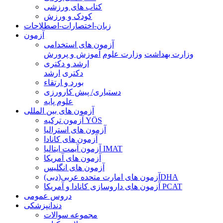
کتاب های ورزشی
کودک و ورزش
زبان-اختصارات-اصطلاحات
آزمون
آزمون های استخدامی
وزارت بهداشت
وزارت علوم
آموزش و پرورش
ارشد و دکتری
دکتری
ارشد
بورد و ارتقاء
دستیاری/ پیش کارورزی
علوم پایه
آزمون های بین المللی
آزمون تركيه YÖS
آزمون های استرالیا
آزمون های کانادا
آزمون آیمت ایتالیا IMAT
آزمون های آمریکا
آزمون های انگلیس
آزمون های امارت متحده عربی(دبی)DHA
آزمون های داروسازی کانادا و آمریکا PCAT
دروس عمومی
دندانپزشکی
مجموعه سوالات