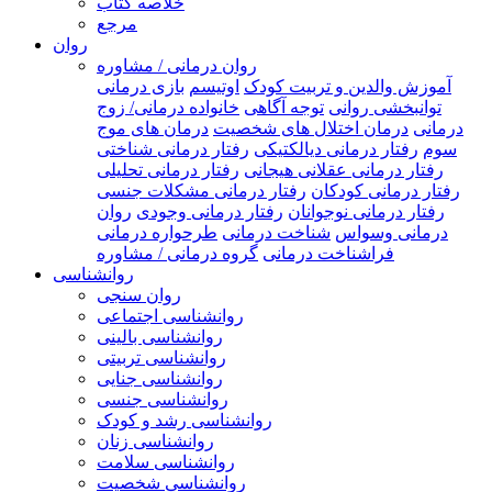
خلاصه کتاب
مرجع
روان
روان درمانی / مشاوره
آموزش والدین و تربیت کودک
اوتیسم
بازی درمانی
توانبخشی روانی
توجه آگاهی
خانواده درمانی/ زوج
درمانی
درمان اختلال های شخصیت
درمان های موج
سوم
رفتار درمانی دیالکتیکی
رفتار درمانی شناختی
رفتار درمانی عقلانی هیجانی
رفتار درمانی تحلیلی
رفتار درمانی کودکان
رفتار درمانی مشکلات جنسی
رفتار درمانی نوجوانان
رفتار درمانی وجودی
روان
درمانی وسواس
شناخت درمانی
طرحواره درمانی
فراشناخت درمانی
گروه درمانی / مشاوره
روانشناسی
روان سنجی
روانشناسی اجتماعی
روانشناسی بالینی
روانشناسی تربیتی
روانشناسی جنایی
روانشناسی جنسی
روانشناسی رشد و کودک
روانشناسی زنان
روانشناسی سلامت
روانشناسی شخصیت