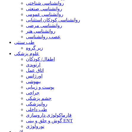
روانشناسی شناختی
روانشناسی صنعتی
روانشناسی عمومی
روانشناسی کودکان استثنایی
روانشناسی مرضی
روانشناسی هنر
عصب روانشناسی
طب سنتی
زیر گروه
علوم پزشکی
اطفال/ کودکان
ارتوپدی
اتاق عمل
اورژانس
بیهوشی
پوست و زیبایی
جراحی
چشم پزشکی
روانپزشکی
طب داخلی
فارماکولوژی داروسازی
گوش و حلق و بینی ENT
نورولوژی
لاتین