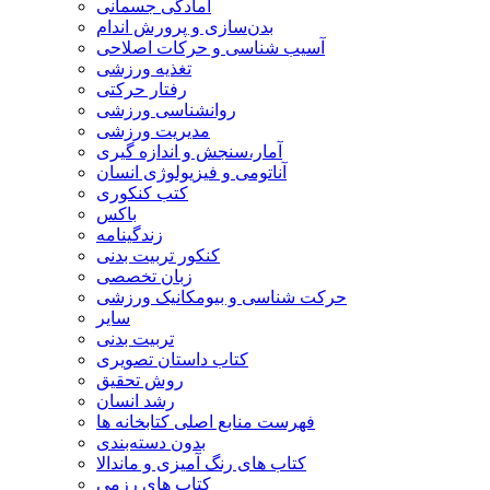
آمادگی جسمانی
بدن‌سازی و پرورش اندام
آسیب شناسی و حرکات اصلاحی
تغذیه ورزشی
رفتار حرکتی
روانشناسی ورزشی
مدیریت ورزشی
آمار،سنجش و اندازه گیری
آناتومی و فیزیولوژی انسان
کتب کنکوری
باکس
زندگینامه
کنکور تربیت بدنی
زبان تخصصی
حرکت شناسی و بیومکانیک ورزشی
سایر
تربیت بدنی
کتاب داستان تصویری
روش تحقیق
رشد انسان
فهرست منابع اصلی کتابخانه ها
بدون دسته‌بندی
کتاب های رنگ آمیزی و ماندالا
کتاب های رزمی