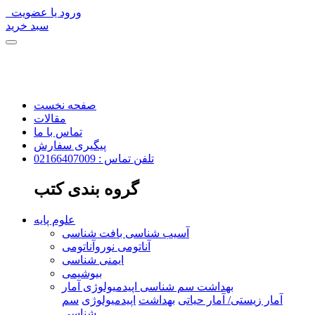
ورود یا عضویت
سبد خرید
صفحه نخست
مقالات
تماس با ما
پیگیری سفارش
تلفن تماس : 02166407009
گروه بندی کتب
علوم پایه
آسیب شناسی بافت شناسی
آناتومی نوروآناتومی
ایمنی شناسی
بیوشیمی
بهداشت سم شناسی اپیدمیولوژی آمار
آمار زیستی/ آمار حیاتی
بهداشت
اپیدمیولوژی
سم
شناسی