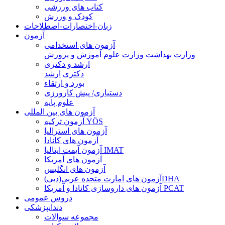
کتاب های ورزشی
کودک و ورزش
زبان-اختصارات-اصطلاحات
آزمون
آزمون های استخدامی
وزارت بهداشت
وزارت علوم
آموزش و پرورش
ارشد و دکتری
دکتری
ارشد
بورد و ارتقاء
دستیاری/ پیش کارورزی
علوم پایه
آزمون های بین المللی
آزمون تركيه YÖS
آزمون های استرالیا
آزمون های کانادا
آزمون آیمت ایتالیا IMAT
آزمون های آمریکا
آزمون های انگلیس
آزمون های امارت متحده عربی(دبی)DHA
آزمون های داروسازی کانادا و آمریکا PCAT
دروس عمومی
دندانپزشکی
مجموعه سوالات