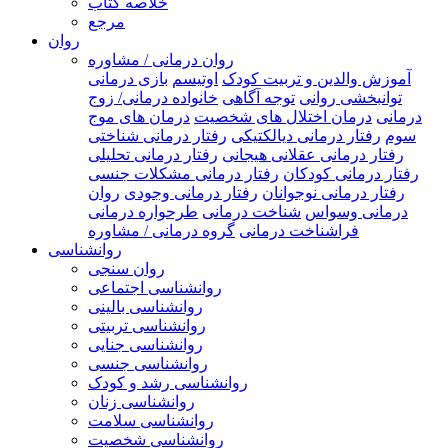
خلاصه کتاب
مرجع
روان
روان درمانی / مشاوره
آموزش والدین و تربیت کودک
اوتیسم
بازی درمانی
توانبخشی روانی
توجه آگاهی
خانواده درمانی/ زوج
درمانی
درمان اختلال های شخصیت
درمان های موج
سوم
رفتار درمانی دیالکتیکی
رفتار درمانی شناختی
رفتار درمانی عقلانی هیجانی
رفتار درمانی تحلیلی
رفتار درمانی کودکان
رفتار درمانی مشکلات جنسی
رفتار درمانی نوجوانان
رفتار درمانی وجودی
روان
درمانی وسواس
شناخت درمانی
طرحواره درمانی
فراشناخت درمانی
گروه درمانی / مشاوره
روانشناسی
روان سنجی
روانشناسی اجتماعی
روانشناسی بالینی
روانشناسی تربیتی
روانشناسی جنایی
روانشناسی جنسی
روانشناسی رشد و کودک
روانشناسی زنان
روانشناسی سلامت
روانشناسی شخصیت