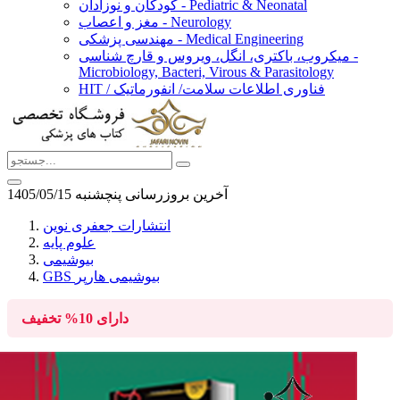
کودکان و نوزادان - Pediatric & Neonatal
مغز و اعصاب - Neurology
مهندسی پزشکی - Medical Engineering
میکروب، باکتری، انگل، ویروس و قارچ شناسی -
Microbiology, Bacteri, Virous & Parasitology
HIT / فناوری اطلاعات سلامت/ انفورماتیک
آخرین بروزرسانی پنچشنبه 1405/05/15
انتشارات جعفری نوین
علوم پایه
بیوشیمی
GBS بیوشیمی هارپر
دارای
10%
تخفیف