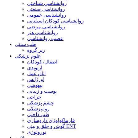
روانشناسی شناختی
روانشناسی صنعتی
روانشناسی عمومی
روانشناسی کودکان استثنایی
روانشناسی مرضی
روانشناسی هنر
عصب روانشناسی
طب سنتی
زیر گروه
علوم پزشکی
اطفال/ کودکان
ارتوپدی
اتاق عمل
اورژانس
بیهوشی
پوست و زیبایی
جراحی
چشم پزشکی
روانپزشکی
طب داخلی
فارماکولوژی داروسازی
گوش و حلق و بینی ENT
نورولوژی
لاتین