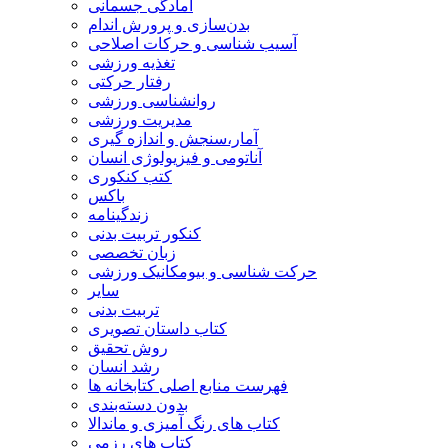
آمادگی جسمانی
بدن‌سازی و پرورش اندام
آسیب شناسی و حرکات اصلاحی
تغذیه ورزشی
رفتار حرکتی
روانشناسی ورزشی
مدیریت ورزشی
آمار،سنجش و اندازه گیری
آناتومی و فیزیولوژی انسان
کتب کنکوری
باکس
زندگینامه
کنکور تربیت بدنی
زبان تخصصی
حرکت شناسی و بیومکانیک ورزشی
سایر
تربیت بدنی
کتاب داستان تصویری
روش تحقیق
رشد انسان
فهرست منابع اصلی کتابخانه ها
بدون دسته‌بندی
کتاب های رنگ آمیزی و ماندالا
کتاب های رزمی