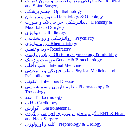
جراحی مغز و اعصاب و ستون فقرات - Neurological
and Spine Surgery
چشم پزشکی - Ophthalmology
خون و سرطان - Hematology & Oncology
دندانپزشکی، جراحی فک و صورت - Dentistry &
Maxillofacial Surgery
رادیولوژی - Radiology
روانپزشکی و روانشناسی - Psychiatry
روماتولوژی - Rheumatology
ریه و تنفس - Respiratory
زنان و زایمان - Obstetric, Gynecology & Infertility
زیست و ژنتیک - Genetic & Biotechnology
طب داخلی - Internal Medicine
طب فیزیکی و توانبخشی - Physical Medicine and
Rehabilitation
عفونی - Infectious Disease
علوم دارویی و سم شناسی - Pharmacology &
Toxicology
غدد - Endocrinology
قلب - Cardiology
گوارش - Gastrointestinal
گوش، حلق، بینی و جراحی سر و گردن - ENT & Head
and Neck Surgery
کلیه و اورولوژی - Nephrology & Urology