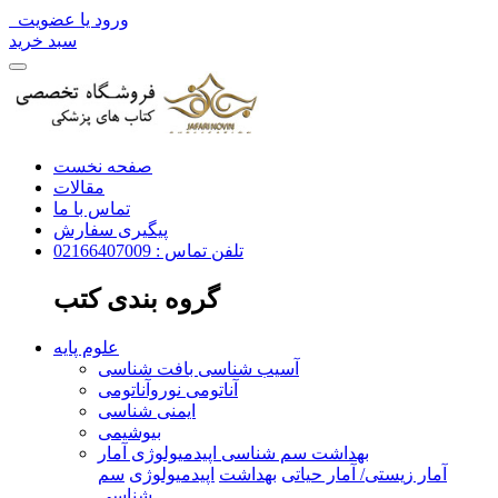
ورود یا عضویت
سبد خرید
صفحه نخست
مقالات
تماس با ما
پیگیری سفارش
تلفن تماس : 02166407009
گروه بندی کتب
علوم پایه
آسیب شناسی بافت شناسی
آناتومی نوروآناتومی
ایمنی شناسی
بیوشیمی
بهداشت سم شناسی اپیدمیولوژی آمار
آمار زیستی/ آمار حیاتی
بهداشت
اپیدمیولوژی
سم
شناسی