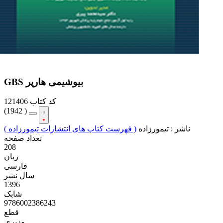
GBS بیوشیمی هارپر
کد کتاب
121406
(
1942 )
ناشر :
تیمورزاده
( فهرست کتاب های انتشارات تیمورزاده )
تعداد صفحه
208
زبان
فارسی
سال نشر
1396
شابک
9786002386243
قطع
وزیری