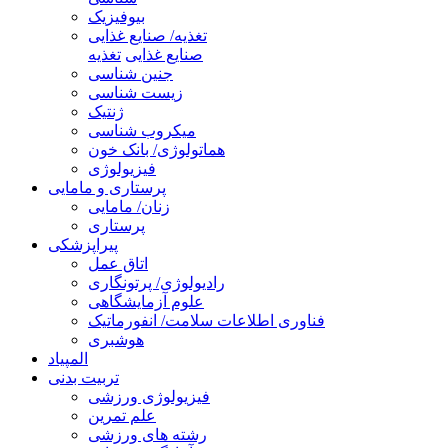
بیوفیزیک
تغذیه/ صنایع غذایی
صنایع غذایی
تغذیه
جنین شناسی
زیست شناسی
ژنتیک
میکروب شناسی
هماتولوژی/ بانک خون
فیزیولوژی
پرستاری و مامایی
زنان/ مامایی
پرستاری
پیراپزشکی
اتاق عمل
رادیولوژی/ پرتونگاری
علوم آزمایشگاهی
فناوری اطلاعات سلامت/ انفورماتیک
هوشبری
المپیاد
تربیت بدنی
فیزیولوژی ورزشی
علم تمرین
رشته های ورزشی