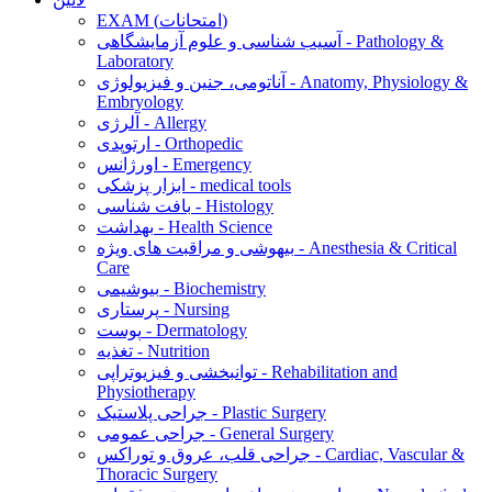
EXAM (امتحانات)
آسیب شناسی و علوم آزمایشگاهی - Pathology &
Laboratory
آناتومی، جنین و فیزیولوژی - Anatomy, Physiology &
Embryology
آلرژی - Allergy
ارتوپدی - Orthopedic
اورژانس - Emergency
ابزار پزشکی - medical tools
بافت شناسی - Histology
بهداشت - Health Science
بیهوشی و مراقبت های ویژه - Anesthesia & Critical
Care
بیوشیمی - Biochemistry
پرستاری - Nursing
پوست - Dermatology
تغذیه - Nutrition
توانبخشی و فیزیوتراپی - Rehabilitation and
Physiotherapy
جراحی پلاستیک - Plastic Surgery
جراحی عمومی - General Surgery
جراحی قلب، عروق و توراکس - Cardiac, Vascular &
Thoracic Surgery