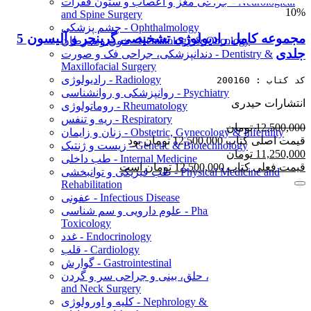
جراحی مغز و اعصاب و ستون فقرات - Neurological
10%
and Spine Surgery
چشم پزشکی - Ophthalmology
مجموعه کامل رادیولوژی تشخیصی گرینجر و آلیسون 5
خون و سرطان - Hematology & Oncology
جلدی
دندانپزشکی، جراحی فک و صورت - Dentistry &
Maxillofacial Surgery
رادیولوژی - Radiology
کد کتاب : 200160
روانپزشکی و روانشناسی - Psychiatry
انتشارات حیدری
روماتولوژی - Rheumatology
ریه و تنفس - Respiratory
12,500,000 تومان
زنان و زایمان - Obstetric, Gynecology & Infertility
قیمت اصلی کتاب 12,500,000 تومان بود
زیست و ژنتیک - Genetic & Biotechnology
11,250,000 تومان
طب داخلی - Internal Medicine
قیمت فعلی کتاب 12,500,000 تومان است
طب فیزیکی و توانبخشی - Physical Medicine and
Rehabilitation
عفونی - Infectious Disease
علوم دارویی و سم شناسی - Pharmacology &
Toxicology
غدد - Endocrinology
قلب - Cardiology
گوارش - Gastrointestinal
گوش، حلق، بینی و جراحی سر و گردن - ENT & Head
and Neck Surgery
کلیه و اورولوژی - Nephrology & Urology