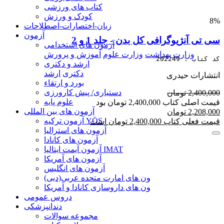
کتاب های ورزشی
کودک و ورزش
8%
زبان-اختصارات-اصطلاحات
آزمون
سی تی آنژیوگرافی کل بدن - جلد 1 و 2
آزمون های استخدامی
وزارت بهداشت
وزارت علوم
آموزش و پرورش
کد کتاب : 202249
ارشد و دکتری
دکتری
ارشد
انتشارات حیدری
بورد و ارتقاء
دستیاری/ پیش کارورزی
2,400,000 تومان
علوم پایه
قیمت اصلی کتاب 2,400,000 تومان بود
آزمون های بین المللی
2,208,000 تومان
آزمون تركيه YÖS
قیمت فعلی کتاب 2,400,000 تومان است
آزمون های استرالیا
آزمون های کانادا
آزمون آیمت ایتالیا IMAT
آزمون های آمریکا
آزمون های انگلیس
آزمون های امارت متحده عربی(دبی)DHA
آزمون های داروسازی کانادا و آمریکا PCAT
دروس عمومی
دندانپزشکی
مجموعه سوالات