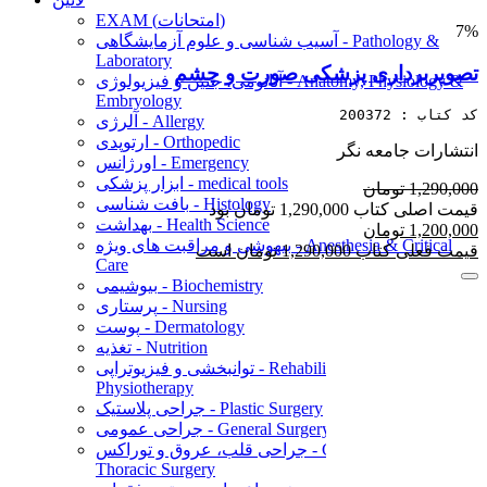
EXAM (امتحانات)
7%
آسیب شناسی و علوم آزمایشگاهی - Pathology &
Laboratory
تصویربرداری پزشکی صورت و چشم
آناتومی، جنین و فیزیولوژی - Anatomy, Physiology &
Embryology
کد کتاب : 200372
آلرژی - Allergy
ارتوپدی - Orthopedic
انتشارات جامعه نگر
اورژانس - Emergency
ابزار پزشکی - medical tools
1,290,000 تومان
بافت شناسی - Histology
قیمت اصلی کتاب 1,290,000 تومان بود
بهداشت - Health Science
1,200,000 تومان
بیهوشی و مراقبت های ویژه - Anesthesia & Critical
قیمت فعلی کتاب 1,290,000 تومان است
Care
بیوشیمی - Biochemistry
پرستاری - Nursing
پوست - Dermatology
تغذیه - Nutrition
توانبخشی و فیزیوتراپی - Rehabilitation and
Physiotherapy
جراحی پلاستیک - Plastic Surgery
جراحی عمومی - General Surgery
جراحی قلب، عروق و توراکس - Cardiac, Vascular &
Thoracic Surgery