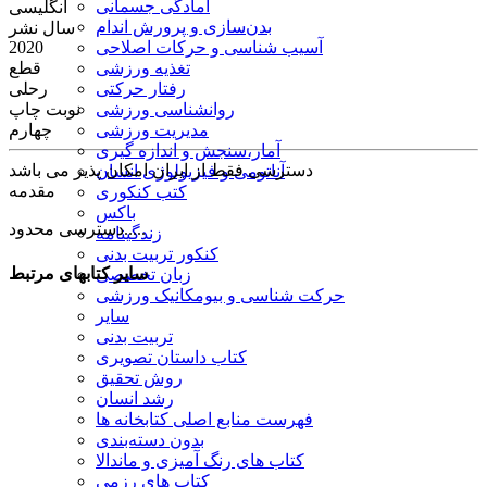
آمادگی جسمانی
انگلیسی
بدن‌سازی و پرورش اندام
سال نشر
آسیب شناسی و حرکات اصلاحی
2020
تغذیه ورزشی
قطع
رفتار حرکتی
رحلی
روانشناسی ورزشی
نوبت چاپ
مدیریت ورزشی
چهارم
آمار،سنجش و اندازه گیری
دسترسی فقط از ایران امکان پذیر می باشد
آناتومی و فیزیولوژی انسان
مقدمه
کتب کنکوری
باکس
دسترسی محدود.....
زندگینامه
کنکور تربیت بدنی
سایر کتابهای مرتبط
زبان تخصصی
حرکت شناسی و بیومکانیک ورزشی
سایر
تربیت بدنی
کتاب داستان تصویری
روش تحقیق
رشد انسان
فهرست منابع اصلی کتابخانه ها
بدون دسته‌بندی
کتاب های رنگ آمیزی و ماندالا
کتاب های رزمی