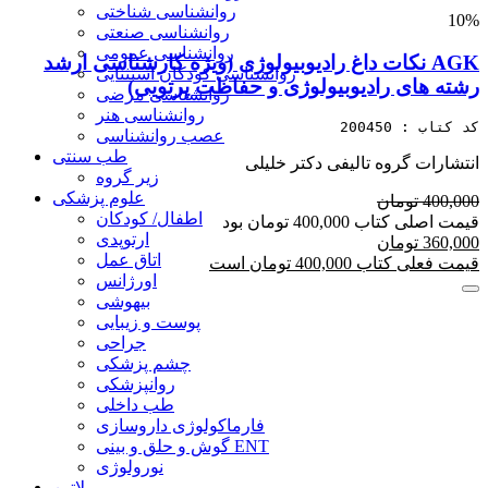
روانشناسی شناختی
10%
روانشناسی صنعتی
روانشناسی عمومی
AGK نکات داغ رادیوبیولوژی (ویژه کارشناسی ارشد
روانشناسی کودکان استثنایی
رشته های رادیوبیولوژی و حفاظت پرتویی)
روانشناسی مرضی
روانشناسی هنر
کد کتاب : 200450
عصب روانشناسی
طب سنتی
انتشارات گروه تالیفی دکتر خلیلی
زیر گروه
علوم پزشکی
400,000 تومان
اطفال/ کودکان
قیمت اصلی کتاب 400,000 تومان بود
ارتوپدی
360,000 تومان
اتاق عمل
قیمت فعلی کتاب 400,000 تومان است
اورژانس
بیهوشی
پوست و زیبایی
جراحی
چشم پزشکی
روانپزشکی
طب داخلی
فارماکولوژی داروسازی
گوش و حلق و بینی ENT
نورولوژی
لاتین