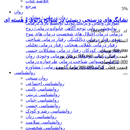
خلاصه کتاب
مرجع
5%
روان
روان درمانی / مشاوره
نشانگرهای دزسنجی زیستی در سوانح پرتوی و هسته ای
آموزش والدین و تربیت کودک
اوتیسم
بازی درمانی
توانبخشی روانی
توجه آگاهی
خانواده درمانی/ زوج
کد کتاب : 186850
درمانی
درمان اختلال های شخصیت
درمان های موج
سوم
رفتار درمانی دیالکتیکی
رفتار درمانی شناختی
انتشارات بارش دانش
رفتار درمانی عقلانی هیجانی
رفتار درمانی تحلیلی
رفتار درمانی کودکان
رفتار درمانی مشکلات جنسی
900,000 تومان
رفتار درمانی نوجوانان
رفتار درمانی وجودی
روان
قیمت اصلی کتاب 900,000 تومان بود
درمانی وسواس
شناخت درمانی
طرحواره درمانی
855,000 تومان
فراشناخت درمانی
گروه درمانی / مشاوره
قیمت فعلی کتاب 900,000 تومان است
روانشناسی
روان سنجی
روانشناسی اجتماعی
روانشناسی بالینی
روانشناسی تربیتی
روانشناسی جنایی
روانشناسی جنسی
روانشناسی رشد و کودک
روانشناسی زنان
روانشناسی سلامت
روانشناسی شخصیت