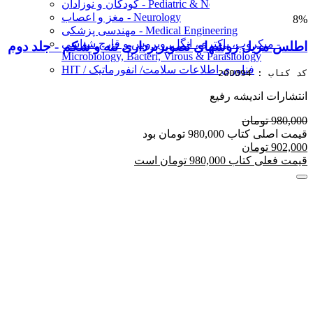
کودکان و نوزادان - Pediatric & Neonatal
مغز و اعصاب - Neurology
8%
مهندسی پزشکی - Medical Engineering
میکروب، باکتری، انگل، ویروس و قارچ شناسی -
اطلس مریل روشهای تصویربرداری تنه و شکم - جلد دوم
Microbiology, Bacteri, Virous & Parasitology
HIT / فناوری اطلاعات سلامت/ انفورماتیک
کد کتاب : 200094
انتشارات اندیشه رفیع
980,000 تومان
قیمت اصلی کتاب 980,000 تومان بود
902,000 تومان
قیمت فعلی کتاب 980,000 تومان است