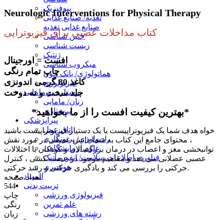
بیوفیزیک
Neurologic Interventions for Physical Therapy
تغذیه/ صنایع غذایی
صنایع غذایی
تغذیه
کتاب مداخلات عصبی برای فیزیوتراپی
جنین شناسی
زیست شناسی
ژنتیک
افست = اورجینال
میکروب شناسی
چاپ تمام رنگی
هماتولوژی/ بانک خون
کاغذ 80 گرمی اندونزی
فیزیولوژی
پرستاری و مامایی
جلد سخت و ته دوخت
زنان/ مامایی
پرستاری
*بهترین کیفیت افست را از ما بخواهید*
پیراپزشکی
اتاق عمل
خواه هدف شما یک فیزیوتراپیست یا یک دستیار فیزیوتراپیست باشید
رادیولوژی/ پرتونگاری
، محتوای جامع این کتاب به شما دانش عمیقی در مورد نقش
علوم آزمایشگاهی
توانبخشی مغز و اعصاب در درمان بزرگسالان و کودکان با اختلالات
فناوری اطلاعات سلامت/ انفورماتیک
عصبی عضلانی می دهد و مفاهیم موجود در عصب کشی ، کنترل
هوشبری
و یادگیری حرکتی و رشد حرکتی.
حرکتی را بررسی می کند
المپیاد
تعداد صفحه
تربیت بدنی
544
فیزیولوژی ورزشی
چاپ
علم تمرین
رنگی
رشته های ورزشی
زبان