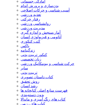
آمادگی جسمانی
بدن‌سازی و پرورش اندام
آسیب شناسی و حرکات اصلاحی
تغذیه ورزشی
رفتار حرکتی
روانشناسی ورزشی
مدیریت ورزشی
آمار،سنجش و اندازه گیری
آناتومی و فیزیولوژی انسان
کتب کنکوری
باکس
زندگینامه
کنکور تربیت بدنی
زبان تخصصی
حرکت شناسی و بیومکانیک ورزشی
سایر
تربیت بدنی
کتاب داستان تصویری
روش تحقیق
رشد انسان
فهرست منابع اصلی کتابخانه ها
بدون دسته‌بندی
کتاب های رنگ آمیزی و ماندالا
کتاب های رزمی