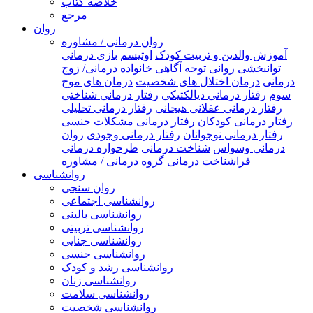
خلاصه کتاب
مرجع
روان
روان درمانی / مشاوره
آموزش والدین و تربیت کودک
اوتیسم
بازی درمانی
توانبخشی روانی
توجه آگاهی
خانواده درمانی/ زوج
درمانی
درمان اختلال های شخصیت
درمان های موج
سوم
رفتار درمانی دیالکتیکی
رفتار درمانی شناختی
رفتار درمانی عقلانی هیجانی
رفتار درمانی تحلیلی
رفتار درمانی کودکان
رفتار درمانی مشکلات جنسی
رفتار درمانی نوجوانان
رفتار درمانی وجودی
روان
درمانی وسواس
شناخت درمانی
طرحواره درمانی
فراشناخت درمانی
گروه درمانی / مشاوره
روانشناسی
روان سنجی
روانشناسی اجتماعی
روانشناسی بالینی
روانشناسی تربیتی
روانشناسی جنایی
روانشناسی جنسی
روانشناسی رشد و کودک
روانشناسی زنان
روانشناسی سلامت
روانشناسی شخصیت