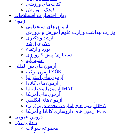
کتاب های ورزشی
کودک و ورزش
زبان-اختصارات-اصطلاحات
آزمون
آزمون های استخدامی
وزارت بهداشت
وزارت علوم
آموزش و پرورش
ارشد و دکتری
دکتری
ارشد
بورد و ارتقاء
دستیاری/ پیش کارورزی
علوم پایه
آزمون های بین المللی
آزمون تركيه YÖS
آزمون های استرالیا
آزمون های کانادا
آزمون آیمت ایتالیا IMAT
آزمون های آمریکا
آزمون های انگلیس
آزمون های امارت متحده عربی(دبی)DHA
آزمون های داروسازی کانادا و آمریکا PCAT
دروس عمومی
دندانپزشکی
مجموعه سوالات