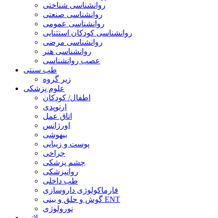
روانشناسی شناختی
روانشناسی صنعتی
روانشناسی عمومی
روانشناسی کودکان استثنایی
روانشناسی مرضی
روانشناسی هنر
عصب روانشناسی
طب سنتی
زیر گروه
علوم پزشکی
اطفال/ کودکان
ارتوپدی
اتاق عمل
اورژانس
بیهوشی
پوست و زیبایی
جراحی
چشم پزشکی
روانپزشکی
طب داخلی
فارماکولوژی داروسازی
گوش و حلق و بینی ENT
نورولوژی
لاتین