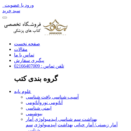
ورود یا عضویت
سبد خرید
صفحه نخست
مقالات
تماس با ما
پیگیری سفارش
تلفن تماس : 02166407009
گروه بندی کتب
علوم پایه
آسیب شناسی بافت شناسی
آناتومی نوروآناتومی
ایمنی شناسی
بیوشیمی
بهداشت سم شناسی اپیدمیولوژی آمار
آمار زیستی/ آمار حیاتی
بهداشت
اپیدمیولوژی
سم
شناسی