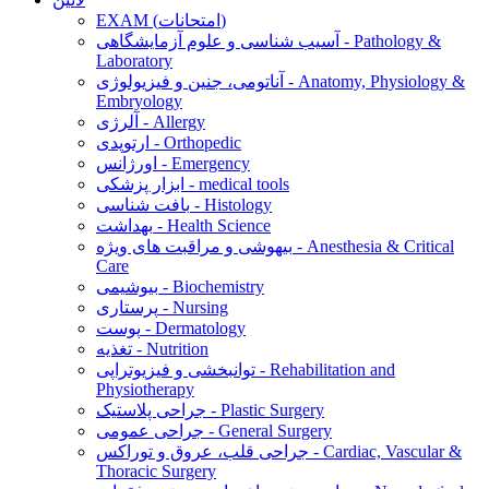
EXAM (امتحانات)
آسیب شناسی و علوم آزمایشگاهی - Pathology &
Laboratory
آناتومی، جنین و فیزیولوژی - Anatomy, Physiology &
Embryology
آلرژی - Allergy
ارتوپدی - Orthopedic
اورژانس - Emergency
ابزار پزشکی - medical tools
بافت شناسی - Histology
بهداشت - Health Science
بیهوشی و مراقبت های ویژه - Anesthesia & Critical
Care
بیوشیمی - Biochemistry
پرستاری - Nursing
پوست - Dermatology
تغذیه - Nutrition
توانبخشی و فیزیوتراپی - Rehabilitation and
Physiotherapy
جراحی پلاستیک - Plastic Surgery
جراحی عمومی - General Surgery
جراحی قلب، عروق و توراکس - Cardiac, Vascular &
Thoracic Surgery