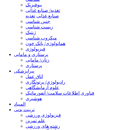
بیوفیزیک
تغذیه/ صنایع غذایی
صنایع غذایی
تغذیه
جنین شناسی
زیست شناسی
ژنتیک
میکروب شناسی
هماتولوژی/ بانک خون
فیزیولوژی
پرستاری و مامایی
زنان/ مامایی
پرستاری
پیراپزشکی
اتاق عمل
رادیولوژی/ پرتونگاری
علوم آزمایشگاهی
فناوری اطلاعات سلامت/ انفورماتیک
هوشبری
المپیاد
تربیت بدنی
فیزیولوژی ورزشی
علم تمرین
رشته های ورزشی