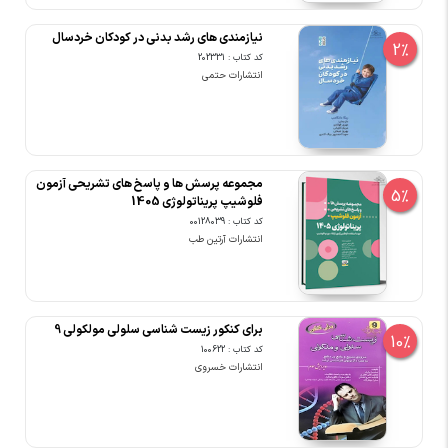
نیازمندی های رشد بدنی در کودکان خردسال
2%
کد کتاب : 202331
انتشارات حتمی
مجموعه پرسش ها و پاسخ های تشریحی آزمون
5%
فلوشیپ پریناتولوژی 1405
کد کتاب : 00128039
انتشارات آرتین طب
برای کنکور زیست شناسی سلولی مولکولی 9
10%
کد کتاب : 100622
انتشارات خسروی