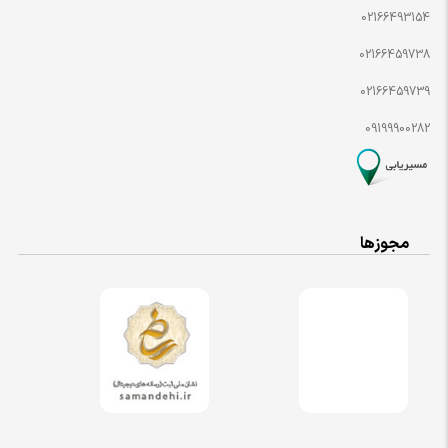
02166493154
02166459738
02166459739
09199900282
مجوزها