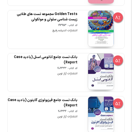
Golden Tests مجموعه تست های طلایی
8%
زیست شناسی سلولی و مولکولی
کد کتاب : 193253
انتشارات اندیشه رفیع
بانک تست جامع آناتومی اسنل (با دید Case
5%
Report)
کد کتاب : 202333
انتشارات آراز نوین
بانک تست جامع فیزیولوژی گایتون (با دید Case
5%
Report)
کد کتاب : 202332
انتشارات آراز نوین