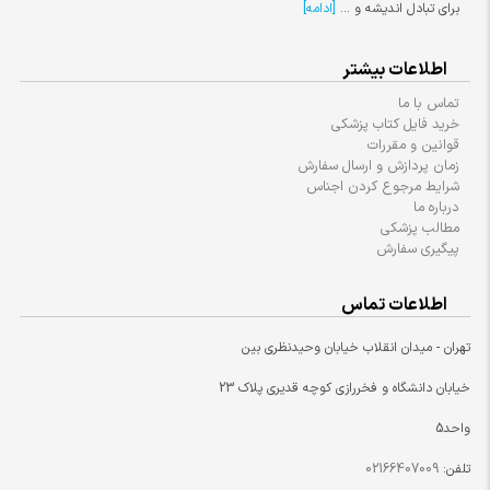
برای تبادل اندیشه و ...
[ادامه]
اطلاعات بیشتر
تماس با ما
خرید فایل کتاب پزشکی
قوانین و مقررات
زمان پردازش و ارسال سفارش
شرایط مرجوع کردن اجناس
درباره ما
مطالب پزشکی
پیگیری سفارش
اطلاعات تماس
تهران - میدان انقلاب خیابان وحیدنظری بین
خیابان دانشگاه و فخررازی کوچه قدیری پلاک 23
واحد5
تلفن:
02166407009