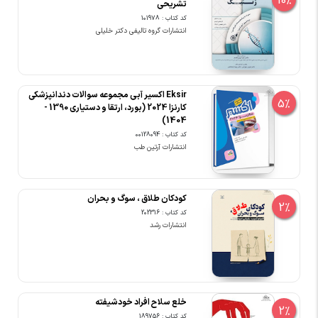
10%
تشریحی
کد کتاب : 101978
انتشارات گروه تالیفی دکتر خلیلی
Eksir اکسیر آبی مجموعه سوالات دندانپزشکی
5%
کارنزا 2024 (بورد، ارتقا و دستیاری 1390 -
1404)
کد کتاب : 00128094
انتشارات آرتین طب
کودکان طلاق ، سوگ و بحران
2%
کد کتاب : 202316
انتشارات رشد
خلع سلاح افراد خودشیفته
2%
کد کتاب : 189756