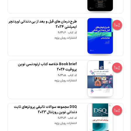
طرح درمان های قبل و بعد از بی دندانی اوردنچر
10%
ایمپلنتی 2024
کد کتاب : 202306
انتشارات رویان پژوه
Book brief خلاصه کتاب ارتودنسی نوین
10%
پروفیت 2026
کد کتاب : 202305
انتشارات رویان پژوه
DSQ مجموعه سوالات تالیفی پروتزهای ثابت
10%
دندانی نوین روزنتال 2023
کد کتاب : 202304
انتشارات رویان پژوه