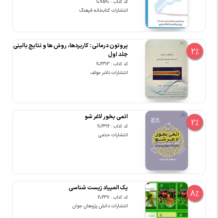
کد کتاب : 107560
انتشارات کتابخانه فرهنگ
پروتون درمانی : کاربردها، روش ها و نتایج بالینی
2%
جلد اول
کد کتاب : 202313
انتشارات ناشر مولف
اتمی بخور لاغر شو
2%
کد کتاب : 202312
انتشارات حتمی
پک المپیاد زیست شناسی
8%
کد کتاب : 202311
انتشارات دانش پژوهان جوان