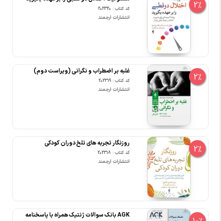
2%
کد کتاب : 202320
انتشارات ارجمند
غلبه بر اضطراب و نگرانی (ویراست دوم)
2%
کد کتاب : 202319
انتشارات ارجمند
روزنگار تجربه های تلخ دوران کودکی
2%
کد کتاب : 202318
انتشارات ارجمند
AGK بانک سوالات ژنتیک همراه با پاسخنامه