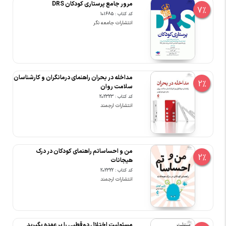
مرور جامع پرستاری کودکان DRS
7%
کد کتاب : 101685
انتشارات جامعه نگر
مداخله در بحران راهنمای درمانگران و کارشناسان
2%
سلامت روان
کد کتاب : 202323
انتشارات ارجمند
من و احساساتم راهنمای کودکان در درک
2%
هیجانات
کد کتاب : 202322
انتشارات ارجمند
مسئولیت اختلال دوقطبی را بر عهده بگیرید