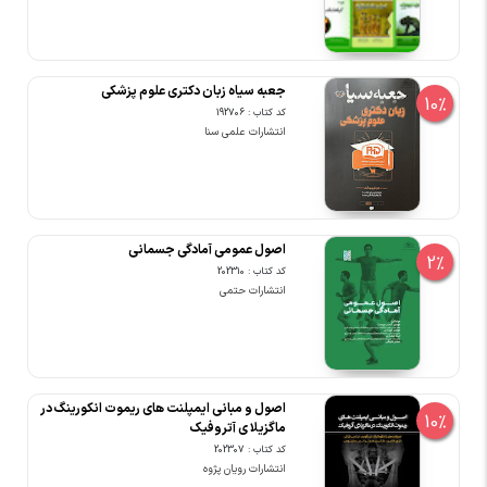
جعبه سیاه زبان دکتری علوم پزشکی
10%
کد کتاب : 192706
انتشارات علمی سنا
اصول عمومی آمادگی جسمانی
2%
کد کتاب : 202310
انتشارات حتمی
اصول و مبانی ایمپلنت های ریموت انکورینگ در
10%
ماگزیلا ی آتروفیک
کد کتاب : 202307
انتشارات رویان پژوه