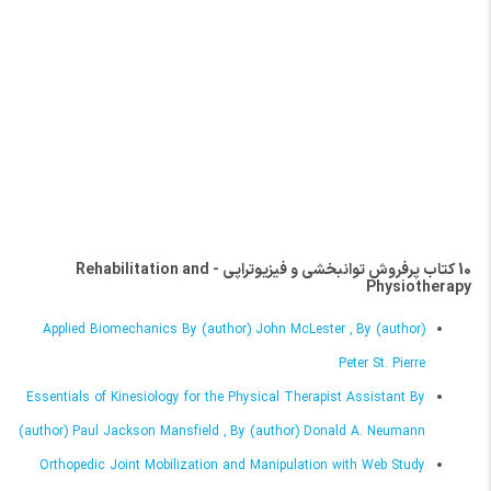
قلبی و ریوی، توانبخشی عصبی، و مدیریت درد نیز به‌طور دقیق
بررسی می‌شوند. همچنین، این منابع به بررسی موارد بالینی
واقعی و ارائه تمرینات و تکنیک‌های عملی پرداخته و با استفاده از
تصاویر، نمودارها و جداول، به فهم بهتر مفاهیم کمک می‌کنند.
کتاب‌های لاتین در زمینه توانبخشی و فیزیوتراپی با تأکید بر
دانش علمی به‌روز و کاربردهای عملی، به ارتقای کیفیت آموزش و
بهبود عملکرد حرفه‌ای در حوزه توانبخشی و فیزیوتراپی کمک
شایانی می‌کنند و برای آموزش و به‌روزرسانی دانش و مهارت‌های
10 کتاب پرفروش توانبخشی و فیزیوتراپی - Rehabilitation and
حرفه‌ای در این حوزه بسیار ضروری و مفید هستند.
Physiotherapy
Applied Biomechanics By (author) John McLester , By (author)
Peter St. Pierre
Essentials of Kinesiology for the Physical Therapist Assistant By
(author) Paul Jackson Mansfield , By (author) Donald A. Neumann
Orthopedic Joint Mobilization and Manipulation with Web Study