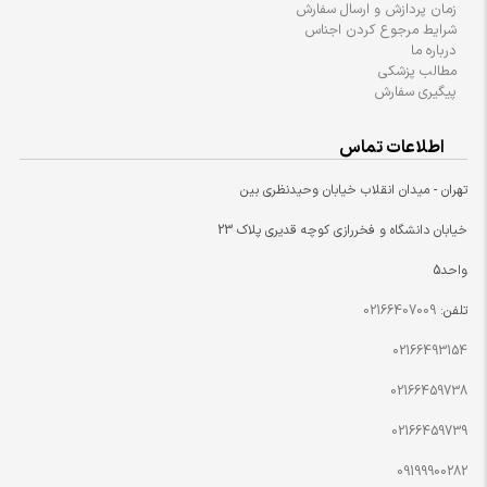
زمان پردازش و ارسال سفارش
شرایط مرجوع کردن اجناس
درباره ما
مطالب پزشکی
پیگیری سفارش
اطلاعات تماس
تهران - میدان انقلاب خیابان وحیدنظری بین
خیابان دانشگاه و فخررازی کوچه قدیری پلاک 23
واحد5
تلفن:
02166407009
02166493154
02166459738
02166459739
09199900282