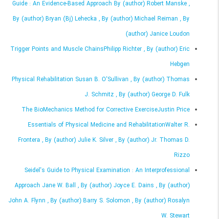
Guide : An Evidence-Based Approach By (author) Robert Manske ,
By (author) Bryan (Bj) Lehecka , By (author) Michael Reiman , By
(author) Janice Loudon
Trigger Points and Muscle ChainsPhilipp Richter , By (author) Eric
Hebgen
Physical Rehabilitation Susan B. O'Sullivan , By (author) Thomas
J. Schmitz , By (author) George D. Fulk
The BioMechanics Method for Corrective ExerciseJustin Price
Essentials of Physical Medicine and RehabilitationWalter R.
Frontera , By (author) Julie K. Silver , By (author) Jr. Thomas D.
Rizzo
Seidel's Guide to Physical Examination : An Interprofessional
Approach Jane W. Ball , By (author) Joyce E. Dains , By (author)
John A. Flynn , By (author) Barry S. Solomon , By (author) Rosalyn
W. Stewart