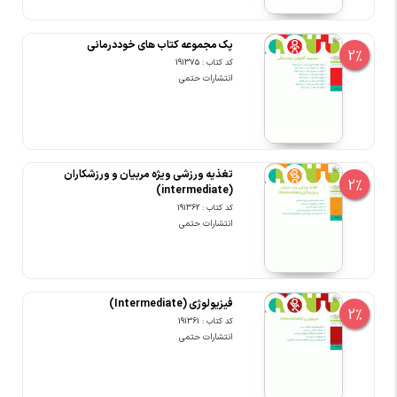
پک مجموعه کتاب های خوددرمانی
2%
کد کتاب : 191375
انتشارات حتمی
تغذیه ورزشی ویژه مربیان و ورزشکاران
2%
(intermediate)
کد کتاب : 191362
انتشارات حتمی
فیزیولوژی (Intermediate)
2%
کد کتاب : 191361
انتشارات حتمی