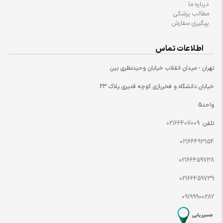
درباره ما
مطالب پزشکی
پیگیری سفارش
اطلاعات تماس
تهران - میدان انقلاب خیابان وحیدنظری بین
خیابان دانشگاه و فخررازی کوچه قدیری پلاک 23
واحد5
تلفن:
02166407009
02166493154
02166459738
02166459739
09199900282