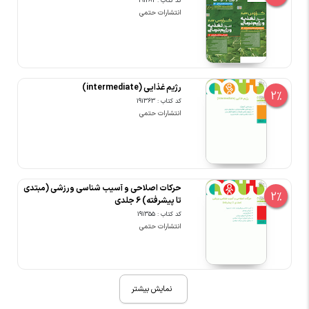
کد کتاب : 191282
انتشارات حتمی
رژیم غذایی (intermediate)
2%
کد کتاب : 191363
انتشارات حتمی
حرکات اصلاحی و آسیب شناسی ورزشی (مبتدی
2%
تا پیشرفته) 6 جلدی
کد کتاب : 191355
انتشارات حتمی
نمایش بیشتر