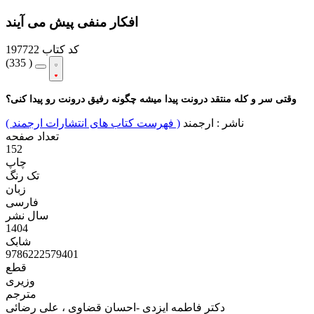
افکار منفی پیش می آیند
کد کتاب
197722
(
335 )
وقتی سر و کله منتقد درونت پیدا میشه چگونه رفیق درونت رو پیدا کنی؟
ناشر :
ارجمند
( فهرست کتاب های انتشارات ارجمند )
تعداد صفحه
152
چاپ
تک رنگ
زبان
فارسی
سال نشر
1404
شابک
9786222579401
قطع
وزیری
مترجم
دکتر فاطمه ایزدی -احسان قضاوی ، علی رضائی