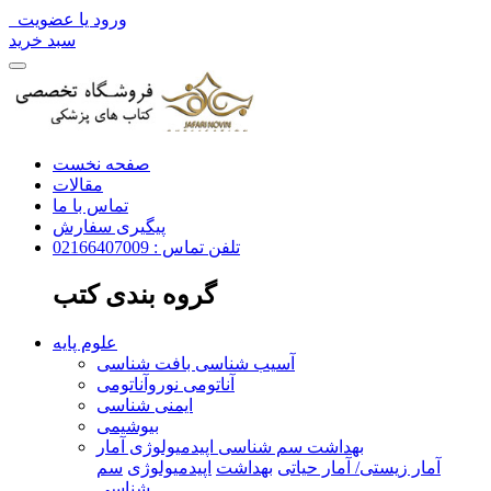
ورود یا عضویت
سبد خرید
صفحه نخست
مقالات
تماس با ما
پیگیری سفارش
تلفن تماس : 02166407009
گروه بندی کتب
علوم پایه
آسیب شناسی بافت شناسی
آناتومی نوروآناتومی
ایمنی شناسی
بیوشیمی
بهداشت سم شناسی اپیدمیولوژی آمار
آمار زیستی/ آمار حیاتی
بهداشت
اپیدمیولوژی
سم
شناسی