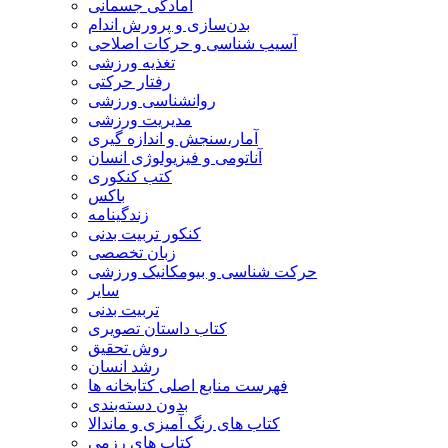
آمادگی جسمانی
بدن‌سازی و پرورش اندام
آسیب شناسی و حرکات اصلاحی
تغذیه ورزشی
رفتار حرکتی
روانشناسی ورزشی
مدیریت ورزشی
آمار،سنجش و اندازه گیری
آناتومی و فیزیولوژی انسان
کتب کنکوری
باکس
زندگینامه
کنکور تربیت بدنی
زبان تخصصی
حرکت شناسی و بیومکانیک ورزشی
سایر
تربیت بدنی
کتاب داستان تصویری
روش تحقیق
رشد انسان
فهرست منابع اصلی کتابخانه ها
بدون دسته‌بندی
کتاب های رنگ آمیزی و ماندالا
کتاب های رزمی