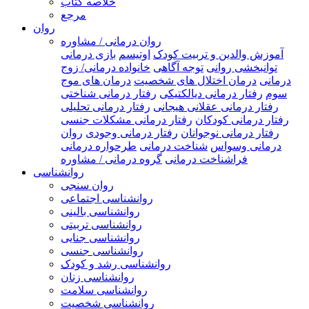
خلاصه کتاب
مرجع
روان
روان درمانی / مشاوره
آموزش والدین و تربیت کودک
اوتیسم
بازی درمانی
توانبخشی روانی
توجه آگاهی
خانواده درمانی/ زوج
درمانی
درمان اختلال های شخصیت
درمان های موج
سوم
رفتار درمانی دیالکتیکی
رفتار درمانی شناختی
رفتار درمانی عقلانی هیجانی
رفتار درمانی تحلیلی
رفتار درمانی کودکان
رفتار درمانی مشکلات جنسی
رفتار درمانی نوجوانان
رفتار درمانی وجودی
روان
درمانی وسواس
شناخت درمانی
طرحواره درمانی
فراشناخت درمانی
گروه درمانی / مشاوره
روانشناسی
روان سنجی
روانشناسی اجتماعی
روانشناسی بالینی
روانشناسی تربیتی
روانشناسی جنایی
روانشناسی جنسی
روانشناسی رشد و کودک
روانشناسی زنان
روانشناسی سلامت
روانشناسی شخصیت