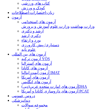
کتاب های ورزشی
کودک و ورزش
زبان-اختصارات-اصطلاحات
آزمون
آزمون های استخدامی
وزارت بهداشت
وزارت علوم
آموزش و پرورش
ارشد و دکتری
دکتری
ارشد
بورد و ارتقاء
دستیاری/ پیش کارورزی
علوم پایه
آزمون های بین المللی
آزمون تركيه YÖS
آزمون های استرالیا
آزمون های کانادا
آزمون آیمت ایتالیا IMAT
آزمون های آمریکا
آزمون های انگلیس
آزمون های امارت متحده عربی(دبی)DHA
آزمون های داروسازی کانادا و آمریکا PCAT
دروس عمومی
دندانپزشکی
مجموعه سوالات