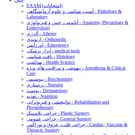
EXAM (امتحانات)
آسیب شناسی و علوم آزمایشگاهی - Pathology &
Laboratory
آناتومی، جنین و فیزیولوژی - Anatomy, Physiology &
Embryology
آلرژی - Allergy
ارتوپدی - Orthopedic
اورژانس - Emergency
ابزار پزشکی - medical tools
بافت شناسی - Histology
بهداشت - Health Science
بیهوشی و مراقبت های ویژه - Anesthesia & Critical
Care
بیوشیمی - Biochemistry
پرستاری - Nursing
پوست - Dermatology
تغذیه - Nutrition
توانبخشی و فیزیوتراپی - Rehabilitation and
Physiotherapy
جراحی پلاستیک - Plastic Surgery
جراحی عمومی - General Surgery
جراحی قلب، عروق و توراکس - Cardiac, Vascular &
Thoracic Surgery