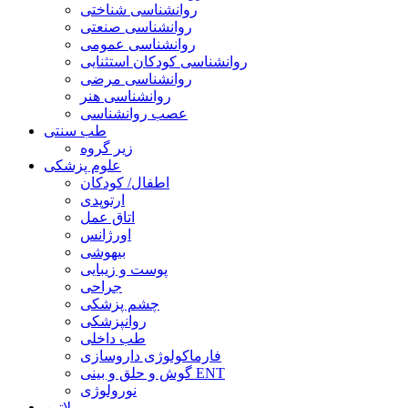
روانشناسی شناختی
روانشناسی صنعتی
روانشناسی عمومی
روانشناسی کودکان استثنایی
روانشناسی مرضی
روانشناسی هنر
عصب روانشناسی
طب سنتی
زیر گروه
علوم پزشکی
اطفال/ کودکان
ارتوپدی
اتاق عمل
اورژانس
بیهوشی
پوست و زیبایی
جراحی
چشم پزشکی
روانپزشکی
طب داخلی
فارماکولوژی داروسازی
گوش و حلق و بینی ENT
نورولوژی
لاتین