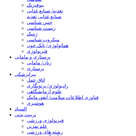
بیوفیزیک
تغذیه/ صنایع غذایی
صنایع غذایی
تغذیه
جنین شناسی
زیست شناسی
ژنتیک
میکروب شناسی
هماتولوژی/ بانک خون
فیزیولوژی
پرستاری و مامایی
زنان/ مامایی
پرستاری
پیراپزشکی
اتاق عمل
رادیولوژی/ پرتونگاری
علوم آزمایشگاهی
فناوری اطلاعات سلامت/ انفورماتیک
هوشبری
المپیاد
تربیت بدنی
فیزیولوژی ورزشی
علم تمرین
رشته های ورزشی