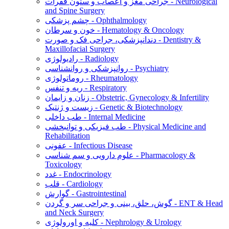
جراحی مغز و اعصاب و ستون فقرات - Neurological
and Spine Surgery
چشم پزشکی - Ophthalmology
خون و سرطان - Hematology & Oncology
دندانپزشکی، جراحی فک و صورت - Dentistry &
Maxillofacial Surgery
رادیولوژی - Radiology
روانپزشکی و روانشناسی - Psychiatry
روماتولوژی - Rheumatology
ریه و تنفس - Respiratory
زنان و زایمان - Obstetric, Gynecology & Infertility
زیست و ژنتیک - Genetic & Biotechnology
طب داخلی - Internal Medicine
طب فیزیکی و توانبخشی - Physical Medicine and
Rehabilitation
عفونی - Infectious Disease
علوم دارویی و سم شناسی - Pharmacology &
Toxicology
غدد - Endocrinology
قلب - Cardiology
گوارش - Gastrointestinal
گوش، حلق، بینی و جراحی سر و گردن - ENT & Head
and Neck Surgery
کلیه و اورولوژی - Nephrology & Urology