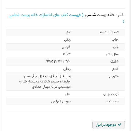
ناشر :
خانه زیست شناسی
( فهرست کتاب های انتشارات خانه زیست شناسی
)
تعداد صفحه
186
چاپ
رنگی
زبان
فارسی
سال نشر
1403
شابک
9786229142370
قطع
رحلی
مترجم
زهرا قزل ایاغ-زینب قزل ایاغ- سحر
جلوداری-سیده شکوفه مجیدیان-شراره
مهستانی نژاد- مهناز حدادی
نوبت چاپ
اول
نویسنده
بروس آلبرتس
موجود در انبار