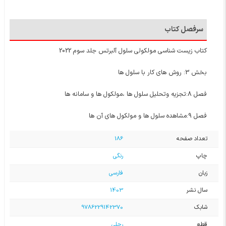
سرفصل کتاب
کتاب زیست شناسی مولکولی سلول آلبرتس جلد سوم 2022
بخش 3: روش های کار با سلول ها
فصل 8:تجزیه وتحلیل سلول ها ،مولکول ها و سامانه ها
فصل 9:مشاهده سلول ها و مولکول های آن ها
تعداد صفحه
186
چاپ
رنگی
زبان
فارسی
سال نشر
1403
شابک
9786229142370
قطع
رحلی