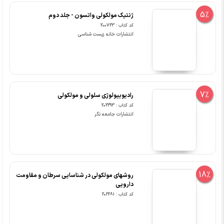
5%
ژنتیک مولکولی واتسون - جلد دوم
کد کتاب : 200723
انتشارات خانه زیست شناسی
7%
رادیوبیولوژی سلولی و مولکولی
کد کتاب : 202293
انتشارات جامعه نگر
18%
روشهای مولکولی در شناسایی سرطان و مقاومت
دارویی
کد کتاب : 202281