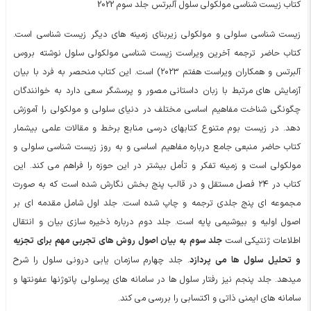
کتاب زیست شناسی مولکولی سلول آلبرتس جلد سوم 2022
زیست شناسی سلولی و مولکولی زیربنای زمینه های دیگر زیست شناسی است.
کتاب حاضر ترجمه آخرین ویراست زیست شناسی مولکولی سلول نوشته بروس
آلبرتس و همکاران ویراست هفتم ۲۰۲۳) است. این کتاب منحصر به فرد با بیان
آزمایش های مرتبط با زبان داستانی مصور و پرسشگر سعی دارد به خوانندگان
چگونگی شناخت مفاهیم اساسی مختلف در دنیای سلولی و مولکولی را آموزش
دهد. در زیست بوم متنوع کتابهای درسی منابع برخط و مقالات علمی بیشمار
کتاب حاضر منبعی جامع درباره مفاهیم اساسی و به روز زیست شناسی سلولی و
مولکولی است و زمینه تفکر و تأمل بیشتر در این حوزه را فراهم می کند. این
کتاب در ۲۴ فصل مستقل و در قالب پنج بخش نگارش شده است که به صورت
مجموعه ای پنج جلدی ترجمه و چاپ شده است. جلد اول شامل مقدمه ای بر
اصول اولیه و بیوشیمی پایه است. جلد دوم درباره ذخیره سازی بیان و انتقال
اطلاعات ژنتیکی است
جلد سوم به بیان اصول روش های تجربی مهم برای تجزیه
. جلد چهارم سازمان یابی درونی سلول را شرح
و تحلیل سلول ها می پردازد
میدهد. جلد پنجم نیز رفتار سلول ها در سامانه های پرسلولی پاتوژنها عفونتها و
سامانه های ایمنی ذاتی و اکتسابی را بررسی می کند.