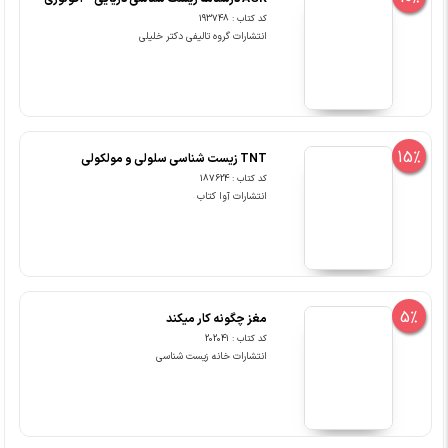
کد کتاب : 193748
انتشارات گروه تالیفی دکتر خلیلی
15%
TNT زیست شناسی سلولی و مولکولی
کد کتاب : 187624
انتشارات آوا کتاب
5%
مغز چگونه کار میکند
کد کتاب : 202041
انتشارات خانه زیست شناسی