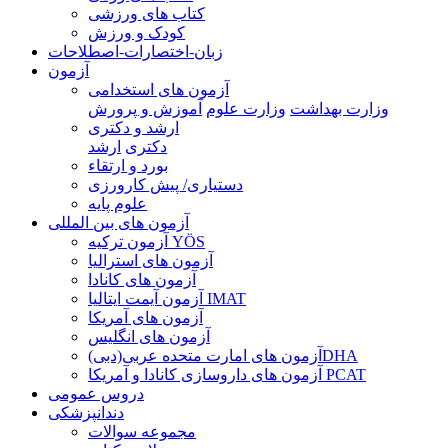
کتاب های ورزشی
کودک و ورزش
زبان-اختصارات-اصطلاحات
آزمون
آزمون های استخدامی
وزارت بهداشت
وزارت علوم
آموزش و پرورش
ارشد و دکتری
دکتری
ارشد
بورد و ارتقاء
دستیاری/ پیش کارورزی
علوم پایه
آزمون های بین المللی
آزمون تركيه YÖS
آزمون های استرالیا
آزمون های کانادا
آزمون آیمت ایتالیا IMAT
آزمون های آمریکا
آزمون های انگلیس
آزمون های امارت متحده عربی(دبی)DHA
آزمون های داروسازی کانادا و آمریکا PCAT
دروس عمومی
دندانپزشکی
مجموعه سوالات