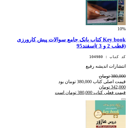
10%
Key book کتاب بانک جامع سوالات پیش کارورزی
(قطب 2 و 3 )اسفند95
کد کتاب : 104980
انتشارات اندیشه رفیع
380,000 تومان
قیمت اصلی کتاب 380,000 تومان بود
342,000 تومان
قیمت فعلی کتاب 380,000 تومان است