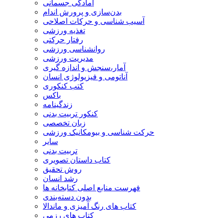
آمادگی جسمانی
بدن‌سازی و پرورش اندام
آسیب شناسی و حرکات اصلاحی
تغذیه ورزشی
رفتار حرکتی
روانشناسی ورزشی
مدیریت ورزشی
آمار،سنجش و اندازه گیری
آناتومی و فیزیولوژی انسان
کتب کنکوری
باکس
زندگینامه
کنکور تربیت بدنی
زبان تخصصی
حرکت شناسی و بیومکانیک ورزشی
سایر
تربیت بدنی
کتاب داستان تصویری
روش تحقیق
رشد انسان
فهرست منابع اصلی کتابخانه ها
بدون دسته‌بندی
کتاب های رنگ آمیزی و ماندالا
کتاب های رزمی