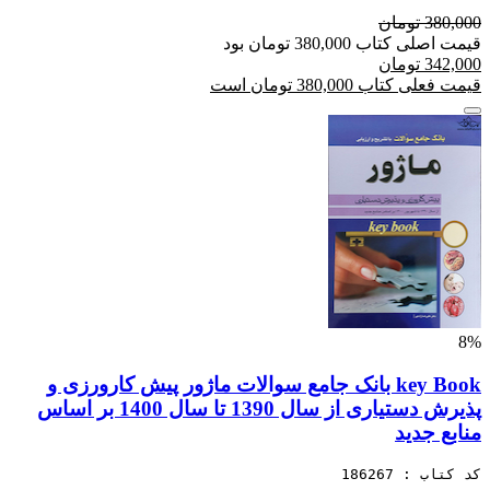
380,000 تومان
قیمت اصلی کتاب 380,000 تومان بود
342,000 تومان
قیمت فعلی کتاب 380,000 تومان است
8%
key Book بانک جامع سوالات ماژور پیش کارورزی و
پذیرش دستیاری از سال 1390 تا سال 1400 بر اساس
منابع جدید
کد کتاب : 186267