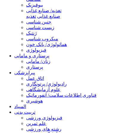
بیوفیزیک
تغذیه/ صنایع غذایی
صنایع غذایی
تغذیه
جنین شناسی
زیست شناسی
ژنتیک
میکروب شناسی
هماتولوژی/ بانک خون
فیزیولوژی
پرستاری و مامایی
زنان/ مامایی
پرستاری
پیراپزشکی
اتاق عمل
رادیولوژی/ پرتونگاری
علوم آزمایشگاهی
فناوری اطلاعات سلامت/ انفورماتیک
هوشبری
المپیاد
تربیت بدنی
فیزیولوژی ورزشی
علم تمرین
رشته های ورزشی