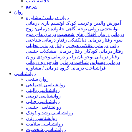
خلاصه کتاب
مرجع
روان
روان درمانی / مشاوره
آموزش والدین و تربیت کودک
اوتیسم
بازی درمانی
توانبخشی روانی
توجه آگاهی
خانواده درمانی/ زوج
درمانی
درمان اختلال های شخصیت
درمان های موج
سوم
رفتار درمانی دیالکتیکی
رفتار درمانی شناختی
رفتار درمانی عقلانی هیجانی
رفتار درمانی تحلیلی
رفتار درمانی کودکان
رفتار درمانی مشکلات جنسی
رفتار درمانی نوجوانان
رفتار درمانی وجودی
روان
درمانی وسواس
شناخت درمانی
طرحواره درمانی
فراشناخت درمانی
گروه درمانی / مشاوره
روانشناسی
روان سنجی
روانشناسی اجتماعی
روانشناسی بالینی
روانشناسی تربیتی
روانشناسی جنایی
روانشناسی جنسی
روانشناسی رشد و کودک
روانشناسی زنان
روانشناسی سلامت
روانشناسی شخصیت