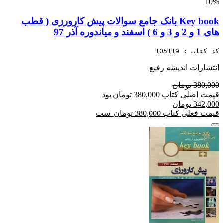
10%
Key book بانک جامع سوالات پیش کارورزی ( قطب
های 1 و 2 و 3 و 6 ) اسفند و میاندوره آذر 97
کد کتاب : 105119
انتشارات اندیشه رفیع
380,000 تومان
قیمت اصلی کتاب 380,000 تومان بود
342,000 تومان
قیمت فعلی کتاب 380,000 تومان است