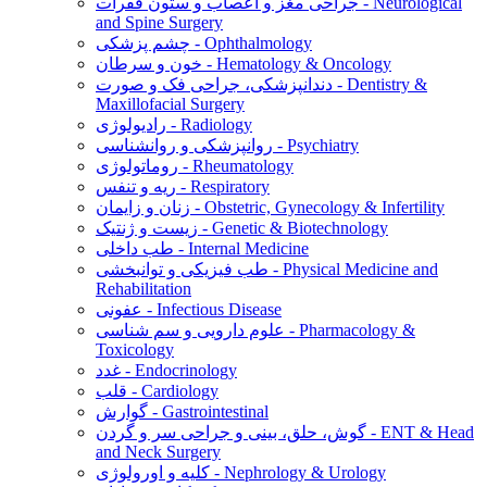
جراحی مغز و اعصاب و ستون فقرات - Neurological
and Spine Surgery
چشم پزشکی - Ophthalmology
خون و سرطان - Hematology & Oncology
دندانپزشکی، جراحی فک و صورت - Dentistry &
Maxillofacial Surgery
رادیولوژی - Radiology
روانپزشکی و روانشناسی - Psychiatry
روماتولوژی - Rheumatology
ریه و تنفس - Respiratory
زنان و زایمان - Obstetric, Gynecology & Infertility
زیست و ژنتیک - Genetic & Biotechnology
طب داخلی - Internal Medicine
طب فیزیکی و توانبخشی - Physical Medicine and
Rehabilitation
عفونی - Infectious Disease
علوم دارویی و سم شناسی - Pharmacology &
Toxicology
غدد - Endocrinology
قلب - Cardiology
گوارش - Gastrointestinal
گوش، حلق، بینی و جراحی سر و گردن - ENT & Head
and Neck Surgery
کلیه و اورولوژی - Nephrology & Urology