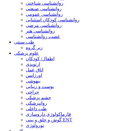
روانشناسی شناختی
روانشناسی صنعتی
روانشناسی عمومی
روانشناسی کودکان استثنایی
روانشناسی مرضی
روانشناسی هنر
عصب روانشناسی
طب سنتی
زیر گروه
علوم پزشکی
اطفال/ کودکان
ارتوپدی
اتاق عمل
اورژانس
بیهوشی
پوست و زیبایی
جراحی
چشم پزشکی
روانپزشکی
طب داخلی
فارماکولوژی داروسازی
گوش و حلق و بینی ENT
نورولوژی
لاتین