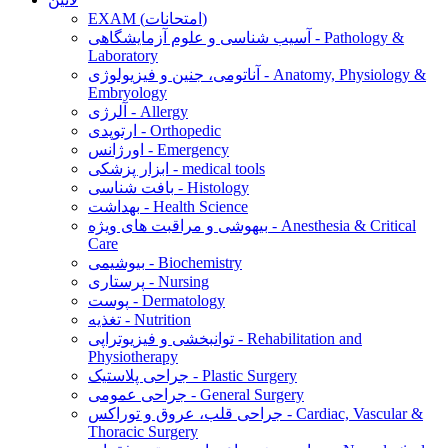
EXAM (امتحانات)
آسیب شناسی و علوم آزمایشگاهی - Pathology &
Laboratory
آناتومی، جنین و فیزیولوژی - Anatomy, Physiology &
Embryology
آلرژی - Allergy
ارتوپدی - Orthopedic
اورژانس - Emergency
ابزار پزشکی - medical tools
بافت شناسی - Histology
بهداشت - Health Science
بیهوشی و مراقبت های ویژه - Anesthesia & Critical
Care
بیوشیمی - Biochemistry
پرستاری - Nursing
پوست - Dermatology
تغذیه - Nutrition
توانبخشی و فیزیوتراپی - Rehabilitation and
Physiotherapy
جراحی پلاستیک - Plastic Surgery
جراحی عمومی - General Surgery
جراحی قلب، عروق و توراکس - Cardiac, Vascular &
Thoracic Surgery