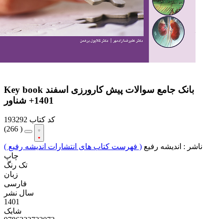
Key book بانک جامع سوالات پیش کارورزی اسفند
1401+ شناور
کد کتاب
193292
(
266 )
ناشر :
اندیشه رفیع
( فهرست کتاب های انتشارات اندیشه رفیع )
چاپ
تک رنگ
زبان
فارسی
سال نشر
1401
شابک