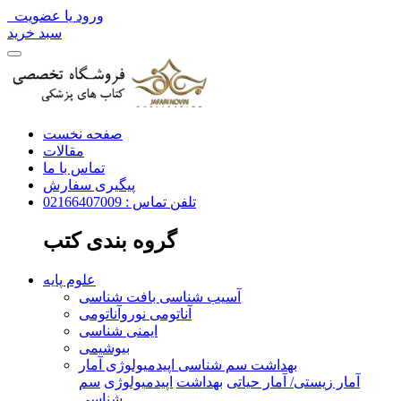
ورود یا عضویت
سبد خرید
صفحه نخست
مقالات
تماس با ما
پیگیری سفارش
تلفن تماس : 02166407009
گروه بندی کتب
علوم پایه
آسیب شناسی بافت شناسی
آناتومی نوروآناتومی
ایمنی شناسی
بیوشیمی
بهداشت سم شناسی اپیدمیولوژی آمار
آمار زیستی/ آمار حیاتی
بهداشت
اپیدمیولوژی
سم
شناسی