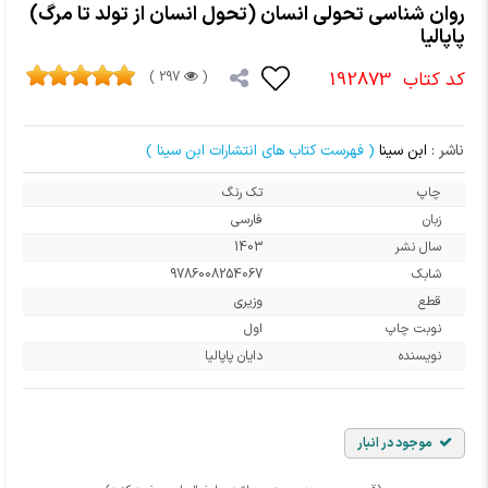
روان شناسی تحولی انسان (تحول انسان از تولد تا مرگ)
پاپالیا
کد کتاب
192873
297 )
(
ناشر :
ابن سینا
( فهرست کتاب های انتشارات ابن سینا )
چاپ
تک رنگ
زبان
فارسی
سال نشر
1403
شابک
9786008254067
قطع
وزیری
نوبت چاپ
اول
نویسنده
دایان پاپالیا
موجود در انبار