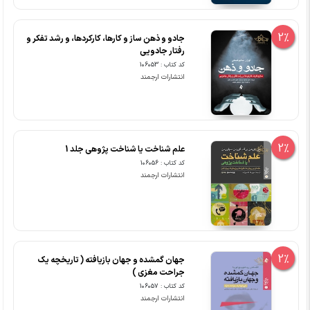
2%
جادو و ذهن ساز و کارها، کارکردها، و رشد تفکر و
رفتار جادویی
کد کتاب : 106053
انتشارات ارجمند
2%
علم شناخت یا شناخت پژوهی جلد 1
کد کتاب : 106056
انتشارات ارجمند
2%
جهان گمشده و جهان بازیافته ( تاریخچه یک
جراحت مغزی )
کد کتاب : 106057
انتشارات ارجمند