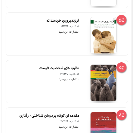
5%
فرزندپروری خردمندانه
کد کتاب : 199949
انتشارات ابن سینا
5%
نظریه های شخصیت فیست
کد کتاب : 192570
انتشارات ابن سینا
8%
مقدمه ای کوتاه بر درمان شناختی - رفتاری
کد کتاب : 192569
انتشارات ابن سینا