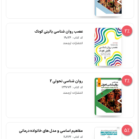
2%
عصب روان شناسی بالینی کودک
کد کتاب : 190126
انتشارات ارجمند
2%
روان شناسی تحولی 2
کد کتاب : 132774
انتشارات ارجمند
5%
مفاهیم اساسی و مدل های خانواده درمانی
کد کتاب : 202162