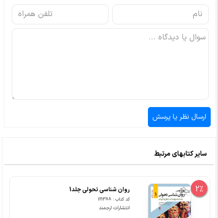
سایر کتابهای مرتبط
2%
روان شناسی تحولی جلد1
کد کتاب : 121388
انتشارات ارجمند