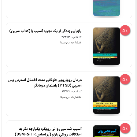
5%
بازیابی زندگی از یک تجربه آسیب زا (کتاب تمرین)
کد کتاب : 192473
انتشارات ابن سینا
5%
درمان رویارویی طولانی مدت اختلال استرس پس
آسیبی (PTSD) راهنمای درمانگر
کد کتاب : 192472
انتشارات ابن سینا
5%
آسیب شناسی روانی رویکرد یکپارچه نگر به
اختلالات روانی بارلو (بر اساس DSM-5-TR)