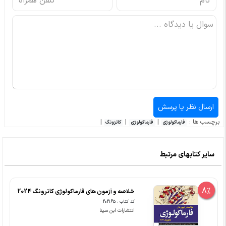
برچسب ها :
|
|
|
فارماکولوژی
فارماکولوژی
کاتزونگ
سایر کتابهای مرتبط
8%
خلاصه و آزمون های فارماکولوژی کاترونگ 2024
کد کتاب : 202165
انتشارات ابن سینا