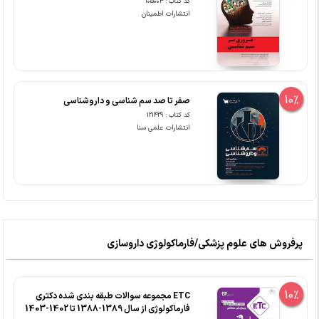
کد کتاب : 105004
انتشارات اطمینان
10%
صفر تا صد سم شناسی و داروشناسی
کد کتاب : 121429
انتشارات علمی سنا
پرفروش های علوم پزشکی/فارماکولوژی داروسازی
10%
ETC مجموعه سوالات طبقه بندی شده دکتری
فارماکولوژی از سال 1389-1388 تا 1402-1403