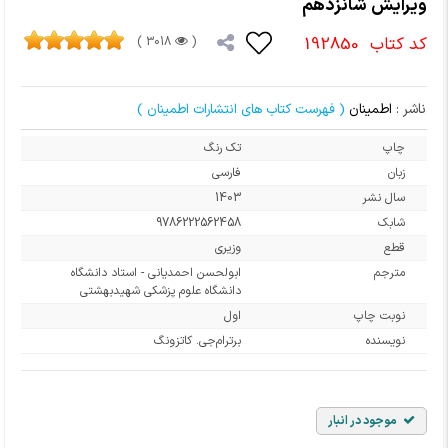
ویرایش شانزدهم
کد کتاب
192850
3018 )
(
ناشر :
اطمینان
( فهرست کتاب های انتشارات اطمینان )
چاپ
تک رنگ
زبان
فارسی
سال نشر
1403
شابک
9786222562458
قطع
وزیری
مترجم
ابولحسن احمدیانی - استاد دانشگاه
دانشگاه علوم پزشکی شهیدبهشتی
نوبت چاپ
اول
نویسنده
برترام‌جی. کاتزونگ
موجود در انبار