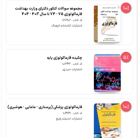
10%
مجموعه سوالات کنکور دکترای وزارت بهداشت
فارماکولوژی 75 - 74 تا سال 403 - 404
کد کتاب : 187902
انتشارات کتابخانه فرهنگ
5%
چکیده فارماکولوژی پایه
کد کتاب : 101343
انتشارات حیدری
10%
فارماکولوژی پزشکی (پرستاری - مامایی - هوشبری)
کد کتاب : 104969
انتشارات اندیشه رفیع