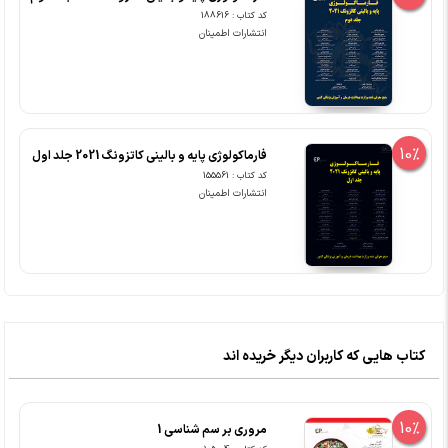
کد کتاب : 188616
انتشارات اطمینان
10%
فارماکولوژی پایه و بالینی کاتزونگ 2021 جلد اول
کد کتاب : 155561
انتشارات اطمینان
کتاب هایی که کاربران دیگر خریده اند
10%
مروری بر سم شناسی 1