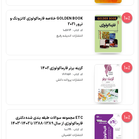
10%
GOLDEN BOOK خلاصه فارماکولوژی کاتزونگ و
ترور 2021
کد کتاب : 105714
انتشارات اندیشه رفیع
10%
گزینه برتر فارماکولوژی 1402
کد کتاب : 188158
انتشارات پروانه دانش
10%
ETC مجموعه سوالات طبقه بندی شده دکتری
فارماکولوژی از سال 1389-1388 تا 1402-1403
کد کتاب : 100199
انتشارات اطمینان