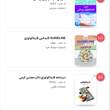
کد کتاب : 190402
انتشارات حیدری
10%
GUIDELINE گایدلاین فارماکولوژی
کد کتاب : 105501
انتشارات فرهنگ فردا
5%
درسنامه فارماکولوژی دکتر مجتبی کرمی
کد کتاب : 132730
انتشارات طرلان