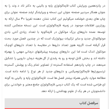
در پانزدهمین ویرایش کتاب فارماکولوژی پایه و بالینی به دکتر تاد د وند را به
عنوان همکار سردبیر صفحه عنوان این نسخه و ویرایشگر ارشد صفحه عنوان برای
چاپ های بعدی خوشامد میگوئیم این کتاب نشان دهنده تقریبا ۴۰ سال ارائه به
روزترین اطلاعات موجود در زمینه فارماکولوژی است. این نسخه منعکس کننده
توسعه عمده داروهای بزرگ مولکول در فارماکوپه با تعداد زیادی آنتی بادی
مونوکلونال جدید و سایر ترکیبات بیولوژیک است که در چندین فصل مورد بحث
قرار گرفته است. اگرچه هنوز تعداد داروها در مقایسه با تعداد داروهای کوچک
مولکول اندک است اما این داروهای پیچیده پیشرفتهای درمانی مهمی را بهمراه
داشته اند و بخش قابل توجه و رو به رشدی از کل هزینه درمان دارویی را تشکیل
میدهند در چاپ پانزدهم استفاده گسترده از تصاویر تمام رنگ و پوشش گسترده
ترنسپورترها فارماکوژنومیکس و داروهای جدید از هر نوع را ادامه داده است.
مطالعه موارد بالینی همراه بیشتر فصل ها است. فارماکولوژی پایه و بالینی به گونه
ای طراحی شده است که یک کتاب درسی فارماکولوژی جامع معتبر و خواندنی برای
دانشجویان در هر یک از علوم بهداشتی را ارائه دهد.
سرفصل کتاب