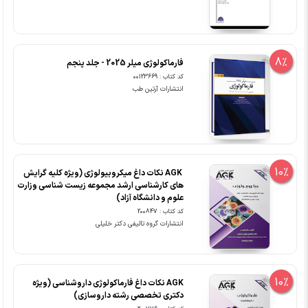
8%
فارماکولوژی میلر 2025 - جلد پنجم
کد کتاب : 00123669
انتشارات آرتین طب
10%
‏ AGK نکات داغ میکروبیولوژی (ویژه کلیه گرایش
های کارشناسی ارشد مجموعه زیست شناسی وزارت
علوم و دانشگاه آزاد)
کد کتاب : 200847
انتشارات گروه تالیفی دکتر خلیلی
10%
AGK نکات داغ فارماکولوژی داروشناسی (ویژه
دکتری تخصصی رشته داروسازی)