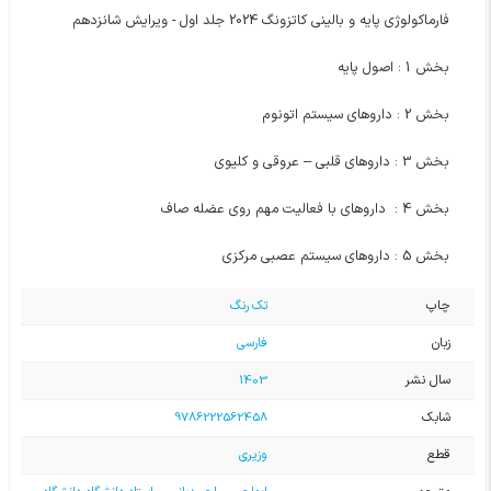
فارماکولوژی پایه و بالینی کاتزونگ 2024 جلد اول - ویرایش شانزدهم
بخش 1 : اصول پایه
بخش 2 : داروهای سیستم اتونوم
بخش 3 : داروهای قلبی – عروقی و کلیوی
بخش 4 : داروهای با فعالیت مهم روی عضله صاف
بخش 5 : داروهای سیستم عصبی مرکزی
چاپ
تک رنگ
زبان
فارسی
سال نشر
1403
شابک
9786222562458
قطع
وزیری