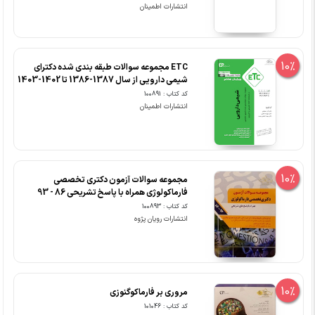
انتشارات اطمینان
10%
ETC مجموعه سوالات طبقه بندی شده دکترای
شیمی دارویی از سال 1387-1386 تا 1402-1403
کد کتاب : 100891
انتشارات اطمینان
10%
مجموعه سوالات آزمون دکتری تخصصی
فارماکولوژی همراه با پاسخ تشریحی 86 - 93
کد کتاب : 100893
انتشارات رویان پژوه
10%
مروری بر فارماکوگنوزی
کد کتاب : 101046