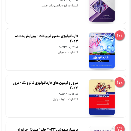
کد کتاب : 200776
انتشارات گروه تالیفی دکتر خلیلی
10%
فارماکولوژی مصور لیپینکات - ویرایش هشتم
2023
کد کتاب : 200732
انتشارات اطمینان
10%
مرور و آزمون های فارماکولوژی کاتزونگ - ترور
2024
کد کتاب : 200586
انتشارات اندیشه رفیع
7%
پرستار بیهوشی 2023 جلد1 مسائل حرفه ای