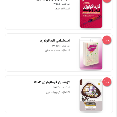
کد کتاب : 191175
انتشارات حتمی
10%
استخدامی فارماکولوژی
کد کتاب : 198558
انتشارات سامان سنجش
10%
گزینه برتر فارماکولوژی 1403
کد کتاب : 197720
انتشارات تیمورزاده نوین