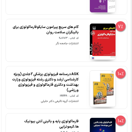
7%
گام های سریع پیرامون سایکوفارماکولوژی برای
بالینگران سلامت روان
کد کتاب : 201873
انتشارات جامعه نگر
10%
AGK درسنامه فیزیولوژی پزشکی 2جلدی (ویژه
کارشناسی ارشد و دکتری رشته فیزیولوژی وزارت
بهداشت و دکتری فارماکولوژی و فیزیولوژی
ورزشی)
کد کتاب : 192248
انتشارات گروه تالیفی دکتر خلیلی
10%
فارماکولوژی پایه و بالینی آنتی بیوتیک
ها،کیموتراپی