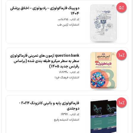
5%
دوپینگ فارماکولوژی – رادیولوژی – اخلاق پزشکی
1404
کد کتاب : 00110715
انتشارات آرتین طب
10%
question bank آزمون های تمرینی فارماکولوژی
سطر به سطر میکرو طبقه بندی شده (براساس
رفرنس جدید 1405)
کد کتاب : 188340
انتشارات فرهنگ فردا
10%
فارماکولوژی پایه و بالینی کاتزونگ 2024 -
دوجلدی
کد کتاب : 193921
انتشارات اندیشه رفیع