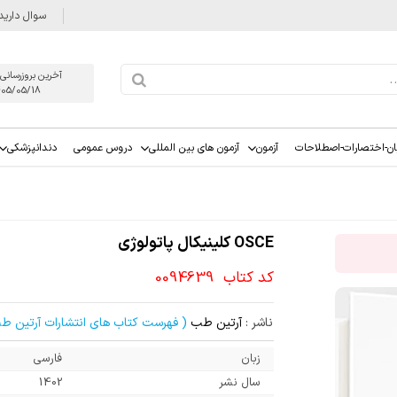
سوال دارید
آخرین بروزرسانی
405/05/18
ان-اختصارات-اصطلاحات
آزمون
آزمون های بین المللی
دروس عمومی
دندانپزشکی
OSCE کلینیکال پاتولوژی
کد کتاب
0094639
ناشر :
آرتین طب
( فهرست کتاب های انتشارات آرتین ط
زبان
فارسی
سال نشر
1402