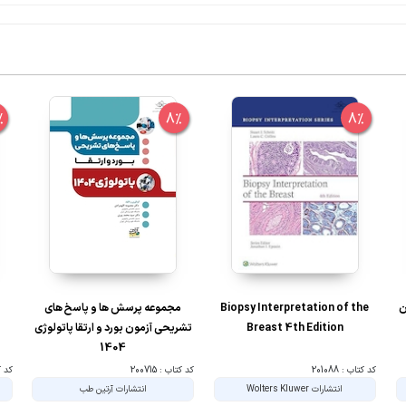
%
8%
8%
ن
Biopsy Interpretation of the
مجموعه پرسش ها و پاسخ های
Breast 4th Edition
تشریحی آزمون بورد و ارتقا پاتولوژی
1404
کد کتاب : 201088
کد کتاب : 200715
کد کتا
انتشارات Wolters Kluwer
انتشارات آرتین طب