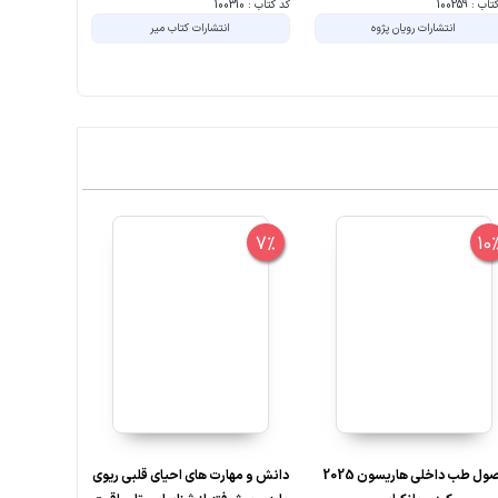
ب : 100259
کد کتاب : 100310
کد کتاب : 100326
انتشارات رویان پژوه
انتشارات کتاب میر
انت
10%
7%
10
اصول طب داخلی هاریسون 2025
دانش و مهارت های احیای قلبی ریوی
تعادل ب