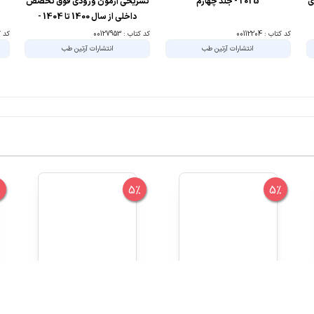
ی
2025 - جلد چهارم
تشریحی آزمون ورودی فوق تخصص
داخلی از سال 1400 تا 1404 -
براساس هاریسون 2025
کد کتاب : 00112204
کد کتاب : 00127953
کد کتا
انتشارات آرتین طب
انتشارات آرتین طب
%
5%
5%