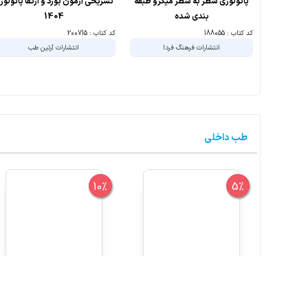
پاتولوژی سطر به سطر میکرو طبقه
تشریحی آزمون بورد و ارتقا پاتولوژ
بندی شده
1404
کد کتاب : 188055
کد کتاب : 200715
انتشارات فرهنگ فردا
انتشارات آرتین طب
طب داخلی
10%
5%