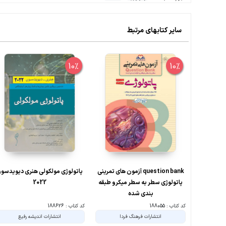
سایر کتابهای مرتبط
10%
10%
question bank آزمون های تمرینی
پاتولوژی مولکولی هنری دیویدسو
پاتولوژی سطر به سطر میکرو طبقه
2022
بندی شده
کد کتاب : 188055
کد کتاب : 188626
انتشارات فرهنگ فردا
انتشارات اندیشه رفیع