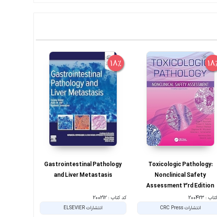
8%
18%
18
Toxicologic Pathology:
Gastrointestinal Pathology
مجموعه سوا
and Liver Metastasis
Nonclinical Safety
Assessment 3rd Edition
ب : 200423
کد کتاب : 200212
کد کتاب : 00113662
انتشارات CRC Press
انتشارات ELSEVIER
ان