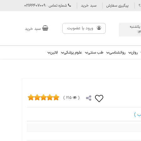
؟
پیگیری سفارش
سبد خرید
شماره تماس : 02166407009
 يكشنبه
ورود یا عضویت
سبد خرید
1
روان
روانشناسی
طب سنتی
علوم پزشکی
لاتین
215 )
(
ب )