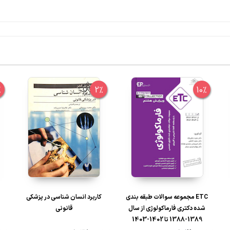
%
2%
10%
ETC مجموعه سوالات طبقه بندی
کاربرد انسان شناسی در پزشکی
شده دکتری فارماکولوژی از سال
قانونی
1389-1388 تا 1402-1403