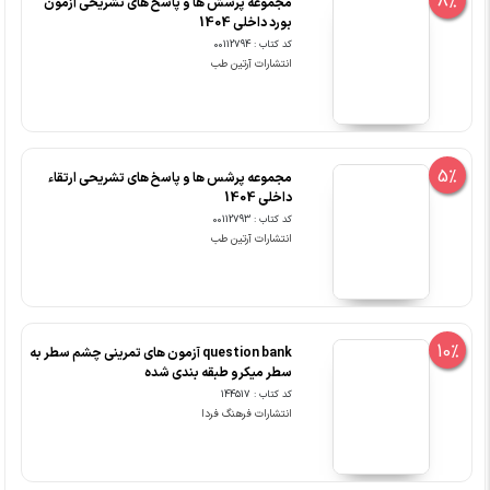
8%
مجموعه پرسش ها و پاسخ های تشریحی آزمون
بورد داخلی 1404
کد کتاب : 00112794
انتشارات آرتین طب
5%
مجموعه پرشس ها و پاسخ های تشریحی ارتقاء
داخلی 1404
کد کتاب : 00112793
انتشارات آرتین طب
10%
question bank آزمون های تمرینی چشم سطر به
سطر میکرو طبقه بندی شده
کد کتاب : 144517
انتشارات فرهنگ فردا