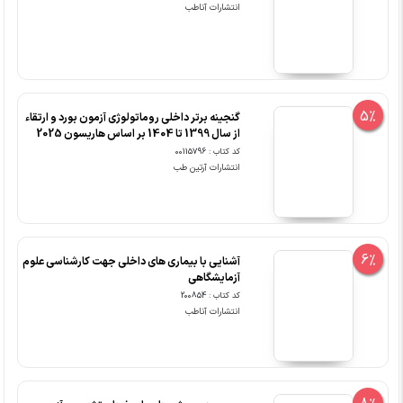
انتشارات آناطب
5%
گنجینه برتر داخلی روماتولوژی آزمون بورد و ارتقاء
از سال 1399 تا 1404 بر اساس هاریسون 2025
کد کتاب : 00115796
انتشارات آرتین طب
6%
آشنایی با بیماری های داخلی جهت کارشناسی علوم
آزمایشگاهی
کد کتاب : 200854
انتشارات آناطب