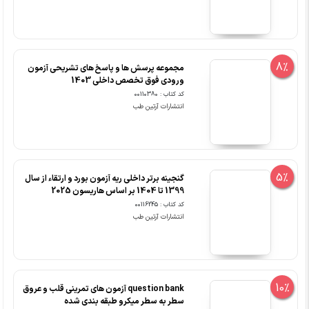
8%
مجموعه پرسش ها و پاسخ های تشریحی آزمون
ورودی فوق تخصص داخلی 1403
کد کتاب : 00110380
انتشارات آرتین طب
5%
گنجینه برتر داخلی ریه آزمون بورد و ارتقاء از سال
1399 تا 1404 بر اساس هاریسون 2025
کد کتاب : 00116245
انتشارات آرتین طب
10%
question bank آزمون های تمرینی قلب و عروق
سطر به سطر میکرو طبقه بندی شده