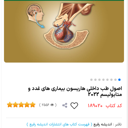
اصول طب داخلی هاریسون بیماری های غدد و
متابولیسم 2022
کد کتاب
189020
2556 )
(
ناشر :
اندیشه رفیع
( فهرست کتاب های انتشارات اندیشه رفیع )