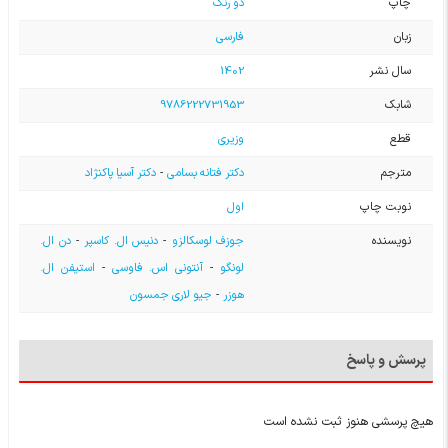
چاپ
دو رنگ
زبان
فارسی
سال نشر
1402
شابک
9786222731953
قطع
وزیری
مترجم
دکتر فتانه بسامی
-
دکتر آسیا پاکنژاد
نوبت چاپ
اول
نویسنده
جوزف لوسکالزو
-
دنیس ال. کاسپر
-
دن ال.
لونگو
-
آنتونی اس. فاوسی
-
استیفن ال.
هوزر
-
جیو لاری جمسون
پرسش و پاسخ
هیچ پرسشی هنوز ثبت نشده است