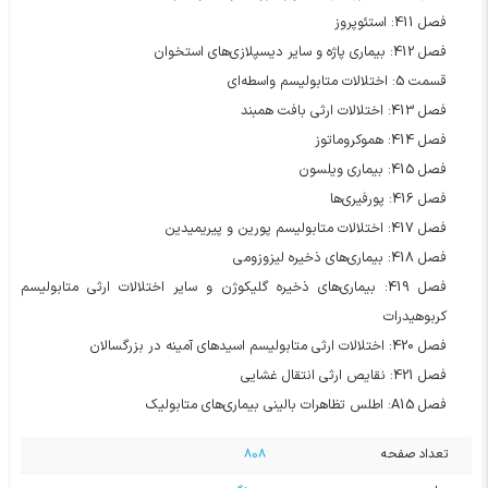
فصل 411: استئوپروز
فصل 412: بیماری پاژه و سایر دیسپلازی‌های استخوان
قسمت 5: اختلالات متابولیسم واسطه‌ای
فصل 413: اختلالات ارثی بافت همبند
فصل 414: هموکروماتوز
فصل 415: بیماری ویلسون
فصل 416: پورفیری‌ها
فصل 417: اختلالات متابولیسم پورین و پیریمیدین
فصل 418: بیماری‌‌های ذخیره لیزوزومی
فصل 419: بیماری‌های ذخیره گلیکوژن و سایر اختلالات ارثی متابولیسم
کربوهیدرات
فصل 420: اختلالات ارثی متابولیسم اسیدهای آمینه در بزرگسالان
فصل 421: نقایص ارثی انتقال غشایی
فصل A15: اطلس تظاهرات بالینی بیماری‌های متابولیک
تعداد صفحه
808