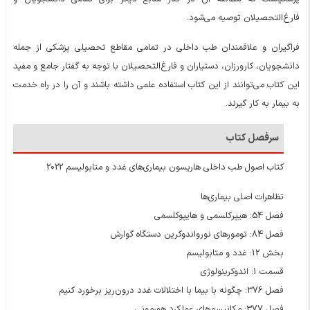
فارغ‌التحصیلان توصیه می‌شود.
فراگیران و علاقمندان طب داخلی در تمامی مقاطع تحصیلی پزشکی از جمله
دانشجویان، کارورزان، دستیاران و فارغ‌التحصیلان با توجه به گفتار جامع و مفید
این کتاب می‌توانند از این کتاب استفاده علمی داشته باشند و آن را در راه خدمت
به بیمار به کار گیرند.
سرفصل کتاب
کتاب اصول طب داخلی هاریسون بیماری‌های غدد و متابولیسم 2022
تظاهرات اصلی بیماری‌ها
فصل 54: هیپرکلسمی و هایپوکلسمی
فصل 84: تومورهای نورواندوکرین دستگاه گوارش
بخش 12: غدد و متابولیسم
قسمت 1: اندوکرینولوژی
فصل 376: چگونه با بیما با اختلالات غدد درون‌ریز برخورد کنیم
فصل 377: مکانیسم‌های عملکرد هورمونی