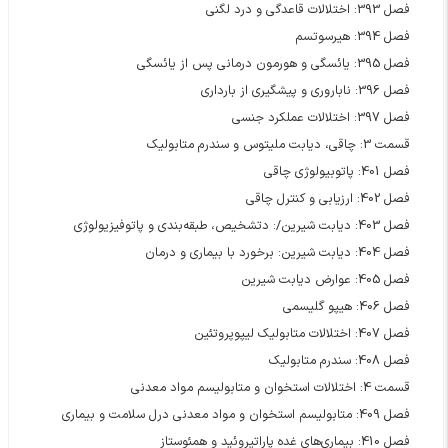
فصل 393: اختلالات قاعدگی و درد لگنی
فصل 394: هیرسوتسم
فصل 395: یائسگی و هورمون درمانی پس از یائسگی
فصل 396: ناباروری و پیشگیری از بارداری
فصل 397: اختلالات عملکرد جنسی
قسمت 3: چاقی، دیابت ملیتوس و سندرم متابولیک
فصل 401: پاتوبیولوژی چاقی
فصل 402: ارزیابی و کنترل چاقی
فصل 403: دیابت شیرین/: دتشخیص، طبقه‌بندی و پاتوفیزیولوژی
فصل 404: دیابت شیرین: برخورد با بیماری و درمان
فصل 405: عوارض دیابت شیرین
فصل 406: هیپو گلیسمی
فصل 407: اختلالات متابولیک لیپوپروتئین
فصل 408: سندرم متابولیک
قسمت 4: اختلالات استخوان و متابولیسم مواد معدنی
فصل 409: متابولیسم استخوان و مواد معدنی درل سلامت و بیماری
فصل 410: بیماری‌های غده پاراتیروئید و همئوستاز