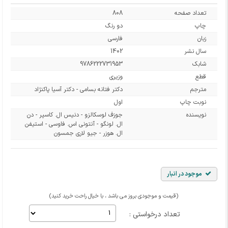
تعداد صفحه
808
چاپ
دو رنگ
زبان
فارسی
سال نشر
1402
شابک
9786222731953
قطع
وزیری
مترجم
دکتر فتانه بسامی - دکتر آسیا پاکنژاد
نوبت چاپ
اول
نویسنده
جوزف لوسکالزو - دنیس ال. کاسپر - دن
ال. لونگو - آنتونی اس. فاوسی - استیفن
ال. هوزر - جیو لاری جمسون
موجود در انبار
(قیمت و موجودی بروز می باشد ، با خیال راحت خرید کنید)
تعداد درخواستی :