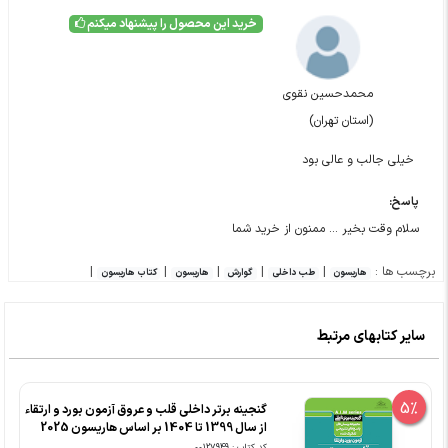
خرید این محصول را پیشنهاد میکنم
محمدحسین نقوی
(استان تهران)
خیلی جالب و عالی بود
پاسخ:
سلام وقت بخیر ... ممنون از خرید شما
برچسب ها :
|
|
|
|
|
هاریسون
طب داخلی
گوارش
هاریسون
کتاب هاریسون
سایر کتابهای مرتبط
5%
گنجینه برتر داخلی قلب و عروق آزمون بورد و ارتقاء
از سال 1399 تا 1404 بر اساس هاریسون 2025