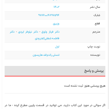
سال نشر
1402
شابک
9786004897594
قطع
وزیری
مترجم
دکتر فرناز وثوق
-
دکتر نیلوفر ایزدی
-
دکتر
فاطمه شفقی‌کفترودی
نوبت چاپ
اول
نویسنده
تنسلی راندولف هاریسون
پرسش و پاسخ
هیچ پرسشی هنوز ثبت نشده است
اگر سوالی در مورد این کتاب دارید، می توانید در قسمت پایین مطرح کرده - ما در