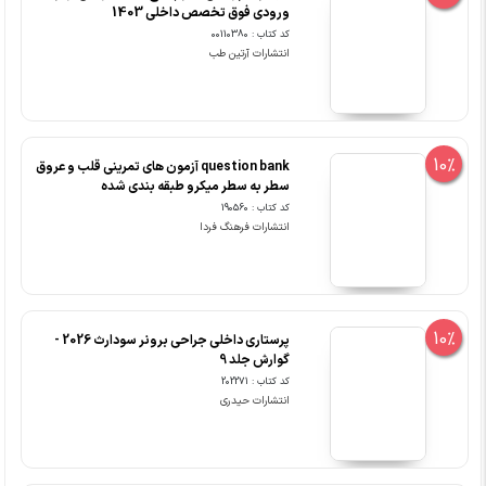
ورودی فوق تخصص داخلی 1403
کد کتاب : 00110380
انتشارات آرتین طب
10%
question bank آزمون های تمرینی قلب و عروق
سطر به سطر میکرو طبقه بندی شده
کد کتاب : 190560
انتشارات فرهنگ فردا
10%
پرستاری داخلی جراحی برونر سودارث 2026 -
گوارش جلد 9
کد کتاب : 202271
انتشارات حیدری