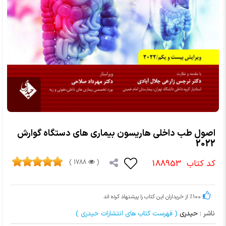
اصول طب داخلی هاریسون بیماری های دستگاه گوارش
2022
کد کتاب
188953
1788 )
(
%100 از خریداران این کتاب را پیشنهاد کرده اند
ناشر :
حیدری
( فهرست کتاب های انتشارات حیدری )