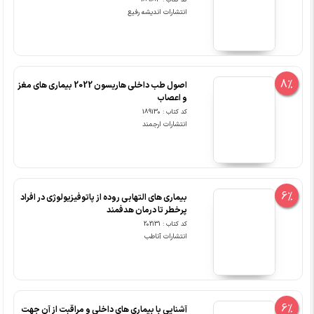
کد کتاب : 189183
انتشارات اندیشه رفیع
8%
اصول طب داخلی هاریسون 2022 بیماری های مغز
و اعصاب
کد کتاب : 189130
انتشارات ارجمند
6%
بیماری های التهابی روده از پاتوفیزیولوژی در افراد
پرخطر تا درمان هدفمند
کد کتاب : 202131
انتشارات آناطب
6%
آشنایی با بیماری های داخلی و مراقبت از آن جهت