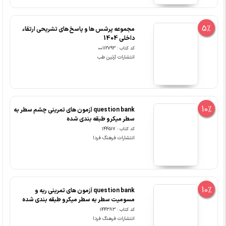
5%
مجموعه پرشس ها و پاسخ های تشریحی ارتقاء
داخلی 1404
کد کتاب : 00112793
انتشارات آرتین طب
10%
question bank آزمون های تمرینی چشم سطر به
سطر میکرو طبقه بندی شده
کد کتاب : 144517
انتشارات فرهنگ فردا
10%
question bank آزمون های تمرینی ریه و
مسومیت سطر به سطر میکرو طبقه بندی شده
کد کتاب : 144383
انتشارات فرهنگ فردا