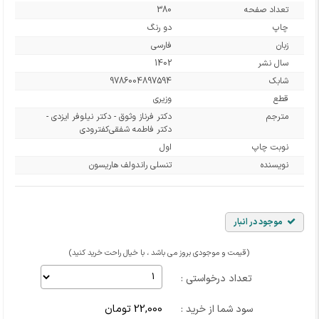
تعداد صفحه
380
چاپ
دو رنگ
زبان
فارسی
سال نشر
1402
شابک
9786004897594
قطع
وزیری
مترجم
دکتر فرناز وثوق - دکتر نیلوفر ایزدی -
دکتر فاطمه شفقی‌کفترودی
نوبت چاپ
اول
نویسنده
تنسلی راندولف هاریسون
موجود در انبار
(قیمت و موجودی بروز می باشد ، با خیال راحت خرید کنید)
تعداد درخواستی :
22,000 تومان
سود شما از خرید :