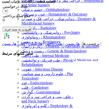
جراحی مغز و اعصاب و ستون فقرات - Neurological
قیمت فعلی : 550,000 تومان است
and Spine Surgery
تعداد درخواستی :
چشم پزشکی - Ophthalmology
خون و سرطان - Hematology & Oncology
جمع مبلغ پرداختی :
دندانپزشکی، جراحی فک و صورت - Dentistry &
0
Maxillofacial Surgery
رادیولوژی - Radiology
افزودن به سبد خرید
روانپزشکی و روانشناسی - Psychiatry
روماتولوژی - Rheumatology
ریه و تنفس - Respiratory
|
برچسب ها :
هاریسون
|
طب داخلی
|
هاریسون
|
کتاب هاریسون
زنان و زایمان - Obstetric, Gynecology & Infertility
زیست و ژنتیک - Genetic & Biotechnology
سایر کتابهای مرتبط
طب داخلی - Internal Medicine
طب فیزیکی و توانبخشی - Physical Medicine and
Rehabilitation
عفونی - Infectious Disease
علوم دارویی و سم شناسی - Pharmacology &
Toxicology
غدد - Endocrinology
قلب - Cardiology
گوارش - Gastrointestinal
گوش، حلق، بینی و جراحی سر و گردن - ENT & Head
and Neck Surgery
کلیه و اورولوژی - Nephrology & Urology