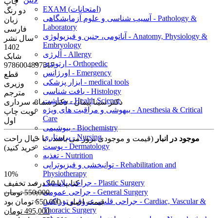
چاپ
EXAM (امتحانات)
دو رنگ
آسیب شناسی و علوم آزمایشگاهی - Pathology &
زبان
Laboratory
فارسی
آناتومی، جنین و فیزیولوژی - Anatomy, Physiology &
سال نشر
Embryology
1402
آلرژی - Allergy
شابک
ارتوپدی - Orthopedic
9786004897517
اورژانس - Emergency
قطع
ابزار پزشکی - medical tools
وزیری
بافت شناسی - Histology
مترجم
بهداشت - Health Science
دکتر سینا پیمان - دکتر سمانه سرداری
بیهوشی و مراقبت های ویژه - Anesthesia & Critical
نوبت چاپ
Care
اول
بیوشیمی - Biochemistry
پرستاری - Nursing
موجود در انبار
(قیمت و موجودی بروز می باشد ، با خیال راحت
پوست - Dermatology
خرید کنید)
تغذیه - Nutrition
توانبخشی و فیزیوتراپی - Rehabilitation and
Physiotherapy
10%
جراحی پلاستیک - Plastic Surgery
کتاب با 10 درصد تخفیف
جراحی عمومی - General Surgery
550,000 تومان
جراحی قلب، عروق و توراکس - Cardiac, Vascular &
قیمت اصلی : 550,000 تومان بود
Thoracic Surgery
495,000 تومان