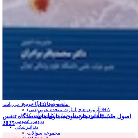
کتاب های ورزشی
کودک و ورزش
زبان-اختصارات-اصطلاحات
آزمون
آزمون های استخدامی
وزارت بهداشت
وزارت علوم
آموزش و پرورش
ارشد و دکتری
دکتری
ارشد
بورد و ارتقاء
دستیاری/ پیش کارورزی
علوم پایه
آزمون های بین المللی
آزمون تركيه YÖS
آزمون های استرالیا
آزمون های کانادا
آزمون آیمت ایتالیا IMAT
آزمون های آمریکا
آزمون های انگلیس
نسخه جدید کتاب موجود می باشد.
آزمون های امارت متحده عربی(دبی)DHA
آزمون های داروسازی کانادا و آمریکا PCAT
اصول طب داخلی هاریسون بیماری های دستگاه تنفس
دروس عمومی
2025
دندانپزشکی
مجموعه سوالات