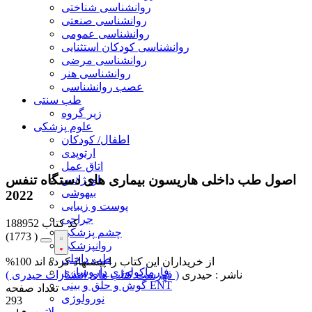
روانشناسی شناختی
روانشناسی صنعتی
روانشناسی عمومی
روانشناسی کودکان استثنایی
روانشناسی مرضی
روانشناسی هنر
عصب روانشناسی
طب سنتی
زیر گروه
علوم پزشکی
اطفال/ کودکان
ارتوپدی
اتاق عمل
اصول طب داخلی هاریسون بیماری های دستگاه تنفس
اورژانس
بیهوشی
2022
پوست و زیبایی
جراحی
کد کتاب
188952
چشم پزشکی
(
1773 )
روانپزشکی
طب داخلی
%100 از خریداران این کتاب را پیشنهاد کرده اند
فارماکولوژی داروسازی
ناشر :
حیدری
( فهرست کتاب های انتشارات حیدری )
گوش و حلق و بینی ENT
تعداد صفحه
نورولوژی
293
لاتین