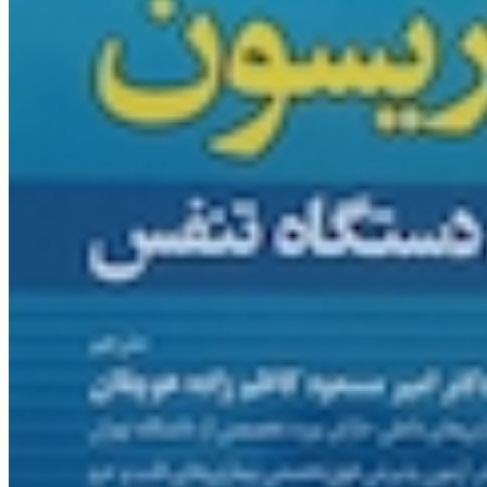
بیوفیزیک
تغذیه/ صنایع غذایی
صنایع غذایی
تغذیه
جنین شناسی
زیست شناسی
ژنتیک
میکروب شناسی
هماتولوژی/ بانک خون
فیزیولوژی
پرستاری و مامایی
زنان/ مامایی
پرستاری
پیراپزشکی
اتاق عمل
رادیولوژی/ پرتونگاری
علوم آزمایشگاهی
فناوری اطلاعات سلامت/ انفورماتیک
هوشبری
المپیاد
تربیت بدنی
فیزیولوژی ورزشی
علم تمرین
رشته های ورزشی