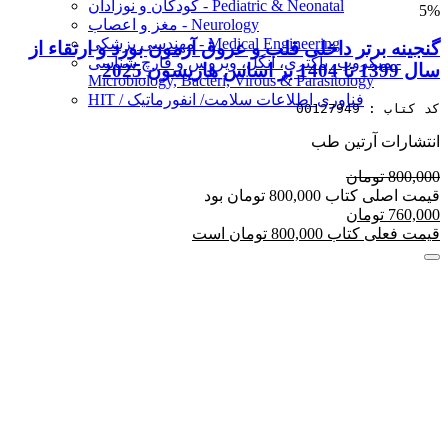
کودکان و نوزادان - Pediatric & Neonatal
5%
مغز و اعصاب - Neurology
مهندسی پزشکی - Medical Engineering
گنجینه برتر داخلی قلب و عروق آزمون بورد و ارتقاء از
میکروب، باکتری، انگل، ویروس و قارچ شناسی -
سال 1399 تا 1404 بر اساس هاریسون 2025
Microbiology, Bacteri, Virous & Parasitology
HIT / فناوری اطلاعات سلامت/ انفورماتیک
کد کتاب : 00127949
انتشارات آرتین طب
800,000 تومان
قیمت اصلی کتاب 800,000 تومان بود
760,000 تومان
قیمت فعلی کتاب 800,000 تومان است