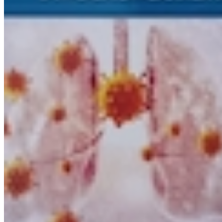
آمادگی جسمانی
بدن‌سازی و پرورش اندام
آسیب شناسی و حرکات اصلاحی
تغذیه ورزشی
رفتار حرکتی
روانشناسی ورزشی
مدیریت ورزشی
آمار،سنجش و اندازه گیری
آناتومی و فیزیولوژی انسان
کتب کنکوری
باکس
زندگینامه
کنکور تربیت بدنی
زبان تخصصی
حرکت شناسی و بیومکانیک ورزشی
سایر
تربیت بدنی
کتاب داستان تصویری
روش تحقیق
رشد انسان
فهرست منابع اصلی کتابخانه ها
بدون دسته‌بندی
کتاب های رنگ آمیزی و ماندالا
کتاب های رزمی