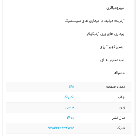
فیبرومیالژی
آرتریت مرتبط با بیماری های سیستمیک
بیماری های پری آرتیکولار
ایمنی-کهیر-آلرژی
تب مدیترانه ای
متفرقه
تعداد صفحه
168
چاپ
تک رنگ
زبان
فارسی
سال نشر
1400
شابک
9786222934576