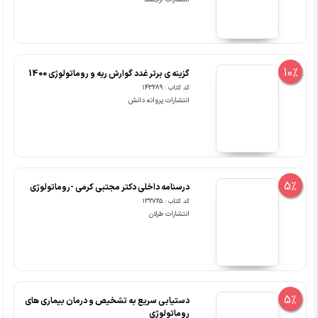
10%
گزینه ی برتر غدد گوارش ریه و روماتولوژی 1400
کد کتاب : 143289
انتشارات پروانه دانش
5%
درسنامه داخلی دکتر مجتبی کرمی -روماتولوژی
کد کتاب : 132725
انتشارات طرلان
5%
دستیابی سریع به تشخیص و درمان بیماری های
روماتولوژی