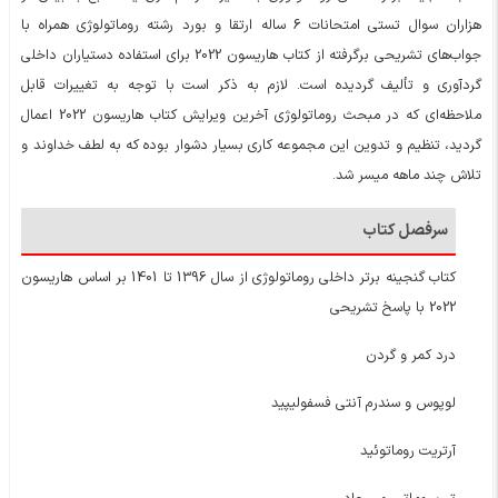
هزاران سوال تستی امتحانات 6 ساله ارتقا و بورد رشته روماتولوژی همراه با
جواب‌های تشریحی برگرفته از کتاب هاریسون 2022 برای استفاده دستیاران داخلی
گردآوری و تألیف گردیده است. لازم به ذکر است با توجه به تغییرات قابل
ملاحظه‌ای که در مبحث روماتولوژی آخرین ویرایش کتاب هاریسون 2022 اعمال
گردید، تنظیم و تدوین این مجموعه کاری بسیار دشوار بوده که به لطف خداوند و
تلاش چند ماهه میسر شد.
سرفصل کتاب
کتاب گنجینه برتر داخلی روماتولوژی از سال 1396 تا 1401 بر اساس هاریسون
2022 با پاسخ تشریحی
درد کمر و گردن
لوپوس و سندرم آنتی فسفولیپید
آرتریت روماتوئید