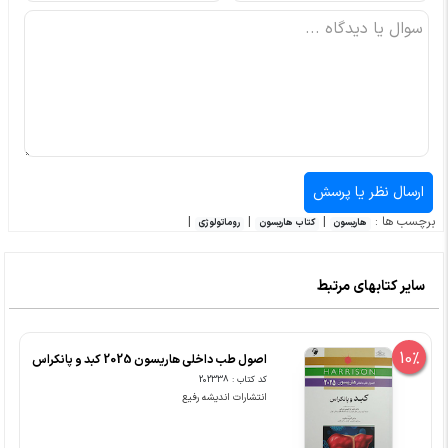
برچسب ها :
|
|
|
هاریسون
کتاب هاریسون
روماتولوژی
سایر کتابهای مرتبط
10%
اصول طب داخلی هاریسون 2025 کبد و پانکراس
کد کتاب : 202338
انتشارات اندیشه رفیع