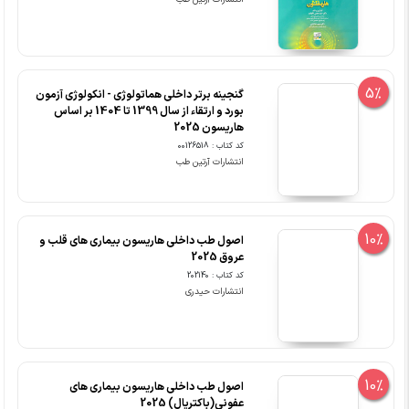
5%
گنجینه برتر داخلی هماتولوژی - انکولوژی آزمون
بورد و ارتقاء از سال 1399 تا 1404 بر اساس
هاریسون 2025
کد کتاب : 00126518
انتشارات آرتین طب
10%
اصول طب داخلی هاریسون بیماری های قلب و
عروق 2025
کد کتاب : 202140
انتشارات حیدری
10%
اصول طب داخلی هاریسون بیماری های
عفونی(باکتریال) 2025