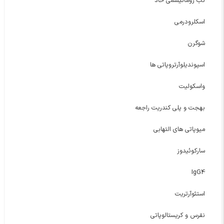
تب روماتیسمی حاد
اسکلرودرمی
شوگرن
اسپوندیلوآرتروپاتی ها
واسکولیت
بهجت و پلی کندریت راجعه
میوپاتی های التهابی
سارکوئیدوز
IgG4
استئوآرتریت
نقرس و کریستالوپاتی