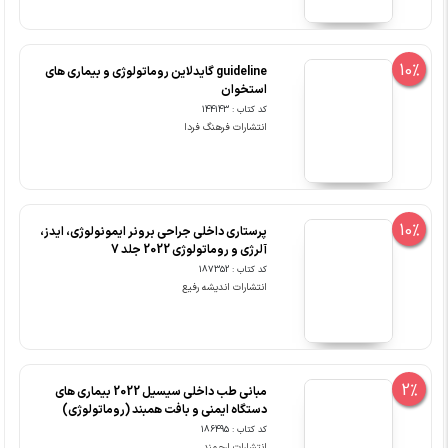
10%
guideline گایدلاین روماتولوژی و بیماری های
استخوان
کد کتاب : 144143
انتشارات فرهنگ فردا
10%
پرستاری داخلی جراحی برونر ایمونولوژی، ایدز،
آلرژی و روماتولوژی 2022 جلد 7
کد کتاب : 187352
انتشارات اندیشه رفیع
2%
مبانی طب داخلی سیسیل 2022 بیماری های
دستگاه ایمنی و بافت همبند (روماتولوژی)
کد کتاب : 186495
انتشارات ارجمند