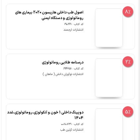
8%
اصول طب داخلی هاریسون 2020 بیماری های
روماتولوژی و دستگاه ایمنی
کد کتاب : 190261
انتشارات ارجمند
2%
درسنامه طلایی روماتولوژی
کد کتاب : 194851
انتشارات نوآوران دانش ( ماهان )
5%
دوپینگ داخلی 1 خون و آنکولوژی،روماتولوژی،غدد
1404
کد کتاب : 00110731
انتشارات آرتین طب