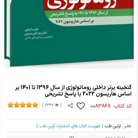
گنجینه برتر داخلی روماتولوژی از سال 1396 تا 1401 بر
اساس هاریسون 2022 با پاسخ تشریحی
کد کتاب
0083868
2342 )
(
ناشر :
آرتین طب
( فهرست کتاب های انتشارات آرتین طب )