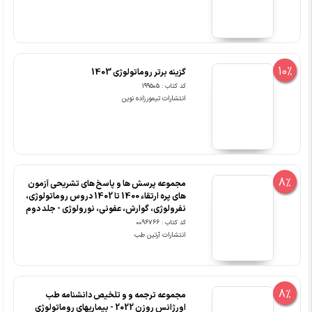
10%
گزینه برتر روماتولوژی 1403
کد کتاب : 199505
انتشارات تیمورزاده نوین
8%
مجموعه پرسش ها و پاسخ های تشریحی آزمون
های پره ارتقاء 1400 تا 1402 دروس روماتولوژی،
نفرولوژی، گوارش، عفونی، نورولوژی - جلد دوم
کد کتاب : 0096766
انتشارات آرتین طب
8%
مجموعه ترجمه و و تلخیص دانشنامه طب
اورژانس روزن 2022 - بیماریهای روماتولوژی