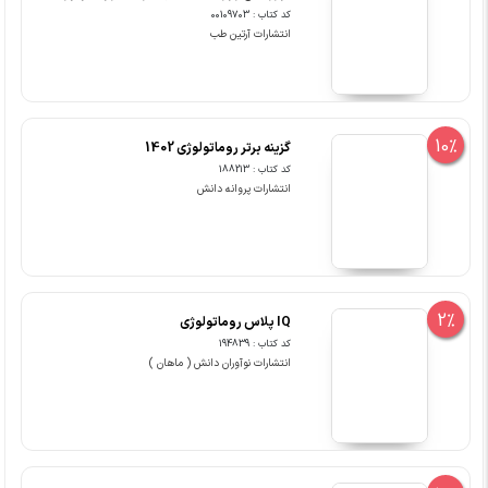
کد کتاب : 00109703
انتشارات آرتین طب
10%
گزینه برتر روماتولوژی 1402
کد کتاب : 188213
انتشارات پروانه دانش
2%
IQ پلاس روماتولوژی
کد کتاب : 194839
انتشارات نوآوران دانش ( ماهان )